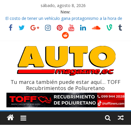
sábado, agosto 8, 2026
New:
El costo de tener un vehículo gana protagonismo a la hora de
decidir
Ultima película ‘Spider‑Man: Brand New Day’ pone en escena a
BMW
¿Qué puede pasar con tu vehículo si permanece varios días sin
usar?
La Vuelta al Ecuador 2026, edición 47ª, recorre 7 provincias en 8
días
La FEDAK recibe 12 Sinotruk Bolden para cubrir las rutas de La
Vuelta
Tu marca también puede estar aquí… TOFF
Recubrimientos de Poliuretano