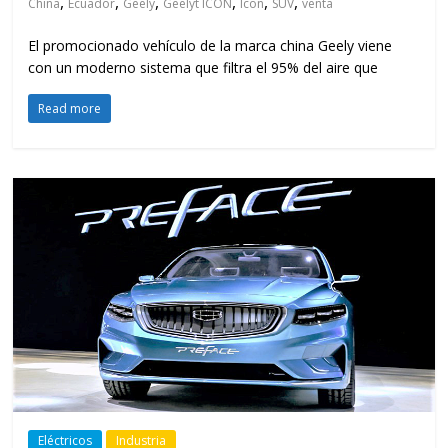
,
,
,
,
,
,
China
Ecuador
Geely
Geelyt ICON
Icon
SUV
venta
El promocionado vehículo de la marca china Geely viene
con un moderno sistema que filtra el 95% del aire que
Read more
Eléctricos
Industria