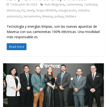
,
,
,
14 de junio de 2024
Auto Magazine
camionetas
Cumbayá
,
,
,
,
,
eléctricas
EV
Geely
Grupo MAVESA
inauguración
industria
,
,
,
,
automotriz
lanzamiento
Mavesa
pickup
Riddara
Tecnología y energías limpias, son las nuevas apuestas de
Mavesa con sus camionetas 100% eléctricas. Una movilidad
más responsable es
Read more