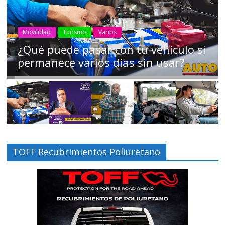
AEADE
Industria
Motociclismo
Motos
Movilidad
Campaña busca cambiar destino de
los motociclistas en la región
TOFF Recubrimientos Poliuretano