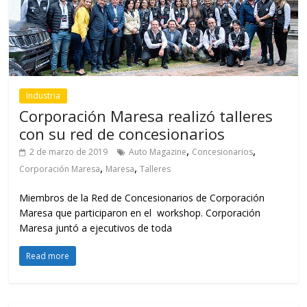
,
,
2 de marzo de 2019
Auto Magazine
Concesionarios
,
,
Corporación Maresa
Maresa
Talleres
Miembros de la Red de Concesionarios de Corporación
Maresa que participaron en el workshop. Corporación
Maresa juntó a ejecutivos de toda
Read more
Industria
GM entregó reconocimientos «Club
del Presidente»
,
28 de febrero de 2019
Automotores Continental
Club del
,
,
,
,
,
Presidente
Concesionarios
General Motors
GM
Imbauto
,
reconocimiento
Vallejo Araujo