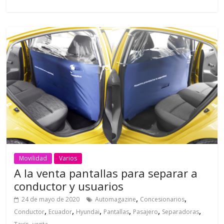
Movilidad
Varios
A la venta pantallas para separar a
conductor y usuarios
,
,
24 de mayo de 2020
Automagazine
Concesionarios
,
,
,
,
,
,
Conductor
Ecuador
Hyundai
Pantallas
Pasajero
Separadoras
,