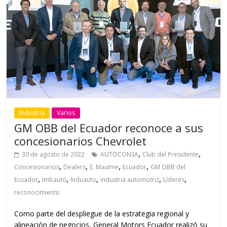
Industria
Varios
GM OBB del Ecuador reconoce a sus
concesionarios Chevrolet
,
,
30 de agosto de 2022
AUTOCONSA
Club del Presidente
,
,
,
,
Concesionarios
Dealers
E. Maulme
Ecuador
GM OBB del
,
,
,
,
,
Ecuador
Imbauto
Induauto
industria automotriz
Líderes
reconocimiento
Como parte del despliegue de la estrategia regional y
alineación de negocios, General Motors Ecuador realizó su