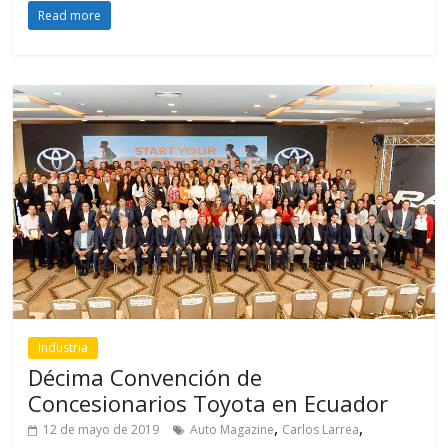
Industria
Décima Convención de
Concesionarios Toyota en Ecuador
,
,
12 de mayo de 2019
Auto Magazine
Carlos Larrea
,
,
,
,
Casabaca
Comercial Hidrobo
Concesionarios
Convención Anual
,
,
,
Ecuador
Importadora Tomebamba
Toyocosta
Toyota
Se premió a las mejores prácticas y a las mejores gestiones
en el área de posventa y ventas. “Los líderes
Read more