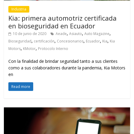
Industria
Kia: primera automotriz certificada
en bioseguridad en Ecuador
,
,
,
10 de junio de 2020
Aeade
Asiauto
Auto Magazine
,
,
,
,
,
Bioseguridad
certificación
Concesionarios
Ecuador
Kia
Kia
,
,
Motors
KMotor
Protocolo Interno
Con la finalidad de brindar seguridad tanto a sus clientes
como a sus colaboradores durante la pandemia, Kia Motors
en
Read more