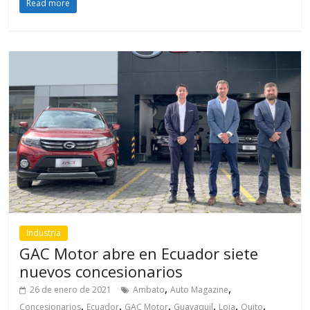
Read more
Industria
GAC Motor abre en Ecuador siete
nuevos concesionarios
,
,
26 de enero de 2021
Ambato
Auto Magazine
,
,
,
,
,
,
Concesionarios
Ecuador
GAC Motor
Guayaquil
Loja
Quito