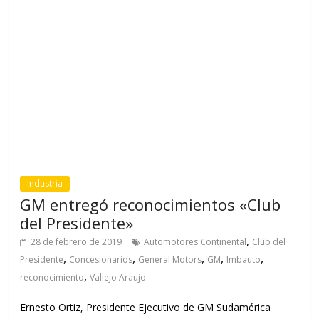
Ernesto Ortiz, Presidente Ejecutivo de GM Sudamérica
Oeste -sentado centro- y Miembros de Club del Presidente
2019 En el tradicional
Read more
Industria
Hyundai implementa nueva imagen
corporativa en concesionarios
,
21 de febrero de 2019
Andrés Gómez Santos
Auto
,
,
,
,
,
Magazine
Concesionarios
Ecuador
Hyundai
inauguración
Nueva
,
,
Imagen
Quito
Starmotors
Ejecutivos de Hyundai Ecuador, durante la inauguración de
su nueva imagen en concesionarios. Foto: AUTO
Magazine®. Hyundai, la marca surcoreana líder