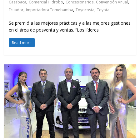
Industria
Andinamotors implementa nueva
imagen en concesionarios Hyundai
,
,
,
5 de abril de 2019
Ambato
Andinamotors
Auto Magazine
,
,
Concesionarios
Hyundai
Nueva Imagen
Entre las modelos, César Padilla, Gerente de Mercadeo de
Neohyundai; Santiago Valencia, Gerente General