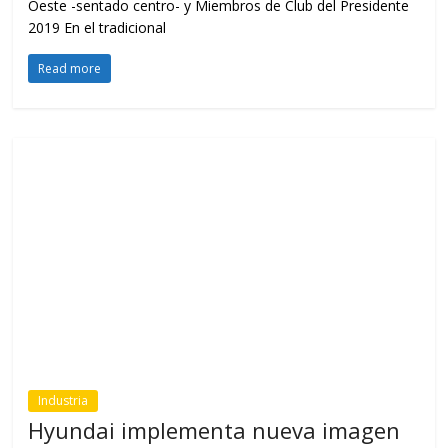
Read more
Industria
Volkswagen premia la excelencia de
su red comercial
,
,
,
6 de mayo de 2017
Concesionarios
Islandia
premiados