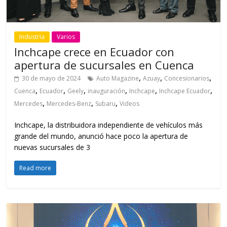
Industria
Varios
Inchcape crece en Ecuador con
apertura de sucursales en Cuenca
,
,
,
30 de mayo de 2024
Auto Magazine
Azuay
Concesionarios
,
,
,
,
,
,
Cuenca
Ecuador
Geely
inauguración
Inchcape
Inchcape Ecuador
,
,
,
Mercedes
Mercedes-Benz
Subaru
Videos
Inchcape, la distribuidora independiente de vehículos más
grande del mundo, anunció hace poco la apertura de
nuevas sucursales de 3
Read more