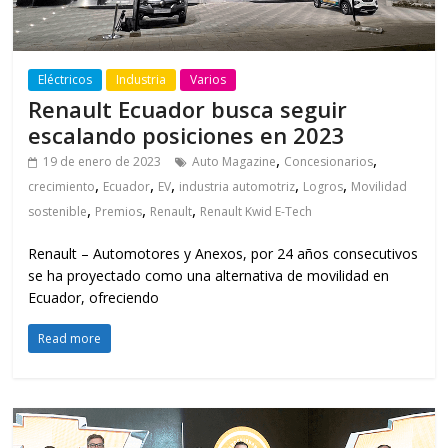
Eléctricos
Industria
Varios
Renault Ecuador busca seguir
escalando posiciones en 2023
,
,
19 de enero de 2023
Auto Magazine
Concesionarios
,
,
,
,
,
crecimiento
Ecuador
EV
industria automotriz
Logros
Movilidad
,
,
,
sostenible
Premios
Renault
Renault Kwid E-Tech
Renault – Automotores y Anexos, por 24 años consecutivos
se ha proyectado como una alternativa de movilidad en
Ecuador, ofreciendo
Read more