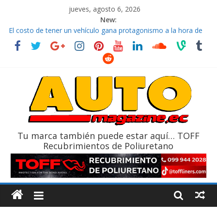
jueves, agosto 6, 2026
New:
El costo de tener un vehículo gana protagonismo a la hora de
decidir
Ultima película ‘Spider‑Man: Brand New Day’ pone en escena a
BMW
¿Qué puede pasar con tu vehículo si permanece varios días sin
usar?
La Vuelta al Ecuador 2026, edición 47ª, recorre 7 provincias en 8
días
La FEDAK recibe 12 Sinotruk Bolden para cubrir las rutas de La
Vuelta
Tu marca también puede estar aquí… TOFF
Recubrimientos de Poliuretano