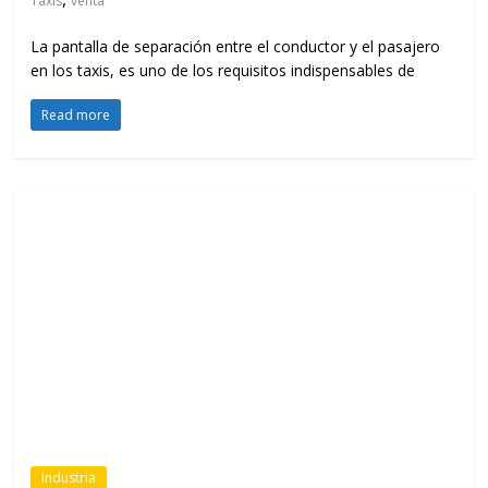
Taxis
venta
La pantalla de separación entre el conductor y el pasajero
en los taxis, es uno de los requisitos indispensables de
Read more
Industria
Convención anual de Kia Motors se
desarrolló en la ciudad de Ibarra
,
,
13 de febrero de 2020
AEKIA
Auto Magazine
,
,
,
,
,
Concesionarios
Convención Anual
Ecuador
Ibarra
Kia
Kia
Motors
Los participantes. La empresa AEKIA S.A., representante
de KIA Motors en Ecuador, realizó su convención anual en
la ciudad