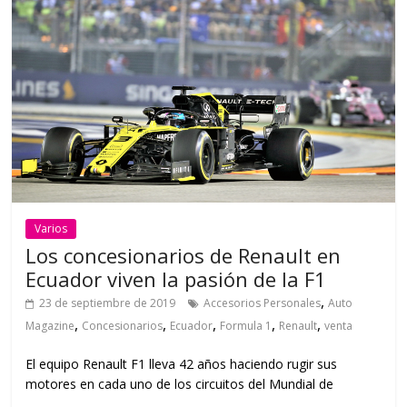
Varios
Los concesionarios de Renault en
Ecuador viven la pasión de la F1
,
23 de septiembre de 2019
Accesorios Personales
Auto
,
,
,
,
,
Magazine
Concesionarios
Ecuador
Formula 1
Renault
venta
El equipo Renault F1 lleva 42 años haciendo rugir sus
motores en cada uno de los circuitos del Mundial de
Read more