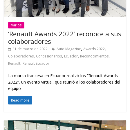
Varios
‘Renault Awards 2022’ reconoce a sus
colaboradores
,
,
31 de marzo de 2022
Auto Magazine
Awards 2022
,
,
,
,
Colaboradores
Concesionarios
Ecuador
Reconocimientos
,
Renault
Renault Ecuador
La marca francesa en Ecuador realizó los “Renault Awards
2022”, un evento virtual, que reunió a los colaboradores del
equipo
Read more