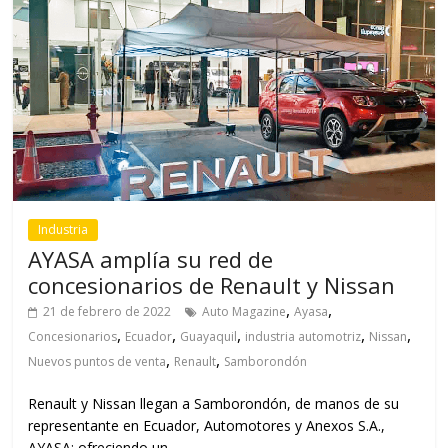
Industria
AYASA amplía su red de
concesionarios de Renault y Nissan
,
,
21 de febrero de 2022
Auto Magazine
Ayasa
,
,
,
,
,
Concesionarios
Ecuador
Guayaquil
industria automotriz
Nissan
,
,
Nuevos puntos de venta
Renault
Samborondón
Renault y Nissan llegan a Samborondón, de manos de su
representante en Ecuador, Automotores y Anexos S.A.,
AYASA; ofreciendo un