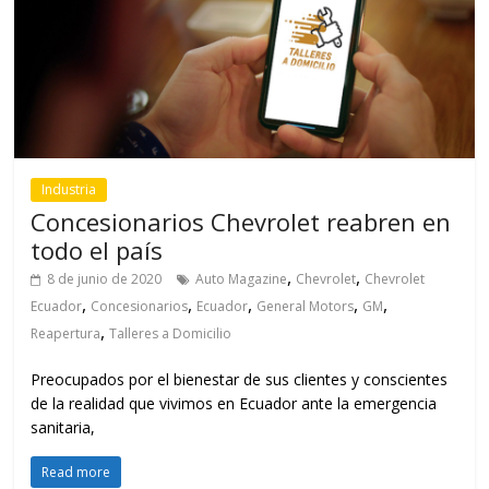
Industria
Concesionarios Chevrolet reabren en
todo el país
,
,
8 de junio de 2020
Auto Magazine
Chevrolet
Chevrolet
,
,
,
,
,
Ecuador
Concesionarios
Ecuador
General Motors
GM
,
Reapertura
Talleres a Domicilio
Preocupados por el bienestar de sus clientes y conscientes
de la realidad que vivimos en Ecuador ante la emergencia
sanitaria,
Read more