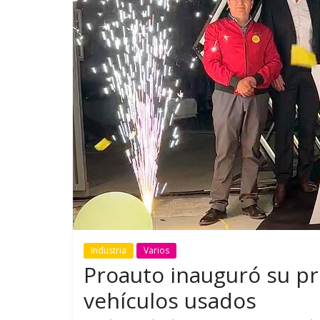
GM reafirma su
¿Qué puede
compromiso con movilidad
vehículo si
más segura y conectada
varios días
Industria
Varios
Proauto inauguró su pr
vehículos usados