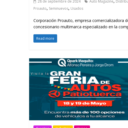
,
28 de septiembre de 2024
Auto Magazine
Distrib
,
,
Proauto
Seminuevos
Usados
Corporación Proauto, empresa comercializadora de v
concesionario multimarca especializado en la com
Read more