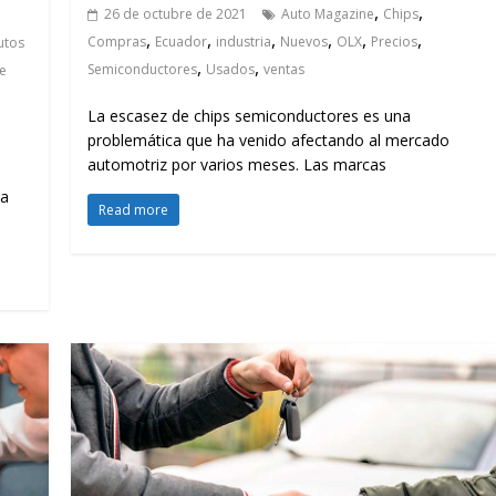
,
,
26 de octubre de 2021
Auto Magazine
Chips
,
,
,
,
,
,
Compras
Ecuador
industria
Nuevos
OLX
Precios
utos
,
,
Semiconductores
Usados
ventas
e
La escasez de chips semiconductores es una
problemática que ha venido afectando al mercado
automotriz por varios meses. Las marcas
la
Read more