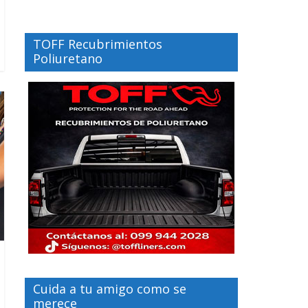
TOFF Recubrimientos
Poliuretano
Cuida a tu amigo como se
merece