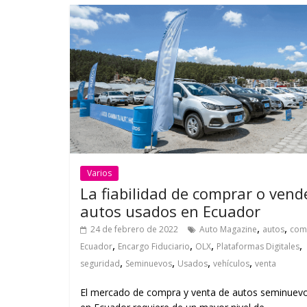
Varios
La fiabilidad de comprar o vend
autos usados en Ecuador
,
,
24 de febrero de 2022
Auto Magazine
autos
com
,
,
,
,
Ecuador
Encargo Fiduciario
OLX
Plataformas Digitales
,
,
,
,
seguridad
Seminuevos
Usados
vehículos
venta
El mercado de compra y venta de autos seminuev