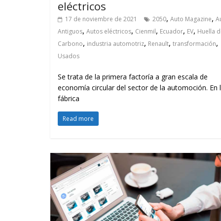
eléctricos
,
,
17 de noviembre de 2021
2050
Auto Magazine
A
,
,
,
,
,
Antiguos
Autos eléctricos
Cienmil
Ecuador
EV
Huella d
,
,
,
,
Carbono
industria automotriz
Renault
transformación
Usados
Se trata de la primera factoría a gran escala de
economía circular del sector de la automoción. En 
fábrica
Read more