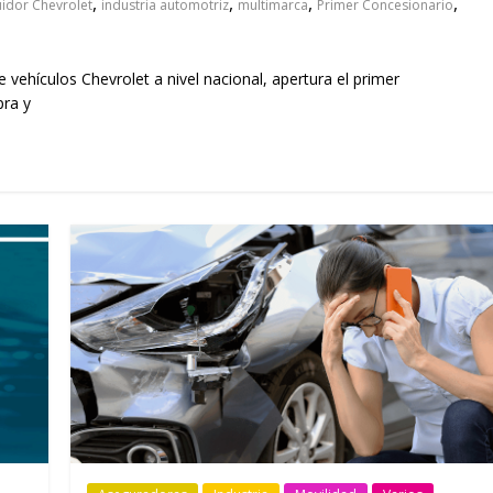
,
,
,
,
uidor Chevrolet
industria automotriz
multimarca
Primer Concesionario
ehículos Chevrolet a nivel nacional, apertura el primer
pra y