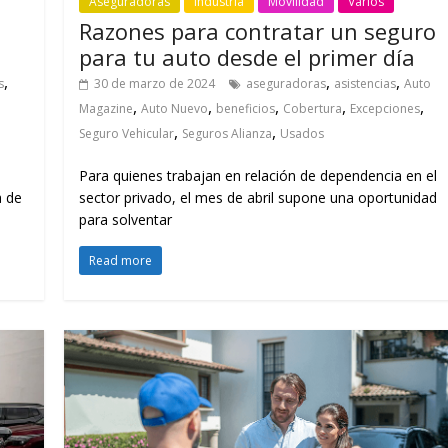
Aseguradoras
Industria
Movilidad
Varios
Razones para contratar un seguro
para tu auto desde el primer día
,
,
,
s
30 de marzo de 2024
aseguradoras
asistencias
Auto
,
,
,
,
,
Magazine
Auto Nuevo
beneficios
Cobertura
Excepciones
,
,
Seguro Vehicular
Seguros Alianza
Usados
Para quienes trabajan en relación de dependencia en el
a de
sector privado, el mes de abril supone una oportunidad
para solventar
Read more