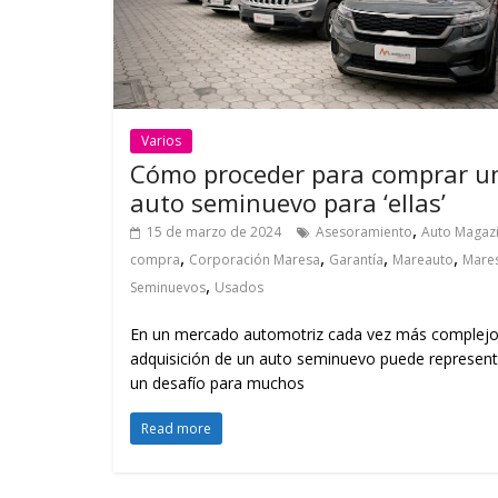
Varios
Cómo proceder para comprar u
auto seminuevo para ‘ellas’
,
15 de marzo de 2024
Asesoramiento
Auto Magaz
,
,
,
,
compra
Corporación Maresa
Garantía
Mareauto
Mare
,
Seminuevos
Usados
En un mercado automotriz cada vez más complejo,
adquisición de un auto seminuevo puede represent
un desafío para muchos
Read more