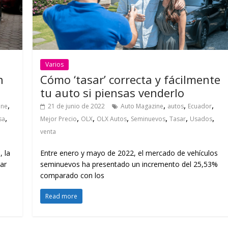
Varios
n
Cómo ‘tasar’ correcta y fácilmente
tu auto si piensas venderlo
,
,
,
,
ine
21 de junio de 2022
Auto Magazine
autos
Ecuador
,
,
,
,
,
,
,
sa
Mejor Precio
OLX
OLX Autos
Seminuevos
Tasar
Usados
venta
 la
Entre enero y mayo de 2022, el mercado de vehículos
ar
seminuevos ha presentado un incremento del 25,53%
comparado con los
Read more