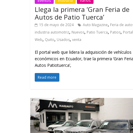
Eventos
Industria
Varios
Llega la primera ‘Gran Feria de
Autos de Patio Tuerca’
,
15 de mayo de 2024
Auto Magazine
Feria de auto
,
,
,
,
industria automotriz
Nuevos
Patio Tuerca
Patios
Portal
,
,
,
Web
Quito
Usados
venta
El portal web que lidera la adquisición de vehículos
económicos en Ecuador, trae la primera ‘Gran Feri
Autos Patiotuerca’,
Read more