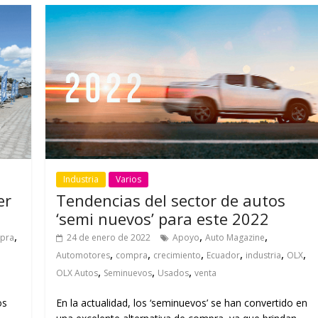
Industria
Varios
er
Tendencias del sector de autos
‘semi nuevos’ para este 2022
,
,
,
pra
24 de enero de 2022
Apoyo
Auto Magazine
,
,
,
,
,
,
Automotores
compra
crecimiento
Ecuador
industria
OLX
,
,
,
OLX Autos
Seminuevos
Usados
venta
os
En la actualidad, los ‘seminuevos’ se han convertido en