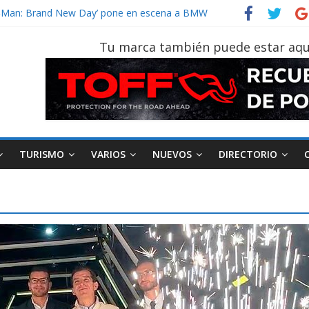
vehículo gana protagonismo a la hora de decidir
der‑Man: Brand New Day’ pone en escena a BMW
tu vehículo si permanece varios días sin usar?
Tu marca también puede estar aqu
026, edición 47ª, recorre 7 provincias en 8 días
otruk Bolden para cubrir las rutas de La Vuelta
TURISMO
VARIOS
NUEVOS
DIRECTORIO
AEADE
Industria
Motociclismo
M
smo
Varios
Movilidad