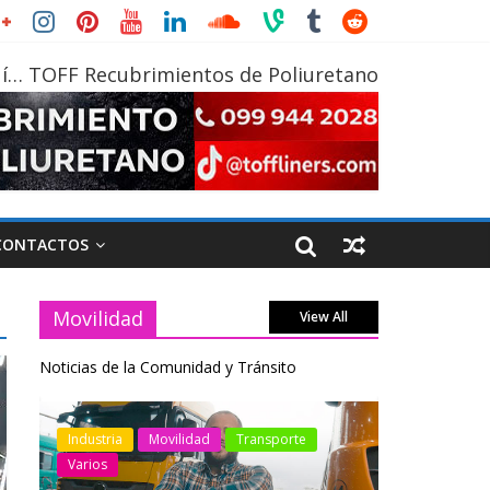
í… TOFF Recubrimientos de Poliuretano
CONTACTOS
Movilidad
View All
Noticias de la Comunidad y Tránsito
otos
Industria
Movilidad
Transporte
Industria
Varios
Varios