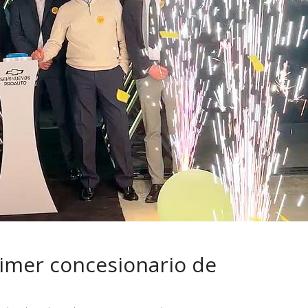
 pasar con tu
Campaña busca cambiar
 permanece
destino de los motociclis
 sin usar?
en la región
imer concesionario de