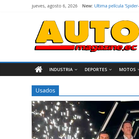
jueves, agosto 6, 2026
New:
El costo de tener un 
Ultima película ‘Spi
¿Qué puede pasar con 
La Vuelta al Ecuador 2
La FEDAK recibe 12 Sin
INDUSTRIA
DEPORTES
MOTOS
Usados
Industria
Movilidad
Varios
Movilidad
Turi