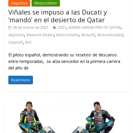
Deportes
Motociclismo
Viñales se impuso a las Ducati y
‘mandó’ en el desierto de Qatar
,
,
28 de marzo de 2021
2021
BARWA GRAND PRIX OF QATAR
,
,
,
,
,
deportes
Maverick Viñales
Motociclismo
MotoGP
Motovelocidad
,
QatarGP
RAC
El piloto español, demostrando su ‘reseteo’ de descanso
entre temporadas, se alza vencedor en la primera carrera
del año de
Read more