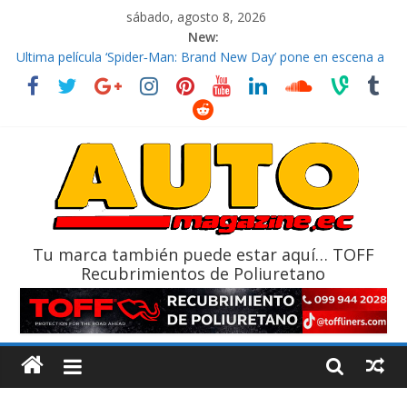
sábado, agosto 8, 2026
New:
El costo de tener un vehículo gana protagonismo a la hora de
decidir
Ultima película ‘Spider‑Man: Brand New Day’ pone en escena a
BMW
¿Qué puede pasar con tu vehículo si permanece varios días sin
usar?
La Vuelta al Ecuador 2026, edición 47ª, recorre 7 provincias en 8
días
La FEDAK recibe 12 Sinotruk Bolden para cubrir las rutas de La
Vuelta
Tu marca también puede estar aquí… TOFF
Recubrimientos de Poliuretano