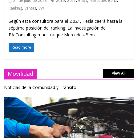
24 de julio de 2018
2019
2021
BMW
Mercedes-Benz
,
,
Ranking
ventas
VW
Según esta consultora para el 2.021, Tesla caerá hasta la
séptima posición del ranking. La investigación de
PA Consulting muestra que Mercedes-Benz
Read more
Movilidad
View All
Noticias de la Comunidad y Tránsito