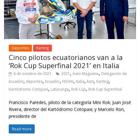
Deportes
Karting
Cinco pilotos ecuatorianos van a la
‘Rok Cup Superfinal 2021’ en Italia
,
,
6 de octubre de 2021
2021
Auto Magazine
Delegación de
,
,
,
,
,
,
,
Ecuador
deportes
Ecuador
FEDAK
Italia
kart
Karting
,
,
,
Kartódromo Cotopaxi
Latacunga
Rok Cup
Rok Cup Superfinal
Francisco Paredes, piloto de la categoría Mini Rok; Juan José
Rivera, director del Kartódromo Cotopaxi; y Marcelo Ron,
presidente de
Read more