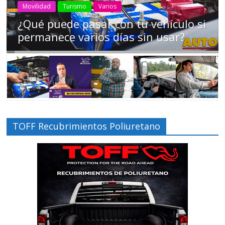
AEADE
Industria
Motociclismo
Motos
Movilidad
Campaña busca cambiar destino de
los motociclistas en la región
TOFF Recubrimientos Poliuretano