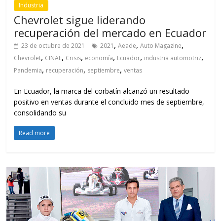
Industria
Chevrolet sigue liderando
recuperación del mercado en Ecuador
,
,
,
23 de octubre de 2021
2021
Aeade
Auto Magazine
,
,
,
,
,
,
Chevrolet
CINAE
Crisis
economía
Ecuador
industria automotriz
,
,
,
Pandemia
recuperación
septiembre
ventas
En Ecuador, la marca del corbatín alcanzó un resultado
positivo en ventas durante el concluido mes de septiembre,
consolidando su
Read more