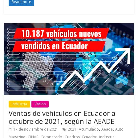
Read more
Industria
Varios
Ventas de vehículos en Ecuador a
octubre de 2021, según la AEADE
,
,
,
17 de noviembre de 2021
2021
Acumulado
Aeade
Auto
,
,
,
,
,
Magazine
CINAE
Comparado
Cuadros
Ecuador
industria