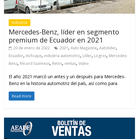
Industria
Mercedes-Benz, líder en segmento
premium de Ecuador en 2021
,
,
,
20 de enero de 2022
2021
Auto Magazine
Autolider
,
,
,
,
,
Ecuador
Inchcape
industria automotriz
Líder
Logros
Mercedes-
,
,
,
,
Benz
Récord Guinness
Retos
ventas
Video
El año 2021 marcó un antes y un después para Mercedes-
Benz en la historia automotriz del país, así como para
Read more