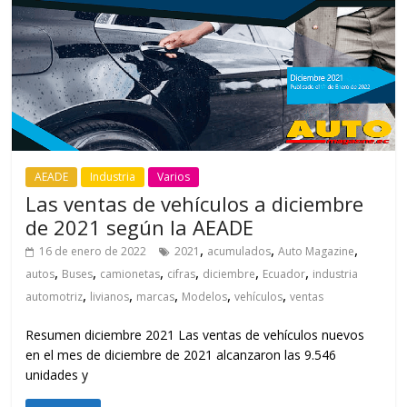
AEADE
Industria
Varios
Las ventas de vehículos a diciembre
de 2021 según la AEADE
,
,
,
16 de enero de 2022
2021
acumulados
Auto Magazine
,
,
,
,
,
,
autos
Buses
camionetas
cifras
diciembre
Ecuador
industria
,
,
,
,
,
automotriz
livianos
marcas
Modelos
vehículos
ventas
Resumen diciembre 2021 Las ventas de vehículos nuevos
en el mes de diciembre de 2021 alcanzaron las 9.546
unidades y