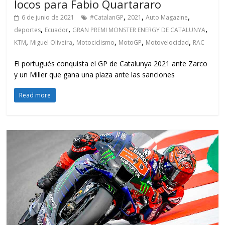
locos para Fabio Quartararo
,
,
,
6 de junio de 2021
#CatalanGP
2021
Auto Magazine
,
,
,
deportes
Ecuador
GRAN PREMI MONSTER ENERGY DE CATALUNYA
,
,
,
,
,
KTM
Miguel Oliveira
Motociclismo
MotoGP
Motovelocidad
RAC
El portugués conquista el GP de Catalunya 2021 ante Zarco
y un Miller que gana una plaza ante las sanciones
Read more