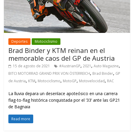
Deportes
Motociclismo
Brad Binder y KTM reinan en el
memorable caos del GP de Austria
,
,
,
15 de agosto de 2021
#AustrianGP
2021
Auto Magazine
,
,
BITCI MOTORRAD GRAND PRIX VON ÖSTERREICH
Brad Binder
GP
,
,
,
,
,
de Austria
KTM
Motociclismo
MotoGP
Motovelocidad
RAC
La lluvia depara un desenlace apoteósico en una carrera
flag-to-flag histórica conquistada por el ’33’ ante las GP21
de Bagnaia
Read more