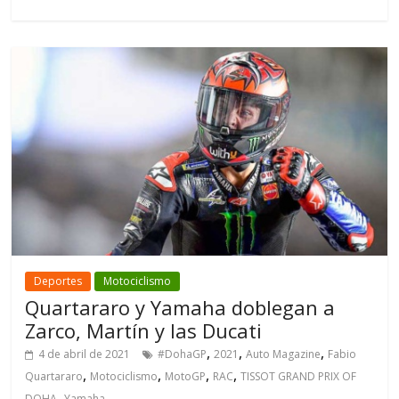
Deportes
Motociclismo
Quartararo y Yamaha doblegan a
Zarco, Martín y las Ducati
,
,
,
4 de abril de 2021
#DohaGP
2021
Auto Magazine
Fabio
,
,
,
,
Quartararo
Motociclismo
MotoGP
RAC
TISSOT GRAND PRIX OF
,
DOHA
Yamaha