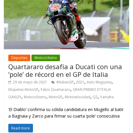
Deportes
Motociclismo
Quartararo desafía a Ducati con una
‘pole’ de récord en el GP de Italia
,
,
,
29 de mayo de 2021
#ItalianGP
2021
Auto Magazine
,
,
Etiquetas MotoGP
Fabio Quartararo
GRAN PREMIO D'ITALIA
,
,
,
,
,
OAKLEY
Motociclismo
MotoGP
Motovelocidad
Q2
Yamaha
‘El Diablo’ confirma su sólida candidatura en Mugello al batir
a Bagnaia y Zarco para firmar su cuarta ‘pole’ consecutiva
Read more