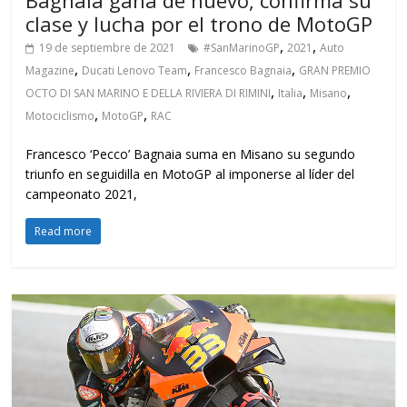
clase y lucha por el trono de MotoGP
,
,
19 de septiembre de 2021
#SanMarinoGP
2021
Auto
,
,
,
Magazine
Ducati Lenovo Team
Francesco Bagnaia
GRAN PREMIO
,
,
,
OCTO DI SAN MARINO E DELLA RIVIERA DI RIMINI
Italia
Misano
,
,
Motociclismo
MotoGP
RAC
Francesco ‘Pecco’ Bagnaia suma en Misano su segundo
triunfo en seguidilla en MotoGP al imponerse al líder del
campeonato 2021,
Read more