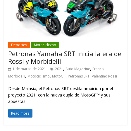
Deportes
Motociclismo
Petronas Yamaha SRT inicia la era de
Rossi y Morbidelli
,
,
1 de marzo de 2021
2021
Auto Magazine
Franco
,
,
,
,
Morbidelli
Motociclismo
MotoGP
Petronas SRT
Valentino Rossi
Desde Malasia, el Petronas SRT destila ambición por el
proyecto 2021, con la nueva dupla de MotoGP™ y sus
apuestas
Read more