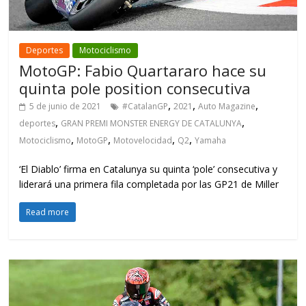
Deportes
Motociclismo
MotoGP: Fabio Quartararo hace su
quinta pole position consecutiva
,
,
,
5 de junio de 2021
#CatalanGP
2021
Auto Magazine
,
,
deportes
GRAN PREMI MONSTER ENERGY DE CATALUNYA
,
,
,
,
Motociclismo
MotoGP
Motovelocidad
Q2
Yamaha
‘El Diablo’ firma en Catalunya su quinta ‘pole’ consecutiva y
liderará una primera fila completada por las GP21 de Miller
Read more