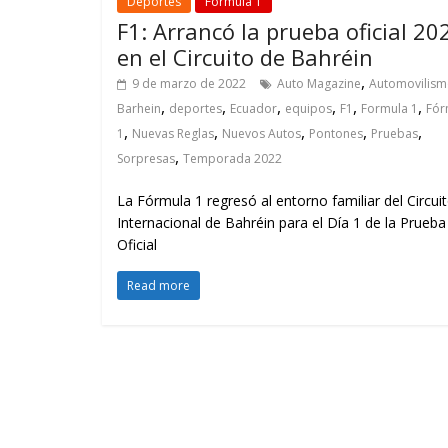
Deportes
Fórmula 1
F1: Arrancó la prueba oficial 20
en el Circuito de Bahréin
,
9 de marzo de 2022
Auto Magazine
Automovilis
,
,
,
,
,
,
Barhein
deportes
Ecuador
equipos
F1
Formula 1
Fór
,
,
,
,
,
1
Nuevas Reglas
Nuevos Autos
Pontones
Pruebas
,
Sorpresas
Temporada 2022
La Fórmula 1 regresó al entorno familiar del Circui
Internacional de Bahréin para el Día 1 de la Prueba
Oficial
Read more