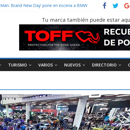
vehículo gana protagonismo a la hora de decidir
der‑Man: Brand New Day’ pone en escena a BMW
tu vehículo si permanece varios días sin usar?
Tu marca también puede estar aqu
026, edición 47ª, recorre 7 provincias en 8 días
otruk Bolden para cubrir las rutas de La Vuelta
TURISMO
VARIOS
NUEVOS
DIRECTORIO
AEADE
Industria
Motociclismo
M
smo
Varios
Movilidad