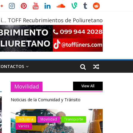
í… TOFF Recubrimientos de Poliuretano
CONTACTOS
Movilidad
View All
Noticias de la Comunidad y Tránsito
otos
Industria
Movilidad
Transporte
Industria
Varios
Varios