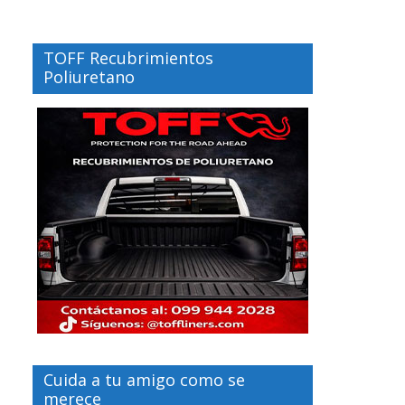
TOFF Recubrimientos
Poliuretano
Cuida a tu amigo como se
merece