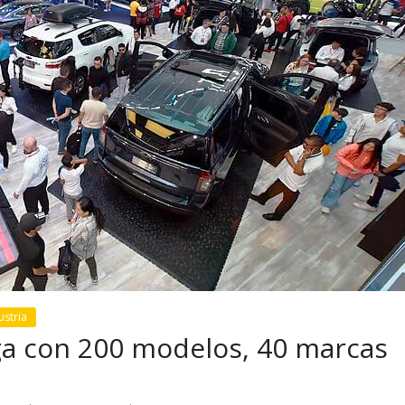
 pasar con tu
Campaña busca cambiar
 permanece
destino de los motociclis
 sin usar?
en la región
ustria
 con 200 modelos, 40 marcas