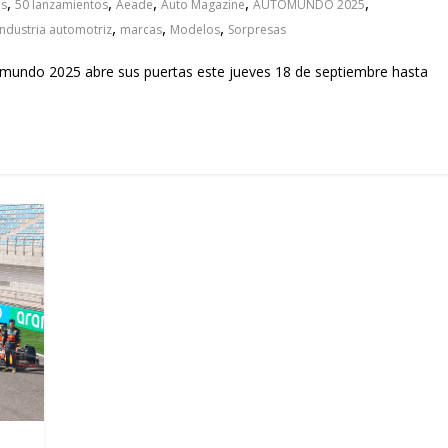
,
,
,
,
,
as
50 lanzamientos
Aeade
Auto Magazine
AUTOMUNDO 2025
,
,
,
industria automotriz
marcas
Modelos
Sorpresas
omundo 2025 abre sus puertas este jueves 18 de septiembre hasta