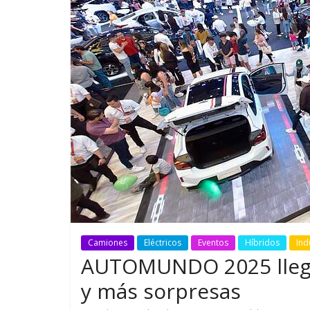
GM reafirma su
¿Qué puede
compromiso con movilidad
vehículo si
más segura y conectada
varios días
Camiones
Eléctricos
Eventos
Híbridos
Ind
AUTOMUNDO 2025 llega
y más sorpresas