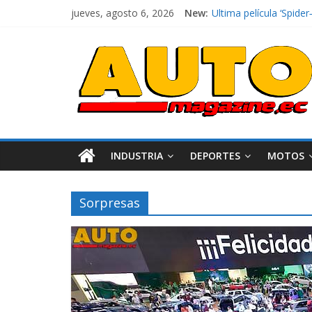
jueves, agosto 6, 2026
New:
El costo de tener un 
Ultima película ‘Spi
¿Qué puede pasar con 
La Vuelta al Ecuador 2
La FEDAK recibe 12 Sin
INDUSTRIA
DEPORTES
MOTOS
Sorpresas
Industria
Movilidad
Varios
Movilidad
Turi