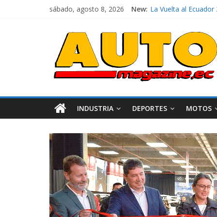
sábado, agosto 8, 2026
New:
¿Qué puede pasar con
La Vuelta al Ecuador 
La FEDAK recibe 12 Si
El costo de tener un 
Ultima película ‘Sp
INDUSTRIA
DEPORTES
MOTOS
Industria
Movil