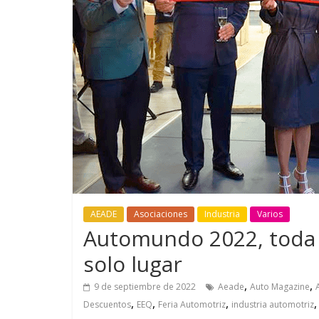
GM reafirm
compromiso
más segura
AEADE
Asociaciones
Industria
Varios
Automundo 2022, toda 
solo lugar
,
,
9 de septiembre de 2022
Aeade
Auto Magazine
,
,
,
Descuentos
EEQ
Feria Automotriz
industria automotriz