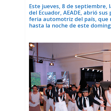
Este jueves, 8 de septiembre,
del Ecuador, AEADE, abrió sus
feria automotriz del país, que 
hasta la noche de este doming