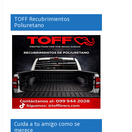
TOFF Recubrimientos
Poliuretano
Cuida a tu amigo como se
merece