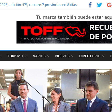
 tu vehículo si permanece varios días sin usar?
2026, edición 47ª, recorre 7 provincias en 8 días
notruk Bolden para cubrir las rutas de La Vuelta
Tu marca también puede estar aqu
vehículo gana protagonismo a la hora de decidir
ider‑Man: Brand New Day’ pone en escena a BMW
TURISMO
VARIOS
NUEVOS
DIRECTORIO
idad
Varios
Movilidad
Turismo
Varios