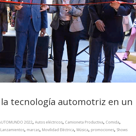
a su
¿Qué puede pasar con t
 con movilidad
vehículo si permanece
 y conectada
varios días sin usar?
la tecnología automotriz en un
,
,
,
,
AUTOMUNDO 2022
Autos eléctricos
Camioneta Productiva
Comida
,
,
,
,
,
,
Lanzamientos
marcas
Movilidad Eléctrica
Música
promociones
Shows