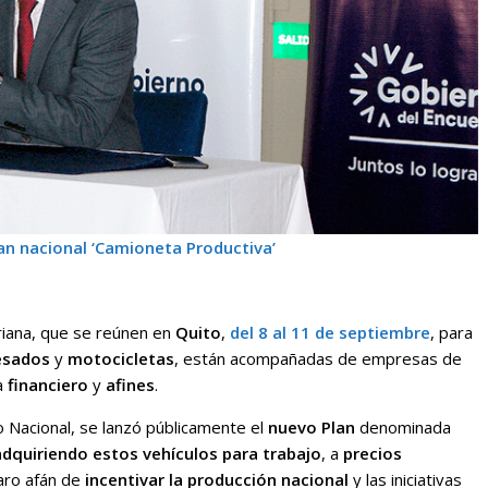
an nacional ‘Camioneta Productiva’
riana, que se reúnen en
Quito
,
del 8 al 11 de septiembre
, para
esados
y
motocicletas
, están acompañadas de empresas de
a
financiero
y
afines
.
 Nacional, se lanzó públicamente el
nuevo Plan
denominada
adquiriendo estos vehículos para trabajo
, a
precios
laro afán de
incentivar la producción nacional
y las iniciativas