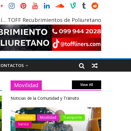
í… TOFF Recubrimientos de Poliuretano
CONTACTOS
Movilidad
View All
Noticias de la Comunidad y Tránsito
otos
Industria
Movilidad
Transporte
Industria
Varios
Varios