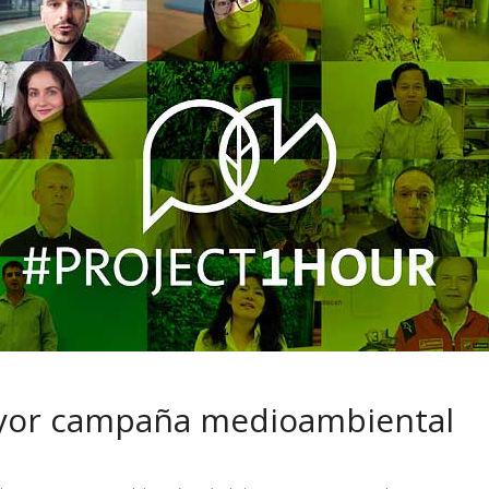
 pasar con tu
Campaña busca cambiar
 permanece
destino de los motociclis
 sin usar?
en la región
yor campaña medioambiental