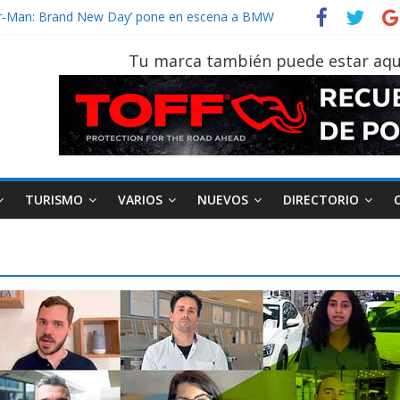
vehículo gana protagonismo a la hora de decidir
ider‑Man: Brand New Day’ pone en escena a BMW
 tu vehículo si permanece varios días sin usar?
Tu marca también puede estar aqu
2026, edición 47ª, recorre 7 provincias en 8 días
notruk Bolden para cubrir las rutas de La Vuelta
TURISMO
VARIOS
NUEVOS
DIRECTORIO
AEADE
Industria
Motociclismo
M
smo
Varios
Movilidad