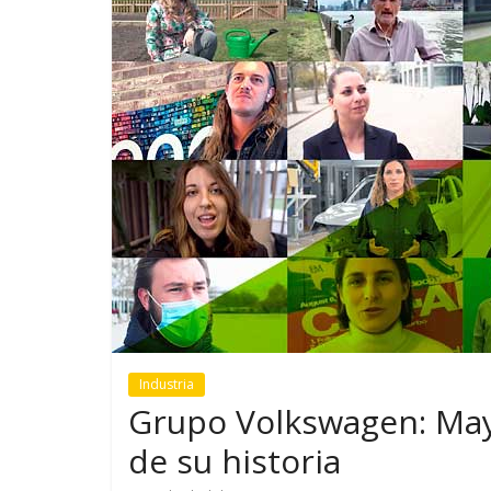
GM reafirma su
¿Qué puede
compromiso con movilidad
vehículo si
más segura y conectada
varios días
Industria
Grupo Volkswagen: Ma
de su historia