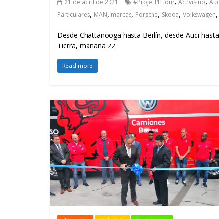
,
,
21 de abril de 2021
#Project1Hour
Activismo
Aud
,
,
,
,
,
Particulares
MAN
marcas
Porsche
Skoda
Volkswagen
Desde Chattanooga hasta Berlín, desde Audi hasta 
Tierra, mañana 22
Read more