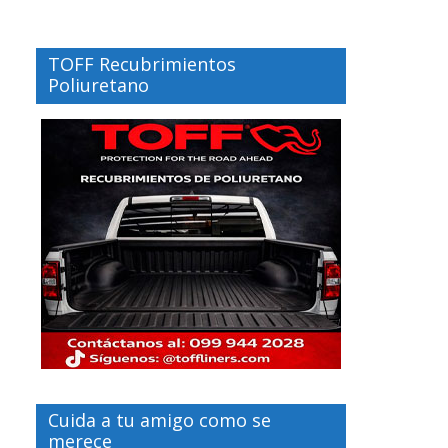
TOFF Recubrimientos
Poliuretano
Cuida a tu amigo como se
merece