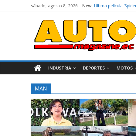
sábado, agosto 8, 2026
New:
El costo de tener un 
Ultima película ‘Sp
¿Qué puede pasar con
La Vuelta al Ecuador 
La FEDAK recibe 12 Si
INDUSTRIA
DEPORTES
MOTOS
MAN
Industria
Movilidad
Varios
Movilidad
Turi