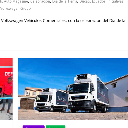
,
,
,
,
,
,
i
Auto Magazine
Celebración
Día de la Tierra
Ducati
Ecuador
Iniciativas
,
Volkswagen Group
Volkswagen Vehículos Comerciales, con la celebración del Día de la