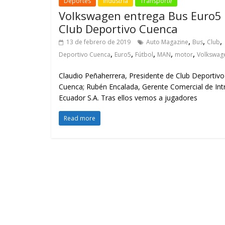
Deportes
Industria
Transporte
Volkswagen entrega Bus Euro5 
Club Deportivo Cuenca
,
,
,
13 de febrero de 2019
Auto Magazine
Bus
Club
,
,
,
,
,
Deportivo Cuenca
Euro5
Fútbol
MAN
motor
Volkswag
Claudio Peñaherrera, Presidente de Club Deportivo
Cuenca; Rubén Encalada, Gerente Comercial de Int
Ecuador S.A. Tras ellos vemos a jugadores
Read more