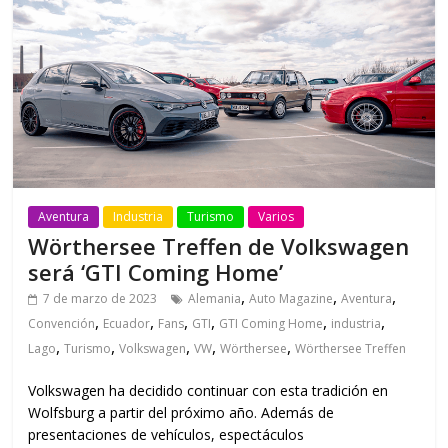
Aventura
Industria
Turismo
Varios
Wörthersee Treffen de Volkswagen
será ‘GTI Coming Home’
,
,
,
7 de marzo de 2023
Alemania
Auto Magazine
Aventura
,
,
,
,
,
,
Convención
Ecuador
Fans
GTI
GTI Coming Home
industria
,
,
,
,
,
Lago
Turismo
Volkswagen
VW
Wörthersee
Wörthersee Treffen
Volkswagen ha decidido continuar con esta tradición en
Wolfsburg a partir del próximo año. Además de
presentaciones de vehículos, espectáculos