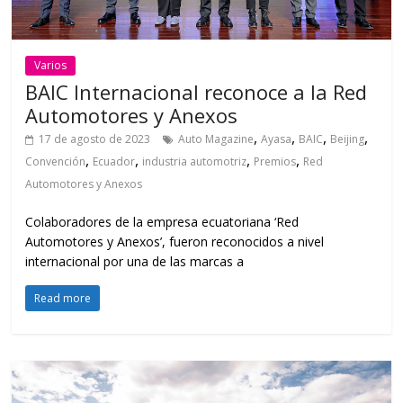
Varios
BAIC Internacional reconoce a la Red
Automotores y Anexos
,
,
,
,
17 de agosto de 2023
Auto Magazine
Ayasa
BAIC
Beijing
,
,
,
,
Convención
Ecuador
industria automotriz
Premios
Red
Automotores y Anexos
Colaboradores de la empresa ecuatoriana ‘Red
Automotores y Anexos’, fueron reconocidos a nivel
internacional por una de las marcas a
Read more