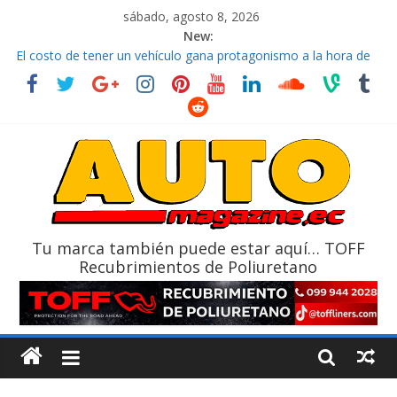
sábado, agosto 8, 2026
New:
El costo de tener un vehículo gana protagonismo a la hora de
decidir
Ultima película ‘Spider‑Man: Brand New Day’ pone en escena a
BMW
¿Qué puede pasar con tu vehículo si permanece varios días sin
usar?
La Vuelta al Ecuador 2026, edición 47ª, recorre 7 provincias en 8
días
La FEDAK recibe 12 Sinotruk Bolden para cubrir las rutas de La
Vuelta
Tu marca también puede estar aquí… TOFF
Recubrimientos de Poliuretano