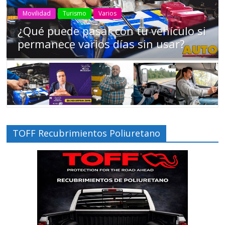
AEADE
Industria
Motociclismo
Motos
Movilidad
Campaña busca cambiar destino de
los motociclistas en la región
TOFF Recubrimientos Poliuretano