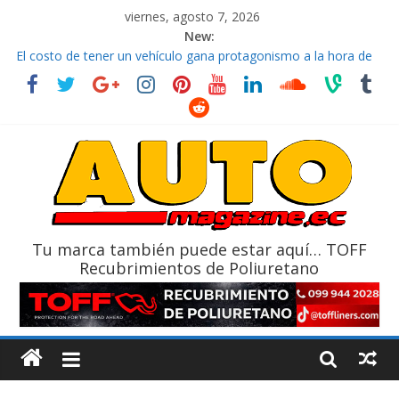
viernes, agosto 7, 2026
New:
El costo de tener un vehículo gana protagonismo a la hora de
decidir
Ultima película ‘Spider‑Man: Brand New Day’ pone en escena a
BMW
¿Qué puede pasar con tu vehículo si permanece varios días sin
usar?
La Vuelta al Ecuador 2026, edición 47ª, recorre 7 provincias en 8
días
La FEDAK recibe 12 Sinotruk Bolden para cubrir las rutas de La
Vuelta
Tu marca también puede estar aquí… TOFF
Recubrimientos de Poliuretano