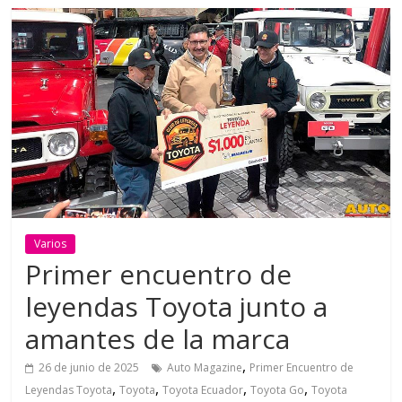
Varios
Primer encuentro de
leyendas Toyota junto a
amantes de la marca
,
26 de junio de 2025
Auto Magazine
Primer Encuentro de
,
,
,
,
Leyendas Toyota
Toyota
Toyota Ecuador
Toyota Go
Toyota