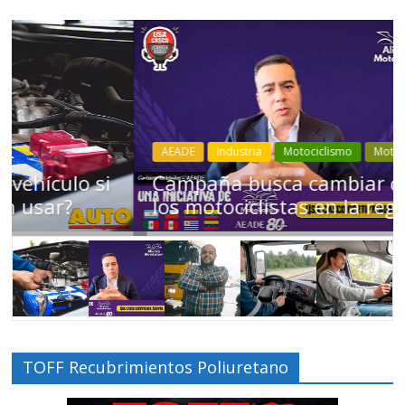
AEADE
Industria
Motociclismo
Motos
Movilidad
Campaña busca cambiar destino de
los motociclistas en la región
TOFF Recubrimientos Poliuretano