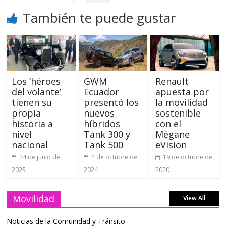
También te puede gustar
Los ‘héroes
GWM
Renault
del volante’
Ecuador
apuesta por
tienen su
presentó los
la movilidad
propia
nuevos
sostenible
historia a
híbridos
con el
nivel
Tank 300 y
Mégane
nacional
Tank 500
eVision
24 de junio de
4 de octubre de
19 de octubre de
2025
2024
2020
Movilidad
View All
Noticias de la Comunidad y Tránsito