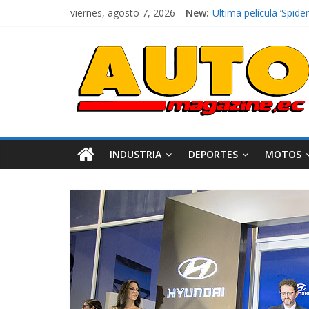
viernes, agosto 7, 2026
New:
Ultima película ‘Spi
¿Qué puede pasar con 
La Vuelta al Ecuador 2
La FEDAK recibe 12 Si
El costo de tener un 
INDUSTRIA
DEPORTES
MOTOS
Industria
Movilidad
Varios
Movilidad
Turi