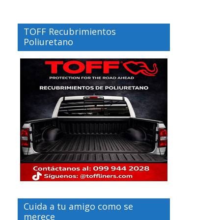
TOFF Recubrimientos
Poliuretano
Cuida a tu amigo como se
merece