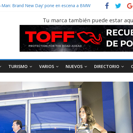
der‑Man: Brand New Day’ pone en escena a BMW
tu vehículo si permanece varios días sin usar?
026, edición 47ª, recorre 7 provincias en 8 días
Tu marca también puede estar aqu
notruk Bolden para cubrir las rutas de La Vuelta
vehículo gana protagonismo a la hora de decidir
TURISMO
VARIOS
NUEVOS
DIRECTORIO
AEADE
Industria
Motociclismo
M
smo
Varios
Movilidad