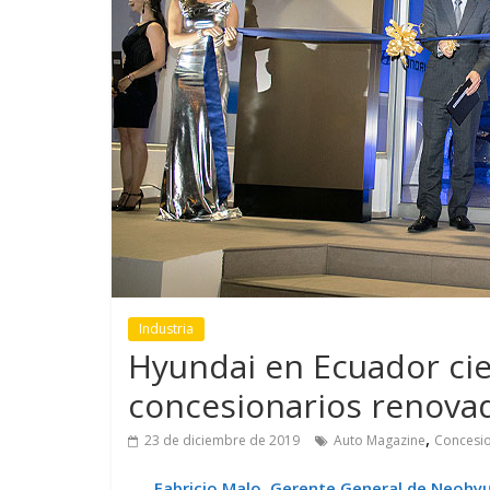
GM reafirma su
¿Qué puede
compromiso con movilidad
vehículo si
más segura y conectada
varios días
Industria
Hyundai en Ecuador cie
concesionarios renova
,
23 de diciembre de 2019
Auto Magazine
Concesio
Fabricio Malo, Gerente General de Neohyu