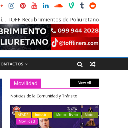
í… TOFF Recubrimientos de Poliuretano
CONTACTOS
Movilidad
View All
Noticias de la Comunidad y Tránsito
otos
Industria
Movilidad
Transporte
Industria
Varios
Varios