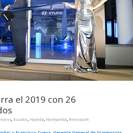
 pasar con tu
Campaña busca cambiar
 permanece
destino de los motociclis
 sin usar?
en la región
rra el 2019 con 26
dos
,
,
,
,
narios
Ecuador
Hyundai
Neohyundai
Renovación
ndai; y Francisco Cueva, Gerente General de Starmotors.