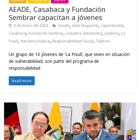
AEADE, Casabaca y Fundación
Sembrar capacitan a jóvenes
,
,
,
4 de enero de 2024
Aeade
Auto Magazine
capacitación
,
,
,
,
Casabaca
Fundación Sembrar
industria automotriz
jóvenes
La
,
,
,
Pisulí
mecánica básica
Responsabilidad Social
Talleres
Un grupo de 10 jóvenes de ‘La Pisulí’, que viven en situación
de vulnerabilidad, son parte del programa de
responsabilidad
Read more