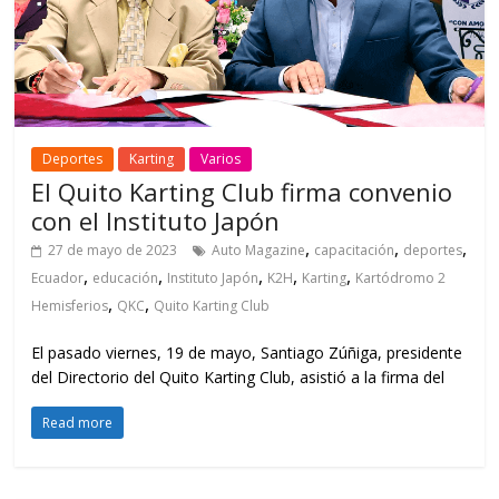
Deportes
Karting
Varios
El Quito Karting Club firma convenio
con el Instituto Japón
,
,
,
27 de mayo de 2023
Auto Magazine
capacitación
deportes
,
,
,
,
,
Ecuador
educación
Instituto Japón
K2H
Karting
Kartódromo 2
,
,
Hemisferios
QKC
Quito Karting Club
El pasado viernes, 19 de mayo, Santiago Zúñiga, presidente
del Directorio del Quito Karting Club, asistió a la firma del
Read more