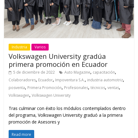
Industria
Varios
Volkswagen University gradúa
primera promoción en Ecuador
,
,
5 de diciembre de 2022
Auto Magazine
capacitación
,
,
,
,
Colaboradores
Ecuador
Impoventura S.A.
industria automotriz
,
,
,
,
,
posventa
Primera Promoción
Profesionales
técnicos
ventas
,
Volkswagen
Volkswagen University
Tras culminar con éxito los módulos contemplados dentro
del programa, Volkswagen University graduó a la primera
promoción de Asesores y
Read more