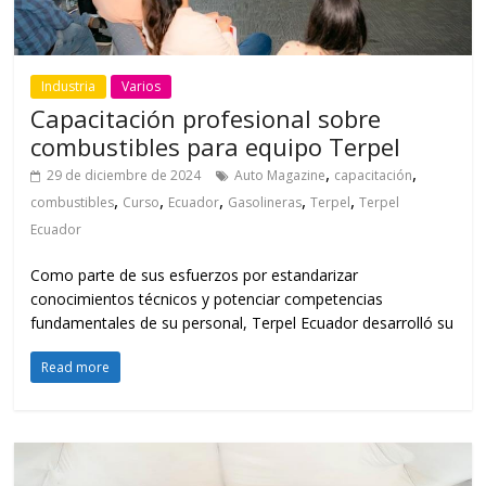
Industria
Varios
Capacitación profesional sobre
combustibles para equipo Terpel
,
,
29 de diciembre de 2024
Auto Magazine
capacitación
,
,
,
,
,
combustibles
Curso
Ecuador
Gasolineras
Terpel
Terpel
Ecuador
Como parte de sus esfuerzos por estandarizar
conocimientos técnicos y potenciar competencias
fundamentales de su personal, Terpel Ecuador desarrolló su
Read more