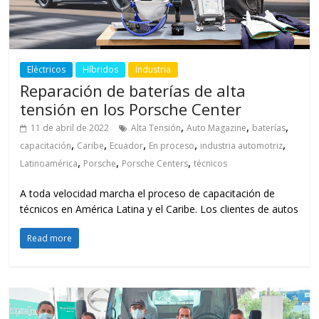
Eléctricos
Híbridos
Industria
Reparación de baterías de alta
tensión en los Porsche Center
,
,
,
11 de abril de 2022
Alta Tensión
Auto Magazine
baterías
,
,
,
,
,
capacitación
Caribe
Ecuador
En proceso
industria automotriz
,
,
,
Latinoamérica
Porsche
Porsche Centers
técnicos
A toda velocidad marcha el proceso de capacitación de
técnicos en América Latina y el Caribe. Los clientes de autos
Read more