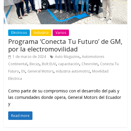
Eléctricos
Industria
Varios
Programa ‘Conecta Tu Futuro’ de GM,
por la electromovilidad
,
1 de marzo de 2024
Auto Magazine
Automotores
,
,
,
,
,
Continental
Becas
Bolt EUV
capacitación
Chevrolet
Conecta Tu
,
,
,
,
Futuro
EV
General Motors
industria automotriz
Movilidad
Eléctrica
Como parte de su compromiso con el desarrollo del país y
las comunidades donde opera, General Motors del Ecuador
y
Read more