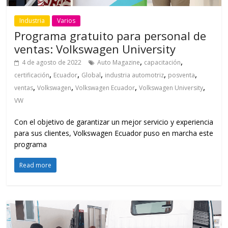
Industria
Varios
Programa gratuito para personal de
ventas: Volkswagen University
,
,
4 de agosto de 2022
Auto Magazine
capacitación
,
,
,
,
,
certificación
Ecuador
Global
industria automotriz
posventa
,
,
,
,
ventas
Volkswagen
Volkswagen Ecuador
Volkswagen University
VW
Con el objetivo de garantizar un mejor servicio y experiencia
para sus clientes, Volkswagen Ecuador puso en marcha este
programa
Read more