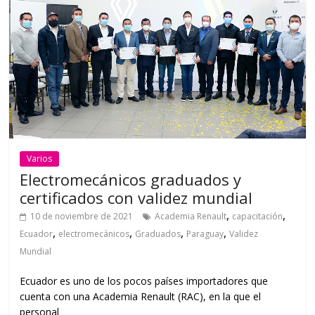
Varios
Electromecánicos graduados y
certificados con validez mundial
,
,
10 de noviembre de 2021
Academia Renault
capacitación
,
,
,
,
Ecuador
electromecánicos
Graduados
Paraguay
Validez
Mundial
Ecuador es uno de los pocos países importadores que
cuenta con una Academia Renault (RAC), en la que el
personal