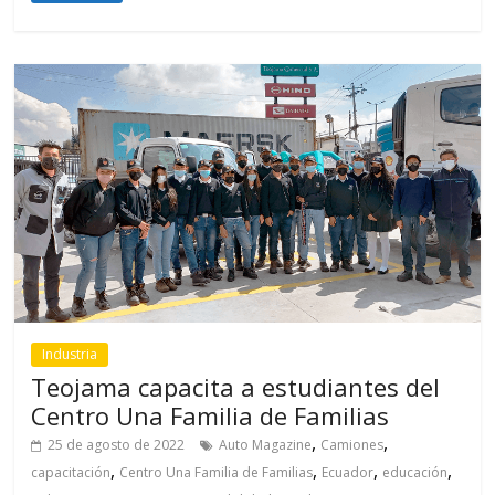
Industria
Teojama capacita a estudiantes del
Centro Una Familia de Familias
,
,
25 de agosto de 2022
Auto Magazine
Camiones
,
,
,
,
capacitación
Centro Una Familia de Familias
Ecuador
educación