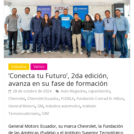
Industria
Varios
‘Conecta tu Futuro’, 2da edición,
avanza en su fase de formación
,
,
28 de octubre de 2024
Auto Magazine
capacitación
,
,
,
,
Chevrolet
Chevrolet Ecuador
FUDELA
Fundación Conrad N. Hilton
,
,
,
General Motors
GM
industria automotriz
Instituto
,
Tecnoecuatoriano
OIM
General Motors Ecuador, su marca Chevrolet, la Fundación
de las Américas (Fudela) y el Instituto Superior Tecnológico