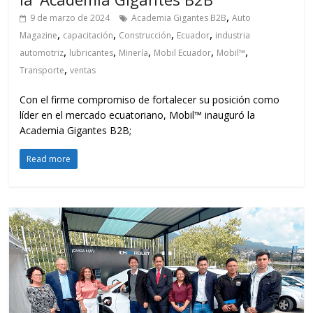
,
9 de marzo de 2024
Academia Gigantes B2B
Auto
,
,
,
,
Magazine
capacitación
Construcción
Ecuador
industria
,
,
,
,
,
automotriz
lubricantes
Minería
Mobil Ecuador
Mobil™
,
Transporte
ventas
Con el firme compromiso de fortalecer su posición como
líder en el mercado ecuatoriano, Mobil™ inauguró la
Academia Gigantes B2B;
Read more