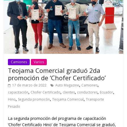
Camiones
Varios
Teojama Comercial graduó 2da
promoción de ‘Chofer Certificado’
,
,
17 de marzo de 2022
Auto Magazine
Camiones
,
,
,
,
,
capacitación
Chofer Certificado
clientes
conductores
Ecuador
,
,
,
Hino
Segunda promocón
Teojama Comercial
Transporte
Pesado
La segunda promoción del programa de capacitación
‘Chofer Certificado Hino’ de Teojama Comercial se graduó,