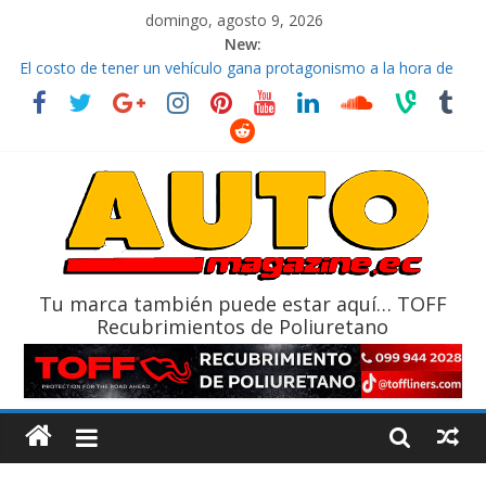
domingo, agosto 9, 2026
New:
La FEDAK recibe 12 Sinotruk Bolden para cubrir las rutas de La
Vuelta
El costo de tener un vehículo gana protagonismo a la hora de
decidir
Mercado automotor ecuatoriano creció un 28% en julio de
2026
¿Qué puede pasar con tu vehículo si permanece varios días sin
usar?
La Vuelta al Ecuador 2026, edición 47ª, recorre 7 provincias en 8
días
Tu marca también puede estar aquí… TOFF
Recubrimientos de Poliuretano