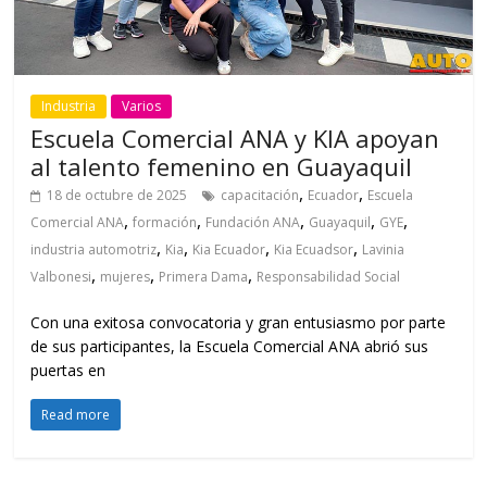
Industria
Varios
Escuela Comercial ANA y KIA apoyan
al talento femenino en Guayaquil
,
,
18 de octubre de 2025
capacitación
Ecuador
Escuela
,
,
,
,
,
Comercial ANA
formación
Fundación ANA
Guayaquil
GYE
,
,
,
,
industria automotriz
Kia
Kia Ecuador
Kia Ecuadsor
Lavinia
,
,
,
Valbonesi
mujeres
Primera Dama
Responsabilidad Social
Con una exitosa convocatoria y gran entusiasmo por parte
de sus participantes, la Escuela Comercial ANA abrió sus
puertas en
Read more