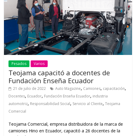
Pesados
Varios
Teojama capacitó a docentes de
Fundación Enseña Ecuador
,
,
,
21 de julio de 2022
Auto Magazine
Camiones
capacitación
,
,
,
Docentes
Ecuador
Fundación Enseña Ecuador
industria
,
,
,
automotriz
Responsabilidad Social
Servicio al Cliente
Teojama
Comercial
Teojama Comercial, empresa distribuidora de la marca de
camiones Hino en Ecuador, capacitó a 26 docentes de la