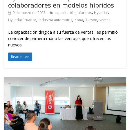
colaboradores en modelos híbridos
,
,
,
9 de marzo de 2025
capacitación
híbridos
Hyundai
,
,
,
,
Hyundai Ecuador
industria automotriz
Kona
Tucson
ventas
La capacitación dirigida a su fuerza de ventas, les permitió
conocer de primera mano las ventajas que ofrecen los
nuevos
Read more