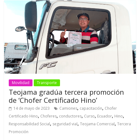
Movilidad
Transporte
Teojama gradúa tercera promoción
de ‘Chofer Certificado Hino’
,
,
14 de mayo de 2023
Camiones
capacitación
Chofer
,
,
,
,
,
,
Certificado Hino
Choferes
conductores
Curso
Ecuador
Hino
,
,
,
Responsabilidad Social
seguridad vial
Teojama Comercial
Tercera
Promoción