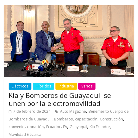
Eléctricos
Híbridos
Industria
Varios
Kia y Bomberos de Guayaquil se
unen por la electromovilidad
,
7 de febrero de 2024
Auto Magazine
Benemérito Cuerpo de
,
,
,
,
Bomberos de Guayaquil
Bomberos
capacitación
Construcción
,
,
,
,
,
,
convenio
donación
Ecuador
EV
Guayaquil
Kia Ecuador
Movilidad Eléctrica