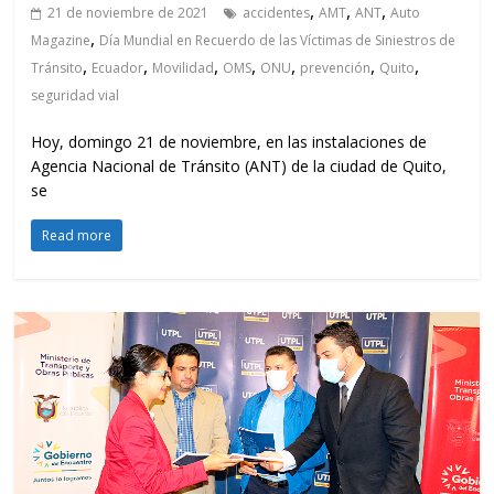
,
,
,
21 de noviembre de 2021
accidentes
AMT
ANT
Auto
,
Magazine
Día Mundial en Recuerdo de las Víctimas de Siniestros de
,
,
,
,
,
,
,
Tránsito
Ecuador
Movilidad
OMS
ONU
prevención
Quito
seguridad vial
Hoy, domingo 21 de noviembre, en las instalaciones de
Agencia Nacional de Tránsito (ANT) de la ciudad de Quito,
se
Read more