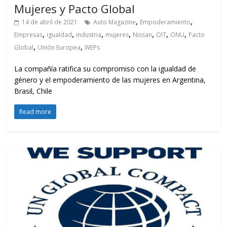
Mujeres y Pacto Global
,
,
14 de abril de 2021
Auto Magazine
Empoderamiento
,
,
,
,
,
,
,
Empresas
igualdad
industria
mujeres
Nissan
OIT
ONU
Pacto
,
,
Global
Unión Europea
WEPs
La compañía ratifica su compromiso con la igualdad de
género y el empoderamiento de las mujeres en Argentina,
Brasil, Chile
Read more