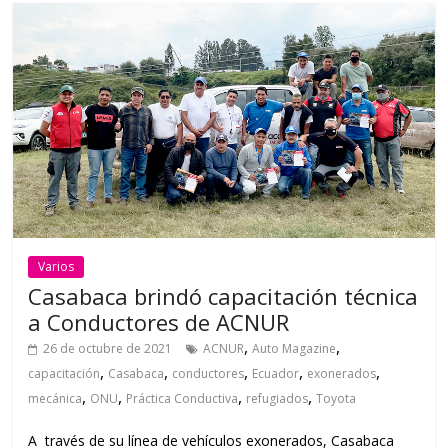
Varios
Casabaca brindó capacitación técnica
a Conductores de ACNUR
,
,
26 de octubre de 2021
ACNUR
Auto Magazine
,
,
,
,
,
capacitación
Casabaca
conductores
Ecuador
exonerados
,
,
,
,
mecánica
ONU
Práctica Conductiva
refugiados
Toyota
A través de su línea de vehículos exonerados, Casabaca