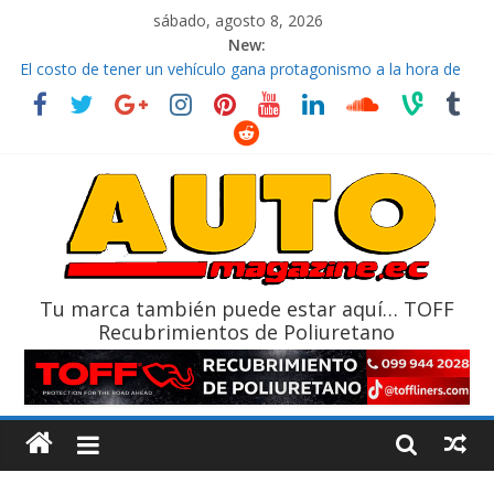
sábado, agosto 8, 2026
New:
El costo de tener un vehículo gana protagonismo a la hora de
decidir
Ultima película ‘Spider‑Man: Brand New Day’ pone en escena a
BMW
¿Qué puede pasar con tu vehículo si permanece varios días sin
usar?
La Vuelta al Ecuador 2026, edición 47ª, recorre 7 provincias en 8
días
La FEDAK recibe 12 Sinotruk Bolden para cubrir las rutas de La
Vuelta
Tu marca también puede estar aquí… TOFF
Recubrimientos de Poliuretano