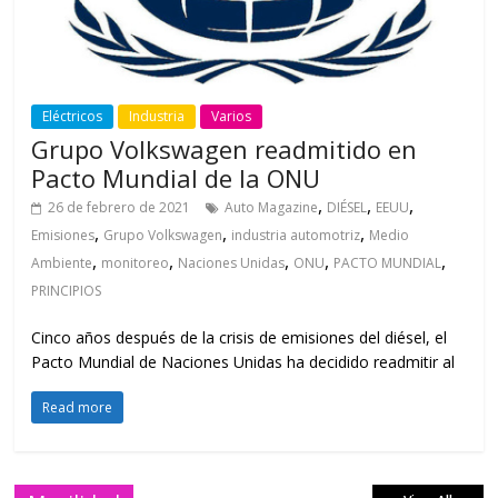
Eléctricos
Industria
Varios
Grupo Volkswagen readmitido en
Pacto Mundial de la ONU
,
,
,
26 de febrero de 2021
Auto Magazine
DIÉSEL
EEUU
,
,
,
Emisiones
Grupo Volkswagen
industria automotriz
Medio
,
,
,
,
,
Ambiente
monitoreo
Naciones Unidas
ONU
PACTO MUNDIAL
PRINCIPIOS
Cinco años después de la crisis de emisiones del diésel, el
Pacto Mundial de Naciones Unidas ha decidido readmitir al
Read more