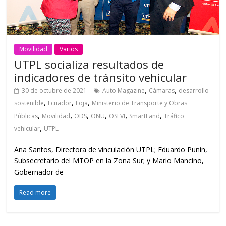
Movilidad
Varios
UTPL socializa resultados de
indicadores de tránsito vehicular
,
,
30 de octubre de 2021
Auto Magazine
Cámaras
desarrollo
,
,
,
sostenible
Ecuador
Loja
Ministerio de Transporte y Obras
,
,
,
,
,
,
Públicas
Movilidad
ODS
ONU
OSEVI
SmartLand
Tráfico
,
vehicular
UTPL
Ana Santos, Directora de vinculación UTPL; Eduardo Punín,
Subsecretario del MTOP en la Zona Sur; y Mario Mancino,
Gobernador de
Read more