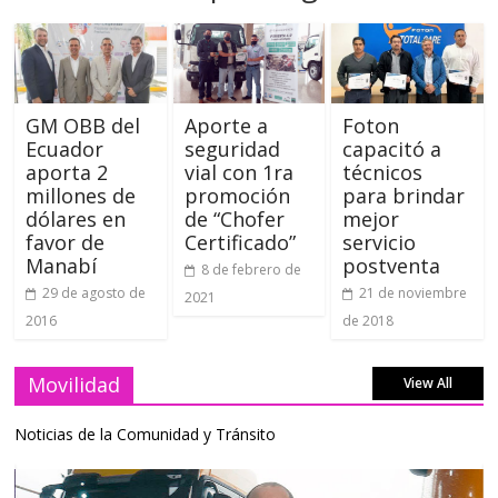
GM OBB del
Aporte a
Foton
Ecuador
seguridad
capacitó a
aporta 2
vial con 1ra
técnicos
millones de
promoción
para brindar
dólares en
de “Chofer
mejor
favor de
Certificado”
servicio
Manabí
postventa
8 de febrero de
29 de agosto de
21 de noviembre
2021
2016
de 2018
Movilidad
View All
Noticias de la Comunidad y Tránsito