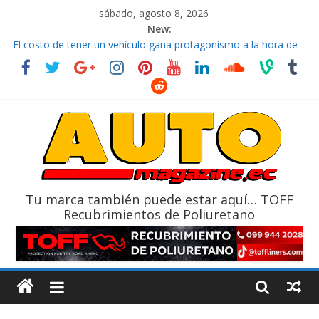
sábado, agosto 8, 2026
New:
El costo de tener un vehículo gana protagonismo a la hora de
decidir
Ultima película ‘Spider‑Man: Brand New Day’ pone en escena a
BMW
¿Qué puede pasar con tu vehículo si permanece varios días sin
usar?
La Vuelta al Ecuador 2026, edición 47ª, recorre 7 provincias en 8
días
La FEDAK recibe 12 Sinotruk Bolden para cubrir las rutas de La
Vuelta
Tu marca también puede estar aquí… TOFF
Recubrimientos de Poliuretano