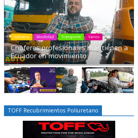
Industria
Movilidad
Transporte
Varios
Choferes profesionales mantienen a
Ecuador en movimiento
TOFF Recubrimientos Poliuretano