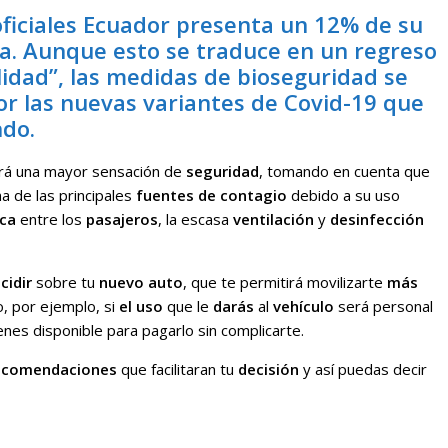
oficiales Ecuador presenta un 12% de su
a. Aunque esto se traduce en un regreso
idad”, las medidas de bioseguridad se
r las nuevas variantes de Covid-19 que
ndo.
rá una mayor sensación de
seguridad
, tomando en cuenta que
a de las principales
fuentes de contagio
debido a su uso
ica
entre los
pasajeros
, la escasa
ventilación
y
desinfección
cidir
sobre tu
nuevo auto
, que te permitirá movilizarte
más
o, por ejemplo, si
el uso
que le
darás
al
vehículo
será personal
enes disponible para pagarlo sin complicarte.
ecomendaciones
que facilitaran tu
decisión
y así puedas decir