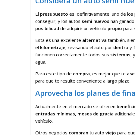
Considera un auto semi nue
El
presupuesto
es, definitivamente, uno de los
conseguir, y los autos
semi nuevos
han ganado 
posibilidad
de adquirir un vehículo
propio
para s
Esta es una excelente
alternativa
también, sie
el
kilometraje
, revisando el auto por
dentro
y
funcionen correctamente todos sus
sistemas
, 
agua.
Para este tipo de
compra
, es mejor que te
ase
para que te resulte conveniente a largo plazo.
Aprovecha los planes de fin
Actualmente en el mercado se ofrecen
benefici
entradas
mínimas
,
meses de gracia
adicionale
vehículo.
Otros negocios
compran
tu auto
viejo
para qu