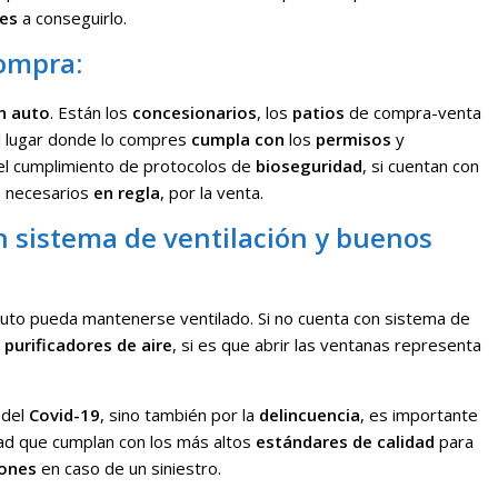
tes
a conseguirlo.
compra:
un auto
. Están los
concesionarios
, los
patios
de compra-venta
l lugar donde lo compres
cumpla con
los
permisos
y
 el cumplimiento de protocolos de
bioseguridad
, si cuentan con
os necesarios
en regla
, por la venta.
n sistema de ventilación y buenos
auto pueda mantenerse ventilado. Si no cuenta con sistema de
r
purificadores de aire
, si es que abrir las ventanas representa
 del
Covid-19
, sino también por la
delincuencia
, es importante
ad que cumplan con los más altos
estándares de calidad
para
iones
en caso de un siniestro.