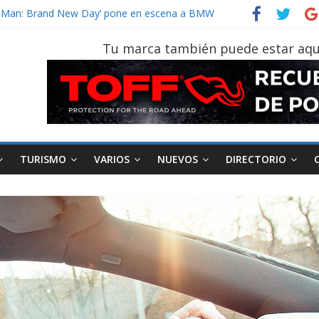
der‑Man: Brand New Day’ pone en escena a BMW
tu vehículo si permanece varios días sin usar?
026, edición 47ª, recorre 7 provincias en 8 días
Tu marca también puede estar aqu
otruk Bolden para cubrir las rutas de La Vuelta
vehículo gana protagonismo a la hora de decidir
TURISMO
VARIOS
NUEVOS
DIRECTORIO
AEADE
Industria
Motociclismo
M
smo
Varios
Movilidad