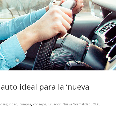
 pasar con tu
Campaña busca cambiar
 permanece
destino de los motociclis
 sin usar?
en la región
 auto ideal para la ‘nueva
,
,
,
,
,
,
ioseguridad
compra
consejos
Ecuador
Nueva Normalidad
OLX