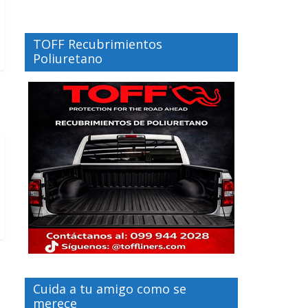
TOFF Recubrimientos
Poliuretano
Cuida a tu amigo como se
merece