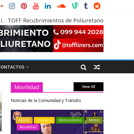
í… TOFF Recubrimientos de Poliuretano
CONTACTOS
Movilidad
View All
Noticias de la Comunidad y Tránsito
otos
Industria
Movilidad
Transporte
Industria
Varios
Varios