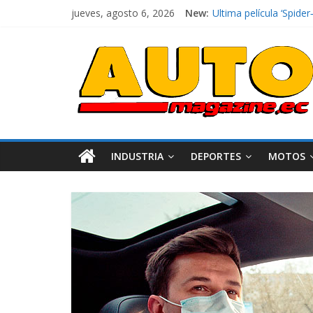
jueves, agosto 6, 2026
New:
Ultima película ‘Spi
¿Qué puede pasar con 
La Vuelta al Ecuador 2
La FEDAK recibe 12 Sin
El costo de tener un 
INDUSTRIA
DEPORTES
MOTOS
Industria
Movilidad
Varios
Movilidad
Turi