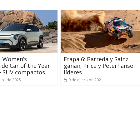
: ‘Women’s
Etapa 6: Barreda y Sainz
de Car of the Year
ganan; Price y Peterhansel
de SUV compactos
líderes
ero de 2025
9 de enero de 2021