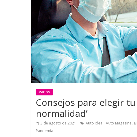
GM reafirma su
¿Qué puede
compromiso con movilidad
vehículo si
más segura y conectada
varios días
Varios
Consejos para elegir tu
normalidad’
,
,
3 de agosto de 2021
Auto Ideal
Auto Magazine
B
Pandemia