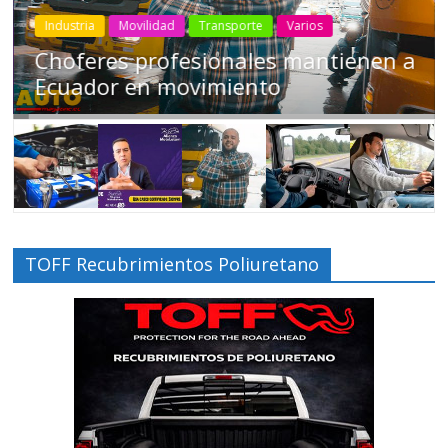
Industria
Movilidad
Transporte
Varios
Choferes profesionales mantienen a
Ecuador en movimiento
TOFF Recubrimientos Poliuretano