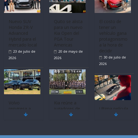
Volvo
La FEDAK
Ultima película
reingresa a
recibe 12
‘Spider‑Man:
Ecuador de la
Sinotruk
Brand New
mano de
Bolden para
Day’ pone en
Inchcape y
cubrir las rutas
escena a
lanza dos
de La Vuelta
BMW
PHEV
31 de julio de
29 de julio de
18 de julio de
2026
2026
2026
Quito se alista
¿Qué puede
Mercado
para un nuevo
pasar con tu
automotor
Kia Open del
vehículo si
ecuatoriano
PGA Tour
permanece
creció un 28%
Americas
varios días sin
en julio de
usar?