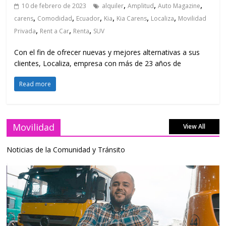
,
,
,
10 de febrero de 2023
alquiler
Amplitud
Auto Magazine
,
,
,
,
,
,
carens
Comodidad
Ecuador
Kia
Kia Carens
Localiza
Movilidad
,
,
,
Privada
Rent a Car
Renta
SUV
Con el fin de ofrecer nuevas y mejores alternativas a sus
clientes, Localiza, empresa con más de 23 años de
Read more
Movilidad
View All
Noticias de la Comunidad y Tránsito