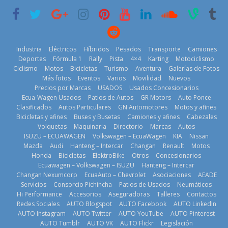
20 de mayo de
2026
3 de agosto de
2026
4 de agosto de
2026
2026
Industria
Eléctricos
Híbridos
Pesados
Transporte
Camiones
Deportes
Fórmula 1
Rally
Pista
4×4
Karting
Motociclismo
Ciclismo
Motos
Bicicletas
Turismo
Aventura
Galerías de Fotos
Más fotos
Eventos
Varios
Movilidad
Nuevos
Kia reúne a
Precios por Marcas
USADOS
Usados Concesionarios
jugadores de
La FEDAK
Ecua-Wagen Usados
Patios de Autos
GR Motors
Auto Ponce
BMW, Toyota,
fútbol de todo
recibe 12
Clasificados
Autos Particulares
GN Automotores
Motos y afines
Bosch y
el mundo en
Sinotruk
Bicicletas y afines
Buses y Busetas
Camiones y afines
Cabezales
Repsol
‘Kia OMBC
Bolden para
Volquetas
Maquinaria
Directorio
Marcas
Autos
prueban flota
Cup’
cubrir las rutas
ISUZU – ECUAWAGEN
Volkswagen – EcuaWagen
KIA
Nissan
que usa
de La Vuelta
6 de mayo de
Mazda
Audi
Hanteng – Intercar
Changan
Renault
Motos
gasolina 100%
31 de julio de
Honda
Bicicletas
ElektroBike
Otros
Concesionarios
2026
renovable
Ecuawagen – Volkswagen – ISUZU
Hanteng – Intercar
2026
25 de julio de
Changan Nexumcorp
EcuaAuto – Chevrolet
Asociaciones
AEADE
Servicios
Consorcio Pichincha
Patios de Usados
Neumáticos
2026
Hi Performance
Accesorios
Aseguradoras
Talleres
Contactos
Redes Sociales
AUTO Blogspot
AUTO Facebook
AUTO LinkedIn
AUTO Instagram
AUTO Twitter
AUTO YouTube
AUTO Pinterest
AUTO Tumblr
AUTO VK
AUTO Flickr
Legislación