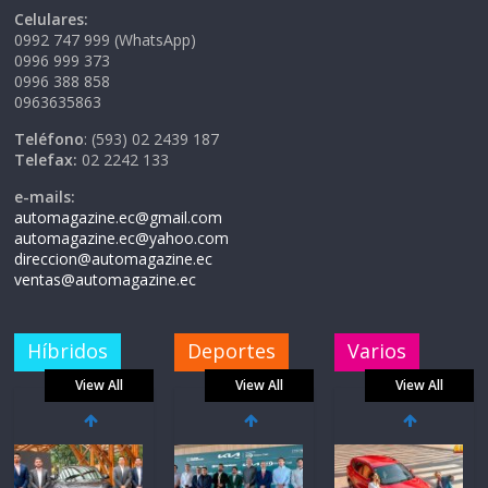
Celulares:
0992 747 999 (WhatsApp)
0996 999 373
0996 388 858
0963635863
Teléfono
: (593) 02 2439 187
Telefax:
02 2242 133
e-mails:
automagazine.ec@gmail.com
automagazine.ec@yahoo.com
direccion@automagazine.ec
ventas@automagazine.ec
Híbridos
Deportes
Varios
View All
View All
View All