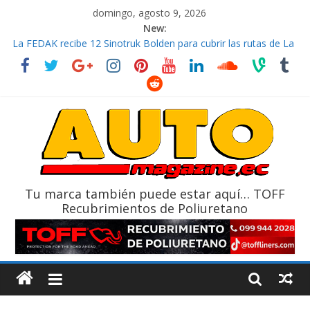
domingo, agosto 9, 2026
New:
La FEDAK recibe 12 Sinotruk Bolden para cubrir las rutas de La
Vuelta
El costo de tener un vehículo gana protagonismo a la hora de
decidir
Mercado automotor ecuatoriano creció un 28% en julio de
2026
¿Qué puede pasar con tu vehículo si permanece varios días sin
usar?
La Vuelta al Ecuador 2026, edición 47ª, recorre 7 provincias en 8
días
Tu marca también puede estar aquí… TOFF
Recubrimientos de Poliuretano