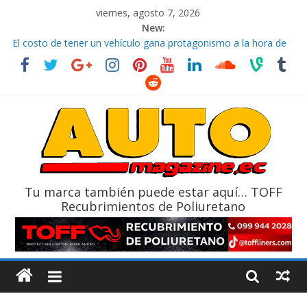
viernes, agosto 7, 2026
New:
El costo de tener un vehículo gana protagonismo a la hora de
decidir
Ultima película ‘Spider‑Man: Brand New Day’ pone en escena a
BMW
¿Qué puede pasar con tu vehículo si permanece varios días sin
usar?
La Vuelta al Ecuador 2026, edición 47ª, recorre 7 provincias en 8
días
La FEDAK recibe 12 Sinotruk Bolden para cubrir las rutas de La
Vuelta
Tu marca también puede estar aquí… TOFF
Recubrimientos de Poliuretano