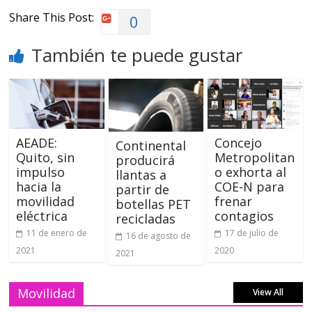
Share This Post:
0
También te puede gustar
AEADE:
Concejo
Continental
Quito, sin
Metropolitan
producirá
impulso
o exhorta al
llantas a
hacia la
COE-N para
partir de
movilidad
frenar
botellas PET
eléctrica
contagios
recicladas
11 de enero de
17 de julio de
16 de agosto de
2021
2020
2021
Movilidad
View All