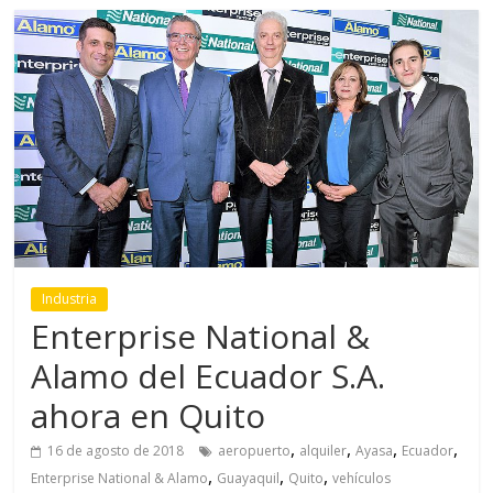
Industria
Enterprise National &
Alamo del Ecuador S.A.
ahora en Quito
,
,
,
,
16 de agosto de 2018
aeropuerto
alquiler
Ayasa
Ecuador
,
,
,
Enterprise National & Alamo
Guayaquil
Quito
vehículos