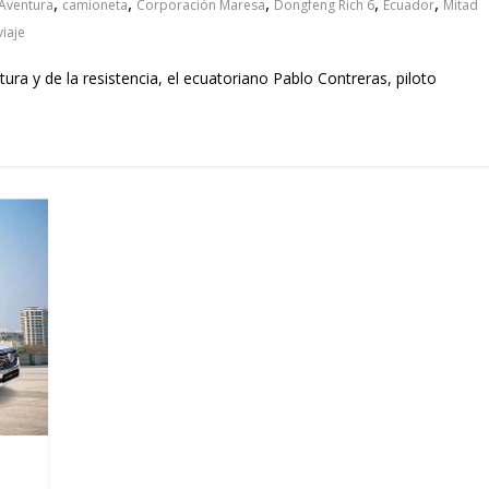
,
,
,
,
,
Aventura
camioneta
Corporación Maresa
Dongfeng Rich 6
Ecuador
Mitad
viaje
ura y de la resistencia, el ecuatoriano Pablo Contreras, piloto