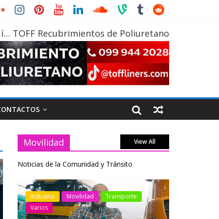
í… TOFF Recubrimientos de Poliuretano
CONTACTOS
Movilidad
View All
Noticias de la Comunidad y Tránsito
otos
Industria
Movilidad
Transporte
Industria
Varios
Varios