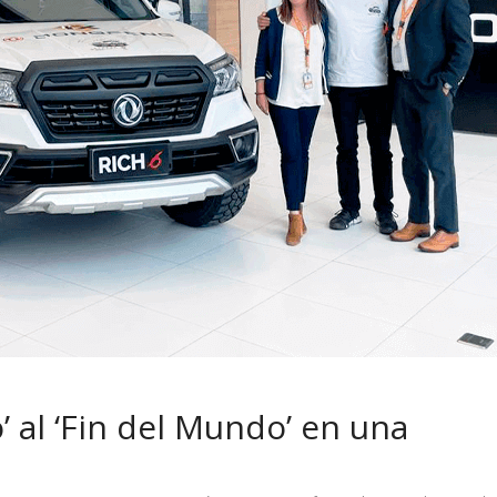
 pasar con tu
Campaña busca cambiar
 permanece
destino de los motociclis
 sin usar?
en la región
 al ‘Fin del Mundo’ en una