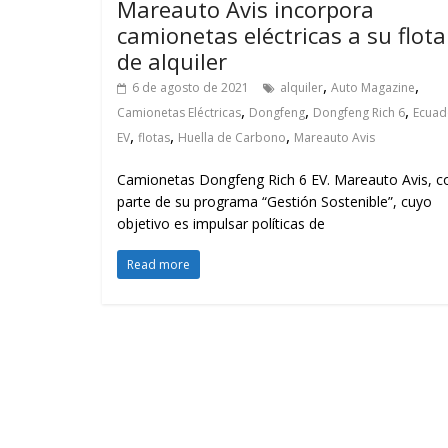
Mareauto Avis incorpora
camionetas eléctricas a su flota
de alquiler
,
,
6 de agosto de 2021
alquiler
Auto Magazine
,
,
,
Camionetas Eléctricas
Dongfeng
Dongfeng Rich 6
Ecuad
,
,
,
EV
flotas
Huella de Carbono
Mareauto Avis
Camionetas Dongfeng Rich 6 EV. Mareauto Avis, 
parte de su programa “Gestión Sostenible”, cuyo
objetivo es impulsar políticas de
Read more