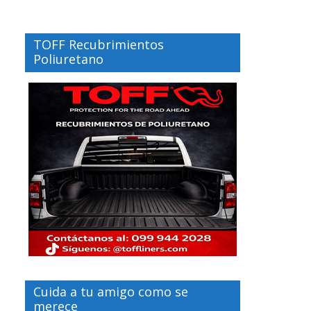
TOFF Recubrimientos
Poliuretano
Cuida a tu amigo como se
merece