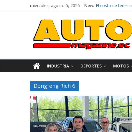
miércoles, agosto 5, 2026
New:
El costo de tener 
Ultima película ‘
¿Qué puede pasar c
La Vuelta al Ecuado
La FEDAK recibe 12
INDUSTRIA
DEPORTES
MOTOS
Dongfeng Rich 6
Industria
Movilidad
Varios
Movilidad
Turi