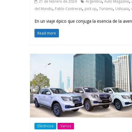
,
,
21 de febrero de 2024
Argentina
Auto Magazine
,
,
,
,
,
del Mundo
Pablo Contreras
pick up
Turismo
Ushuaia
En un viaje épico que conjuga la esencia de la avent
Read more
Eléctricos
Varios