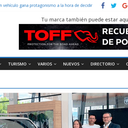
un vehículo gana protagonismo a la hora de decidir
Spider‑Man: Brand New Day’ pone en escena a BMW
on tu vehículo si permanece varios días sin usar?
Tu marca también puede estar aqu
r 2026, edición 47ª, recorre 7 provincias en 8 días
 Sinotruk Bolden para cubrir las rutas de La Vuelta
TURISMO
VARIOS
NUEVOS
DIRECTORIO
AEADE
Industria
Motociclismo
M
smo
Varios
Movilidad