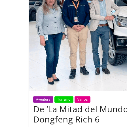
GM reafirma su
¿Qué puede
compromiso con movilidad
vehículo si
más segura y conectada
varios días
Aventura
Turismo
Varios
De ‘La Mitad del Mundo’
Dongfeng Rich 6