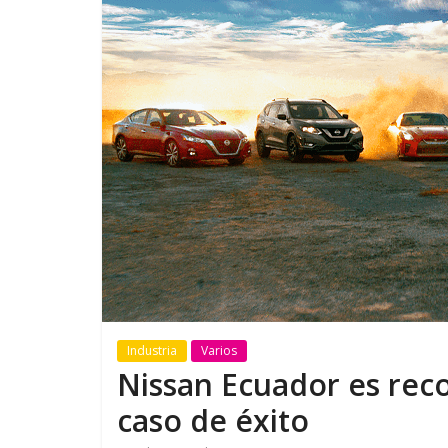
GM reafirma su
¿Qué puede
compromiso con movilidad
vehículo si
más segura y conectada
varios días
Industria
Varios
Nissan Ecuador es rec
caso de éxito