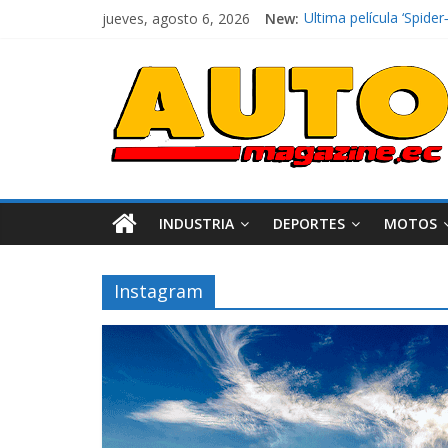
jueves, agosto 6, 2026
New:
El costo de tener un 
Ultima película ‘Spi
¿Qué puede pasar con 
La Vuelta al Ecuador 2
La FEDAK recibe 12 Sin
INDUSTRIA
DEPORTES
MOTOS
Instagram
Industria
Movilidad
Varios
Movilidad
Turi