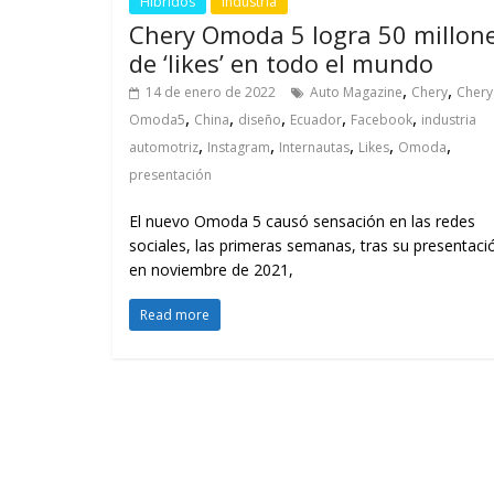
Híbridos
Industria
Chery Omoda 5 logra 50 millon
de ‘likes’ en todo el mundo
,
,
14 de enero de 2022
Auto Magazine
Chery
Chery
,
,
,
,
,
Omoda5
China
diseño
Ecuador
Facebook
industria
,
,
,
,
,
automotriz
Instagram
Internautas
Likes
Omoda
presentación
El nuevo Omoda 5 causó sensación en las redes
sociales, las primeras semanas, tras su presentaci
en noviembre de 2021,
Read more