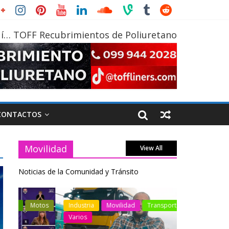
í… TOFF Recubrimientos de Poliuretano
CONTACTOS
Movilidad
View All
Noticias de la Comunidad y Tránsito
otos
Industria
Movilidad
Transporte
Industria
Varios
Varios