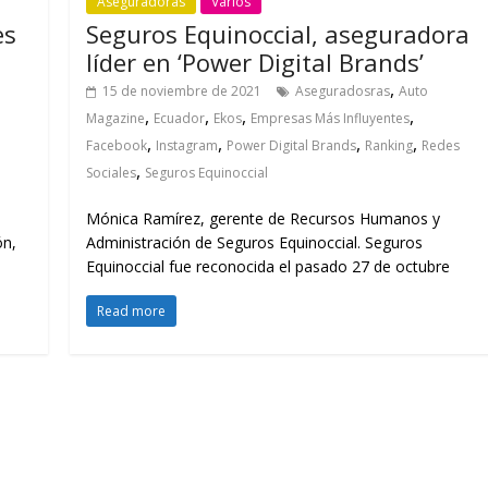
Aseguradoras
Varios
es
Seguros Equinoccial, aseguradora
líder en ‘Power Digital Brands’
,
15 de noviembre de 2021
Aseguradosras
Auto
,
,
,
,
Magazine
Ecuador
Ekos
Empresas Más Influyentes
,
,
,
,
Facebook
Instagram
Power Digital Brands
Ranking
Redes
,
Sociales
Seguros Equinoccial
Mónica Ramírez, gerente de Recursos Humanos y
ón,
Administración de Seguros Equinoccial. Seguros
Equinoccial fue reconocida el pasado 27 de octubre
Read more