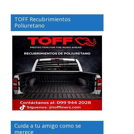
TOFF Recubrimientos
Poliuretano
Cuida a tu amigo como se
merece