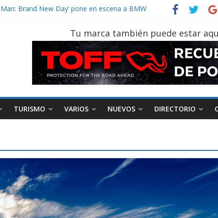
vehículo gana protagonismo a la hora de decidir
der‑Man: Brand New Day’ pone en escena a BMW
tu vehículo si permanece varios días sin usar?
Tu marca también puede estar aqu
026, edición 47ª, recorre 7 provincias en 8 días
otruk Bolden para cubrir las rutas de La Vuelta
TURISMO
VARIOS
NUEVOS
DIRECTORIO
AEADE
Industria
Motociclismo
M
smo
Varios
Movilidad