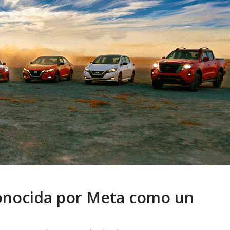
 pasar con tu
Campaña busca cambiar
 permanece
destino de los motociclis
 sin usar?
en la región
onocida por Meta como un