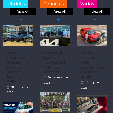
Híbridos
Deportes
Varios
View All
View All
View All
Volvo
Quito se alista
El costo de
reingresa a
para un nuevo
tener un
Ecuador de la
Kia Open del
vehículo gana
mano de
PGA Tour
protagonismo
Inchcape y
Americas
a la hora de
lanza dos
decidir
20 de mayo de
PHEV
30 de julio de
2026
18 de julio de
2026
2026