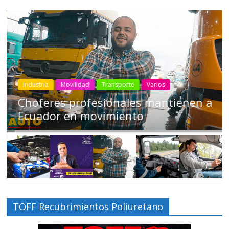
Industria
Movilidad
Transporte
Varios
Choferes profesionales mantienen a
Ecuador en movimiento
TOFF Recubrimientos Poliuretano