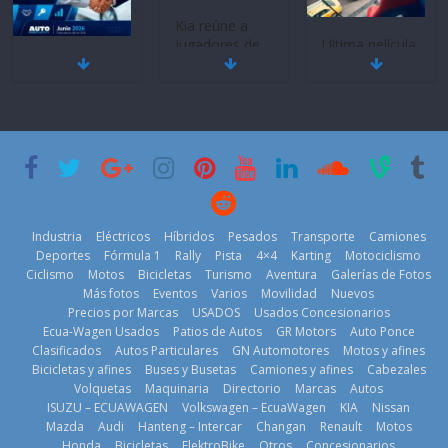
Kia reúne a
jugadores de
Ultima película
Mercado
fútbol de todo
‘Spider‑Man:
automotor
el mundo en
Brand New
nacional cierra
‘Kia OMBC
Day’ pone en
su mejor 1er
Cup’
escena a
semestre en la
BMW
6 de mayo de
historia
29 de julio de
2026
11 de julio de
2026
2026
Industria
Eléctricos
Híbridos
Pesados
Transporte
Camiones
Deportes
Fórmula 1
Rally
Pista
4×4
Karting
Motociclismo
Ciclismo
Motos
Bicicletas
Turismo
Aventura
Galerías de Fotos
Más fotos
Eventos
Varios
Movilidad
Nuevos
La Vuelta al
Precios por Marcas
USADOS
Usados Concesionarios
Ecuador 2026,
¿Qué puede
Ecua-Wagen Usados
Patios de Autos
GR Motors
Auto Ponce
BMW, Toyota,
edición 47ª,
pasar con tu
Clasificados
Autos Particulares
GN Automotores
Motos y afines
Bosch y
recorre 7
vehículo si
Bicicletas y afines
Buses y Busetas
Camiones y afines
Cabezales
Repsol
provincias en 8
permanece
Volquetas
Maquinaria
Directorio
Marcas
Autos
prueban flota
días
varios días sin
ISUZU – ECUAWAGEN
Volkswagen – EcuaWagen
KIA
Nissan
que usa
usar?
1 de agosto de
Mazda
Audi
Hanteng – Intercar
Changan
Renault
Motos
gasolina 100%
3 de agosto de
Honda
Bicicletas
ElektroBike
Otros
Concesionarios
2026