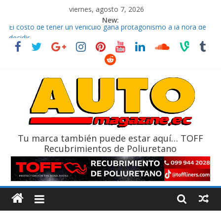
viernes, agosto 7, 2026
New:
El costo de tener un vehículo gana protagonismo a la hora de
decidir
Ultima película ‘Spider‑Man: Brand New Day’ pone en escena a
BMW
¿Qué puede pasar con tu vehículo si permanece varios días sin
usar?
La Vuelta al Ecuador 2026, edición 47ª, recorre 7 provincias en 8
días
La FEDAK recibe 12 Sinotruk Bolden para cubrir las rutas de La
Vuelta
Tu marca también puede estar aquí… TOFF
Recubrimientos de Poliuretano