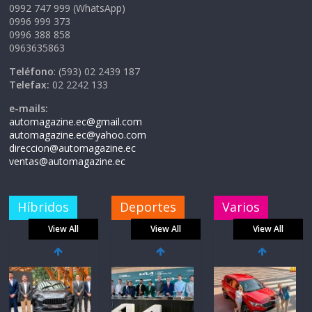
0992 747 999 (WhatsApp)
0996 999 373
0996 388 858
0963635863
Teléfono
: (593) 02 2439 187
Telefax:
02 2242 133
e-mails:
automagazine.ec@gmail.com
automagazine.ec@yahoo.com
direccion@automagazine.ec
ventas@automagazine.ec
Híbridos
Deportes
Varios
View All
View All
View All
La FEDAK
recibe 12
Sinotruk