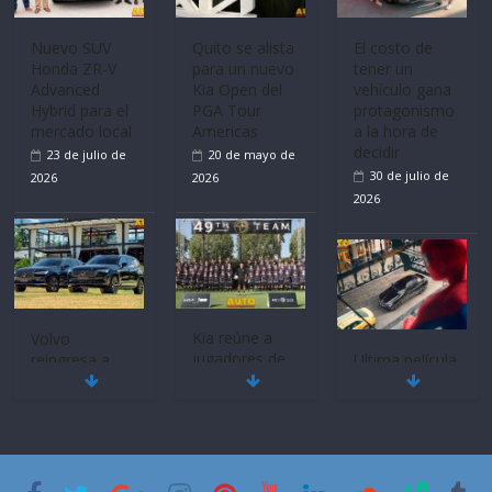
Bolden para
Nuevo SUV
El costo de
cubrir las rutas
Honda ZR-V
tener un
de La Vuelta
Advanced
vehículo gana
31 de julio de
Hybrid para el
protagonismo
2026
mercado local
a la hora de
decidir
23 de julio de
30 de julio de
2026
2026
Quito se alista
para un nuevo
Kia Open del
Volvo
PGA Tour
reingresa a
Ultima película
Americas
Ecuador de la
‘Spider‑Man:
20 de mayo de
mano de
Brand New
2026
Inchcape y
Day’ pone en
lanza dos
escena a
PHEV
BMW
18 de julio de
29 de julio de
2026