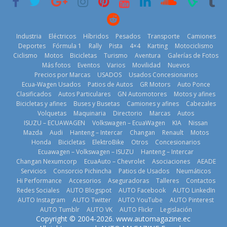
2026
Kia reúne a
Industria
Eléctricos
Híbridos
Pesados
Transporte
Camiones
jugadores de
Deportes
Fórmula 1
Rally
Pista
4×4
Karting
Motociclismo
fútbol de todo
Ciclismo
Motos
Bicicletas
Turismo
Aventura
Galerías de Fotos
el mundo en
Más fotos
Eventos
Varios
Movilidad
Nuevos
‘Kia OMBC
Mercado
¿Qué puede
Precios por Marcas
USADOS
Usados Concesionarios
Cup’
automotor
pasar con tu
Ecua-Wagen Usados
Patios de Autos
GR Motors
Auto Ponce
6 de mayo de
ecuatoriano
vehículo si
Clasificados
Autos Particulares
GN Automotores
Motos y afines
2026
creció un 28%
permanece
Bicicletas y afines
Buses y Busetas
Camiones y afines
Cabezales
en julio de
varios días sin
Volquetas
Maquinaria
Directorio
Marcas
Autos
2026
usar?
ISUZU – ECUAWAGEN
Volkswagen – EcuaWagen
KIA
Nissan
Mazda
Audi
Hanteng – Intercar
Changan
Renault
Motos
4 de agosto de
3 de agosto de
Honda
Bicicletas
ElektroBike
Otros
Concesionarios
2026
2026
Ecuawagen – Volkswagen – ISUZU
Hanteng – Intercar
Changan Nexumcorp
EcuaAuto – Chevrolet
Asociaciones
AEADE
Servicios
Consorcio Pichincha
Patios de Usados
Neumáticos
La Vuelta al
Hi Performance
Accesorios
Aseguradoras
Talleres
Contactos
Ecuador 2026,
Redes Sociales
AUTO Blogspot
AUTO Facebook
AUTO LinkedIn
edición 47ª,
AUTO Instagram
AUTO Twitter
AUTO YouTube
AUTO Pinterest
recorre 7
AUTO Tumblr
AUTO VK
AUTO Flickr
Legislación
provincias en 8
BMW, Toyota,
La FEDAK
Copyright © 2004-2026. www.automagazine.ec
días