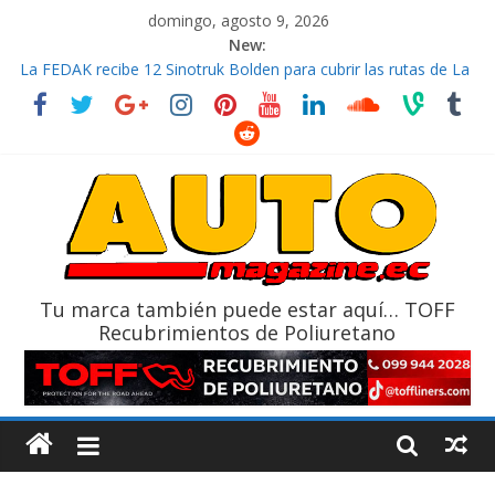
domingo, agosto 9, 2026
New:
La FEDAK recibe 12 Sinotruk Bolden para cubrir las rutas de La
Vuelta
El costo de tener un vehículo gana protagonismo a la hora de
decidir
Mercado automotor ecuatoriano creció un 28% en julio de
2026
¿Qué puede pasar con tu vehículo si permanece varios días sin
usar?
La Vuelta al Ecuador 2026, edición 47ª, recorre 7 provincias en 8
días
Tu marca también puede estar aquí… TOFF
Recubrimientos de Poliuretano