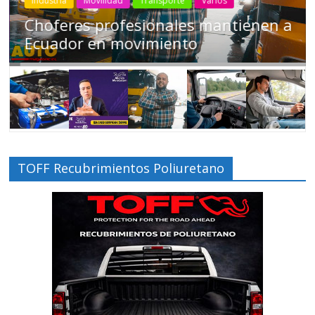
Industria
Movilidad
Transporte
Varios
Choferes profesionales mantienen a
Ecuador en movimiento
TOFF Recubrimientos Poliuretano