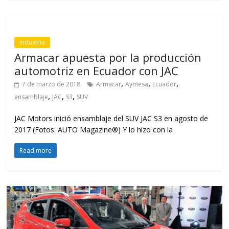
Industria
Armacar apuesta por la producción
automotriz en Ecuador con JAC
,
,
,
7 de marzo de 2018
Armacar
Aymesa
Ecuador
,
,
,
ensamblaje
JAC
S3
SUV
JAC Motors inició ensamblaje del SUV JAC S3 en agosto de
2017 (Fotos: AUTO Magazine®) Y lo hizo con la
Read more