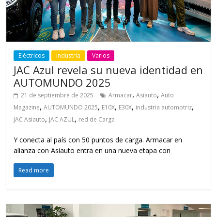
Eléctricos
Industria
Varios
JAC Azul revela su nueva identidad en
AUTOMUNDO 2025
,
,
21 de septiembre de 2025
Armacar
Asiauto
Auto
,
,
,
,
,
Magazine
AUTOMUNDO 2025
E10X
E30X
industria automotriz
,
,
JAC Asiauto
JAC AZUL
red de Carga
Y conecta al país con 50 puntos de carga. Armacar en
alianza con Asiauto entra en una nueva etapa con
Read more