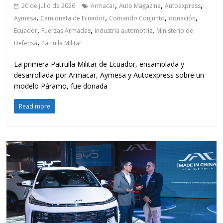
,
,
,
20 de julio de 2026
Armacar
Auto Magazine
Autoexpress
,
,
,
,
Aymesa
Camioneta de Ecuador
Comando Conjunto
donación
,
,
,
Ecuador
Fuerzas Armadas
industria automotriz
Ministerio de
,
Defensa
Patrulla Militar
La primera Patrulla Militar de Ecuador, ensamblada y
desarrollada por Armacar, Aymesa y Autoexpress sobre un
modelo Páramo, fue donada
Read more