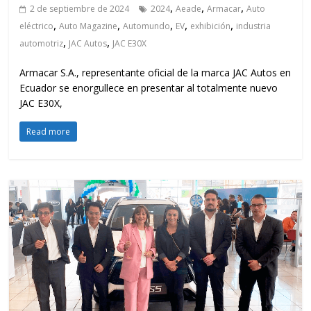
,
,
,
2 de septiembre de 2024
2024
Aeade
Armacar
Auto
,
,
,
,
,
eléctrico
Auto Magazine
Automundo
EV
exhibición
industria
,
,
automotriz
JAC Autos
JAC E30X
Armacar S.A., representante oficial de la marca JAC Autos en
Ecuador se enorgullece en presentar al totalmente nuevo
JAC E30X,
Read more