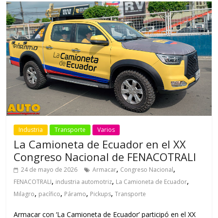
Industria
Transporte
Varios
La Camioneta de Ecuador en el XX
Congreso Nacional de FENACOTRALI
,
,
24 de mayo de 2026
Armacar
Congreso Nacional
,
,
,
FENACOTRALI
industria automotriz
La Camioneta de Ecuador
,
,
,
,
Milagro
pacífico
Páramo
Pickups
Transporte
Armacar con ‘La Camioneta de Ecuador’ participó en el XX