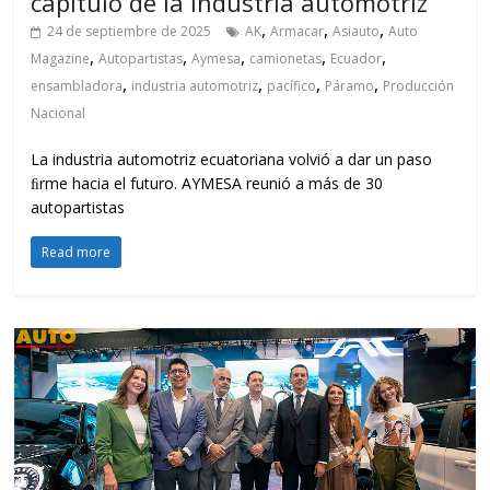
capítulo de la industria automotriz
,
,
,
24 de septiembre de 2025
AK
Armacar
Asiauto
Auto
,
,
,
,
,
Magazine
Autopartistas
Aymesa
camionetas
Ecuador
,
,
,
,
ensambladora
industria automotriz
pacífico
Páramo
Producción
Nacional
La industria automotriz ecuatoriana volvió a dar un paso
ﬁrme hacia el futuro. AYMESA reunió a más de 30
autopartistas
Read more