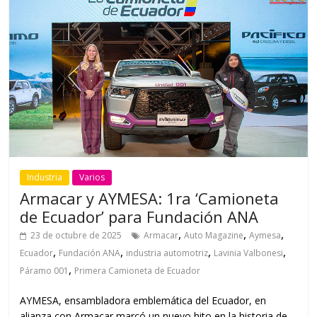
Industria
Varios
Armacar y AYMESA: 1ra ‘Camioneta
de Ecuador’ para Fundación ANA
,
,
,
23 de octubre de 2025
Armacar
Auto Magazine
Aymesa
,
,
,
,
Ecuador
Fundación ANA
industria automotriz
Lavinia Valbonesi
,
Páramo 001
Primera Camioneta de Ecuador
AYMESA, ensambladora emblemática del Ecuador, en
alianza con Armacar marcó un nuevo hito en la historia de