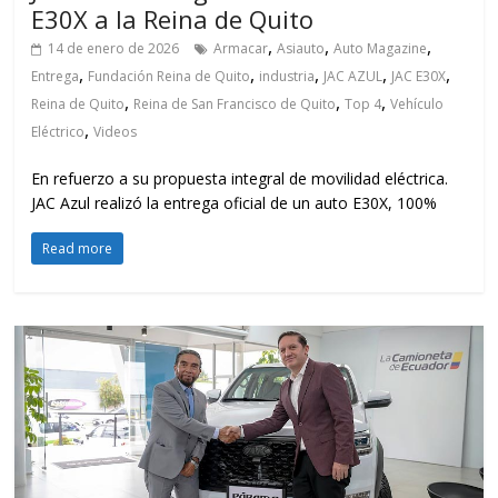
E30X a la Reina de Quito
,
,
,
14 de enero de 2026
Armacar
Asiauto
Auto Magazine
,
,
,
,
,
Entrega
Fundación Reina de Quito
industria
JAC AZUL
JAC E30X
,
,
,
Reina de Quito
Reina de San Francisco de Quito
Top 4
Vehículo
,
Eléctrico
Videos
En refuerzo a su propuesta integral de movilidad eléctrica.
JAC Azul realizó la entrega oficial de un auto E30X, 100%
Read more