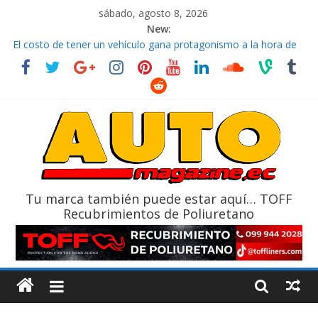
sábado, agosto 8, 2026
New:
El costo de tener un vehículo gana protagonismo a la hora de
decidir
Ultima película ‘Spider‑Man: Brand New Day’ pone en escena a
BMW
¿Qué puede pasar con tu vehículo si permanece varios días sin
usar?
La Vuelta al Ecuador 2026, edición 47ª, recorre 7 provincias en 8
días
La FEDAK recibe 12 Sinotruk Bolden para cubrir las rutas de La
Vuelta
Tu marca también puede estar aquí… TOFF
Recubrimientos de Poliuretano