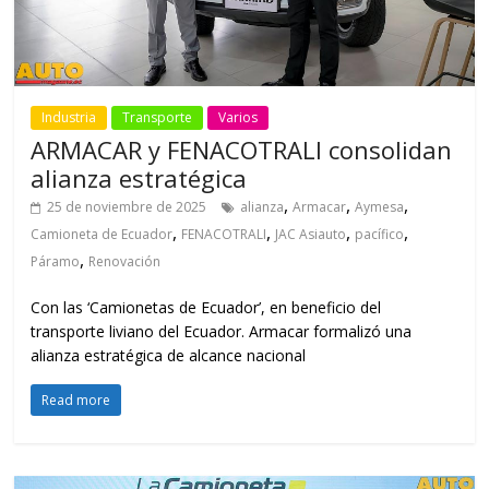
Industria
Transporte
Varios
ARMACAR y FENACOTRALI consolidan
alianza estratégica
,
,
,
25 de noviembre de 2025
alianza
Armacar
Aymesa
,
,
,
,
Camioneta de Ecuador
FENACOTRALI
JAC Asiauto
pacífico
,
Páramo
Renovación
Con las ‘Camionetas de Ecuador’, en beneficio del
transporte liviano del Ecuador. Armacar formalizó una
alianza estratégica de alcance nacional
Read more