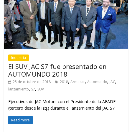
Industria
El SUV JAC S7 fue presentado en
AUTOMUNDO 2018
,
,
,
,
25 de octubre de 2018
2018
Armacar
Automundo
JAC
,
,
lanzamiento
S7
SUV
Ejecutivos de JAC Motors con el Presidente de la AEADE
(tercero desde la izq.) durante el lanzamiento del JAC S7
Read more