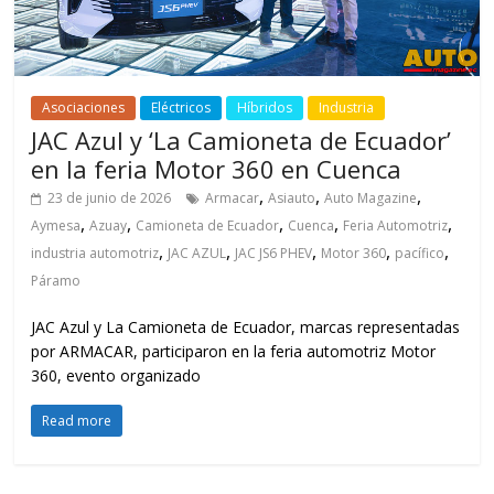
Asociaciones
Eléctricos
Híbridos
Industria
JAC Azul y ‘La Camioneta de Ecuador’
en la feria Motor 360 en Cuenca
,
,
,
23 de junio de 2026
Armacar
Asiauto
Auto Magazine
,
,
,
,
,
Aymesa
Azuay
Camioneta de Ecuador
Cuenca
Feria Automotriz
,
,
,
,
,
industria automotriz
JAC AZUL
JAC JS6 PHEV
Motor 360
pacífico
Páramo
JAC Azul y La Camioneta de Ecuador, marcas representadas
por ARMACAR, participaron en la feria automotriz Motor
360, evento organizado
Read more