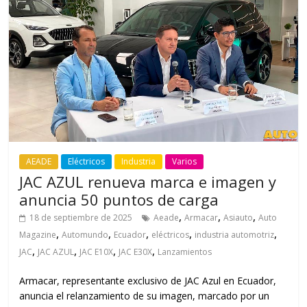
AEADE
Eléctricos
Industria
Varios
JAC AZUL renueva marca e imagen y
anuncia 50 puntos de carga
,
,
,
18 de septiembre de 2025
Aeade
Armacar
Asiauto
Auto
,
,
,
,
,
Magazine
Automundo
Ecuador
eléctricos
industria automotriz
,
,
,
,
JAC
JAC AZUL
JAC E10X
JAC E30X
Lanzamientos
Armacar, representante exclusivo de JAC Azul en Ecuador,
anuncia el relanzamiento de su imagen, marcado por un