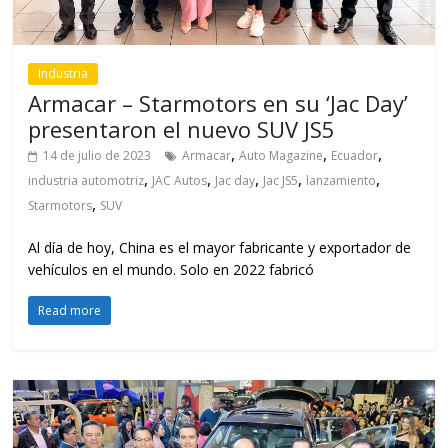
Industria
Armacar – Starmotors en su ‘Jac Day’
presentaron el nuevo SUV JS5
,
,
,
14 de julio de 2023
Armacar
Auto Magazine
Ecuador
,
,
,
,
,
industria automotriz
JAC Autos
Jac day
Jac JS5
lanzamiento
,
Starmotors
SUV
Al día de hoy, China es el mayor fabricante y exportador de
vehículos en el mundo. Solo en 2022 fabricó
Read more