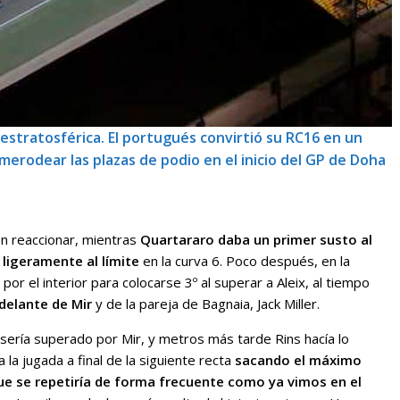
 estratosférica. El portugués convirtió su RC16 en un
merodear las plazas de podio en el inicio del GP de Doha
en reaccionar, mientras
Quartararo daba un primer susto al
ligeramente al límite
en la curva 6. Poco después, en la
or el interior para colocarse 3º al superar a Aleix, al tiempo
delante de Mir
y de la pareja de Bagnaia, Jack Miller.
sería superado por Mir, y metros más tarde Rins hacía lo
 la jugada a final de la siguiente recta
sacando el máximo
ue se repetiría de forma frecuente como ya vimos en el