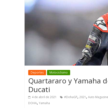
GM reafirma su
¿Qué puede
compromiso con movilidad
vehículo si
más segura y conectada
varios días
Deportes
Motociclismo
Quartararo y Yamaha do
Ducati
,
,
4 de abril de 2021
#DohaGP
2021
Auto Magazin
,
DOHA
Yamaha