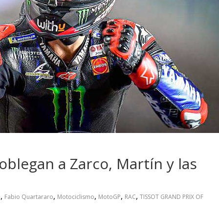
 pasar con tu
Campaña busca cambiar
 permanece
destino de los motociclis
 sin usar?
en la región
blegan a Zarco, Martín y las
,
,
,
,
,
e
Fabio Quartararo
Motociclismo
MotoGP
RAC
TISSOT GRAND PRIX OF