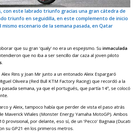
, con este labrado triunfo gracias una gran cátedra de
do triunfo en seguidilla, en este complemento de inicio
el mismo escenario de la semana pasada, en Qatar
orar que su gran ‘qualy’ no era un espejismo. Su
inmaculada
tendieron que no iba a ser sencillo dar caza al joven piloto
s
.
 Alex Rins y Joan Mir junto a un entonado Aleix Espargaró
Miguel Oliveira (Red Bull KTM Factory Racing) que recordó a la
la pasada semana, ya que el portugués, que partía 14º, se colocó
nte.
arco y Aleix, tampoco había que perder de vista el paso atrás
a de Maverick Viñales (Monster Energy Yamaha MotoGP). Ambos
0 provisional, por delante, eso sí, de un ‘Pecco’ Bagnaia (Ducati
con su GP21 en los primeros metros.