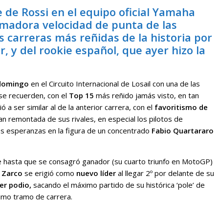
e de Rossi en el equipo oficial Yamaha
umadora velocidad de punta de las
s carreras más reñidas de la historia por
r, y del rookie español, que ayer hizo la
 domingo
en el Circuito Internacional de Losail con una de las
se recuerden, con el
Top 15
más reñido jamás visto, en tan
ió a ser similar al de la anterior carrera, con el
favoritismo de
n remontada de sus rivales, en especial los pilotos de
s esperanzas en la figura de un concentrado
Fabio Quartararo
e hasta que se consagró ganador (su cuarto triunfo en MotoGP)
 Zarco
se erigió como
nuevo líder
al llegar 2º por delante de su
er podio,
sacando el máximo partido de su histórica ‘pole’ de
timo tramo de carrera.