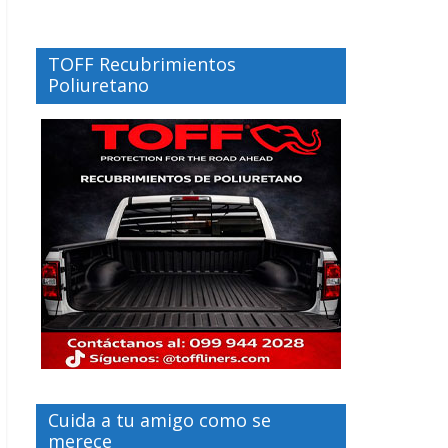
TOFF Recubrimientos
Poliuretano
Cuida a tu amigo como se
merece