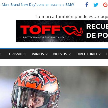
ider‑Man: Brand New Day’ pone en escena a BMW
 tu vehículo si permanece varios días sin usar?
2026, edición 47ª, recorre 7 provincias en 8 días
Tu marca también puede estar aqu
notruk Bolden para cubrir las rutas de La Vuelta
vehículo gana protagonismo a la hora de decidir
TURISMO
VARIOS
NUEVOS
DIRECTORIO
AEADE
Industria
Motociclismo
M
smo
Varios
Movilidad