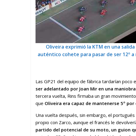
Oliveira exprimió la KTM en una salida
auténtico cohete para pasar de ser 12º a 
Las GP21 del equipo de fábrica tardarían poco 
ser adelantado por Joan Mir en una maniobra 
tercera vuelta, Rins firmaba un gran movimiento p
que
Oliveira era capaz de mantenerse 5º por 
Una vuelta después, sin embargo, el portugués 
propio con Zarco, aunque el francés le devolvería
partido del potencial de su moto, un guion q