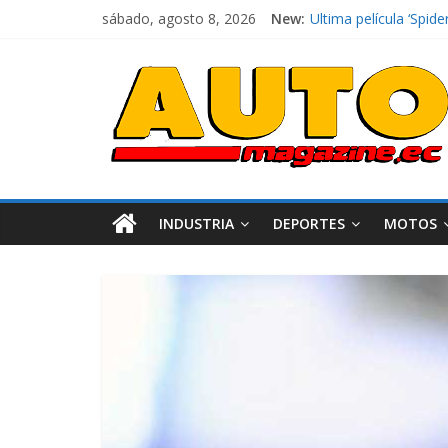
sábado, agosto 8, 2026
New:
Ultima película ‘Sp
¿Qué puede pasar con
La Vuelta al Ecuador 
La FEDAK recibe 12 Si
El costo de tener un 
INDUSTRIA
DEPORTES
MOTOS
Industria
Movilidad
Varios
Movilidad
Turi