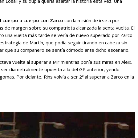
en Losail y su dupla quería asaltar la historia esta vez. Una
el cuerpo a cuerpo con Zarco
con la misión de irse a por
as de margen sobre su compatriota alcanzada la sexta vuelta. El
pero una vuelta más tarde se vería de nuevo superado por Zarco
 estrategia de Martín, que podía seguir tirando en cabeza sin
ar que su compañero se sentía cómodo ante dicho escenario.
ctava vuelta al superar a Mir mientras ponía sus miras en Aleix.
al ser diametralmente opuesta a la del GP anterior, yendo
mas. Por delante, Rins volvía a ser 2º al superar a Zarco en la