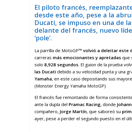
El piloto francés, reemplazant
desde este año, pese a la abr
Ducati, se impuso en una de la
delante del francés, nuevo líde
‘pole’.
La parrilla de MotoGP™
volvió a deleitar este
carreras
más emocionantes y apretadas
que 
solo
8,928 segundos
. El guion de la prueba volv
las Ducati
debido a su velocidad punta y una gra
Yamaha
, en este caso depositando sus mayore
(Monster Energy Yamaha MotoGP)
El francés fue remontando de forma consistent
ante la dupla del
Pramac Racing
, donde
Johann
compañero,
Jorge Martín
, que saboreó su
prim
ayer, pese a perder el segundo puesto en el úl