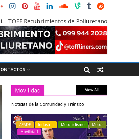
í… TOFF Recubrimientos de Poliuretano
CONTACTOS
Movilidad
View All
Noticias de la Comunidad y Tránsito
otos
Industria
Movilidad
Transporte
Industria
Varios
Varios