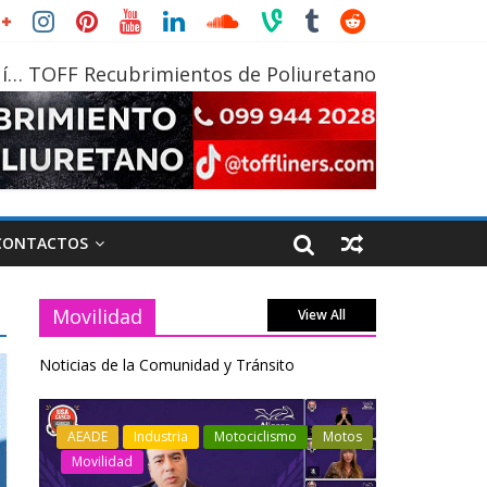
í… TOFF Recubrimientos de Poliuretano
CONTACTOS
Movilidad
View All
Noticias de la Comunidad y Tránsito
otos
Industria
Movilidad
Transporte
Industria
Varios
Varios