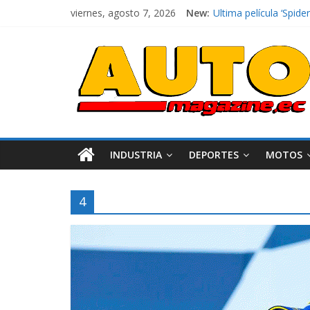
viernes, agosto 7, 2026
New:
Ultima película ‘Spi
¿Qué puede pasar con 
La Vuelta al Ecuador 2
La FEDAK recibe 12 Si
El costo de tener un 
INDUSTRIA
DEPORTES
MOTOS
4
Industria
Movilidad
Varios
Movilidad
Turi