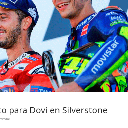
 pasar con tu
Campaña busca cambiar
 permanece
destino de los motociclis
 sin usar?
en la región
to para Dovi en Silverstone
erstone