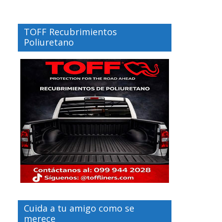
TOFF Recubrimientos
Poliuretano
Cuida a tu amigo como se
merece