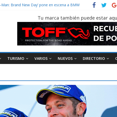
der‑Man: Brand New Day’ pone en escena a BMW
tu vehículo si permanece varios días sin usar?
026, edición 47ª, recorre 7 provincias en 8 días
Tu marca también puede estar aqu
notruk Bolden para cubrir las rutas de La Vuelta
vehículo gana protagonismo a la hora de decidir
TURISMO
VARIOS
NUEVOS
DIRECTORIO
AEADE
Industria
Motociclismo
M
smo
Varios
Movilidad