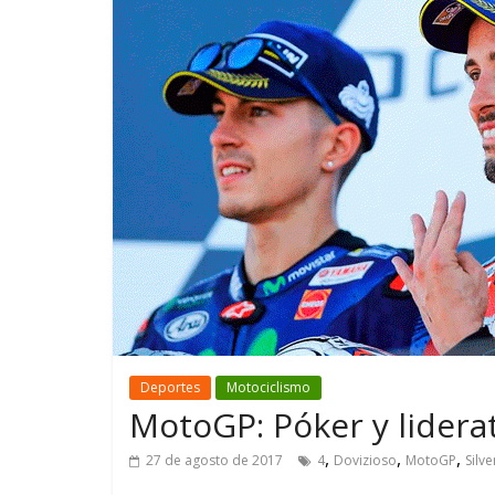
GM reafirma su
¿Qué puede
compromiso con movilidad
vehículo si
más segura y conectada
varios días
Deportes
Motociclismo
MotoGP: Póker y lidera
,
,
,
27 de agosto de 2017
4
Dovizioso
MotoGP
Silv