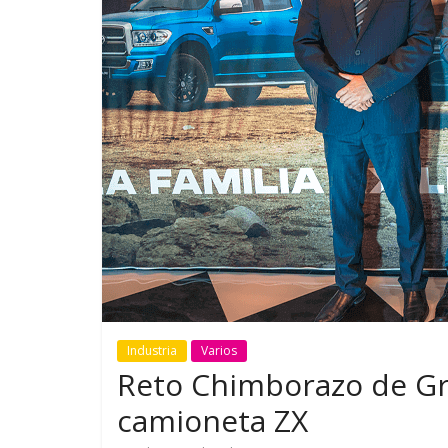
GM reafirma su
¿Qué puede
compromiso con movilidad
vehículo si
más segura y conectada
varios días
Industria
Varios
Reto Chimborazo de G
camioneta ZX