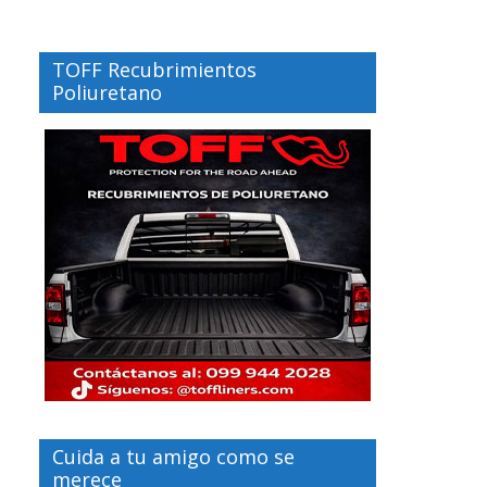
TOFF Recubrimientos
Poliuretano
Cuida a tu amigo como se
merece