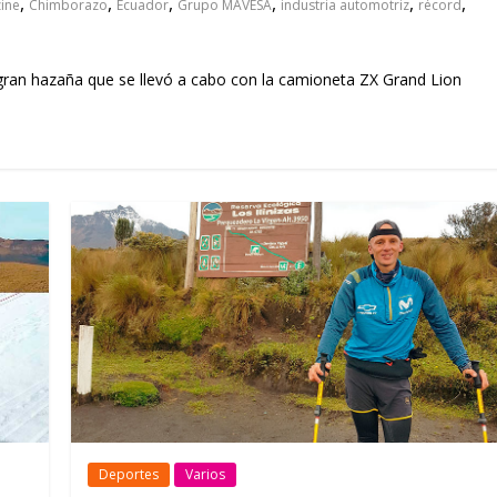
,
,
,
,
,
,
ine
Chimborazo
Ecuador
Grupo MAVESA
industria automotriz
récord
ran hazaña que se llevó a cabo con la camioneta ZX Grand Lion
Deportes
Varios