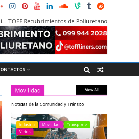
í… TOFF Recubrimientos de Poliuretano
CONTACTOS
Movilidad
View All
Noticias de la Comunidad y Tránsito
otos
Industria
Movilidad
Transporte
Industria
Varios
Varios