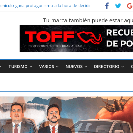
vehículo gana protagonismo a la hora de decidir
der‑Man: Brand New Day’ pone en escena a BMW
tu vehículo si permanece varios días sin usar?
Tu marca también puede estar aqu
026, edición 47ª, recorre 7 provincias en 8 días
notruk Bolden para cubrir las rutas de La Vuelta
TURISMO
VARIOS
NUEVOS
DIRECTORIO
AEADE
Industria
Motociclismo
M
smo
Varios
Movilidad