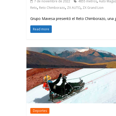
,
7 de noviembre de 2022
4855 metros
Auto Magaz
,
,
,
Reto
Reto Chimborazo
ZX AUTO
ZX Grand Lion
Grupo Mavesa presentó el Reto Chimborazo, una g
Read more
Deportes