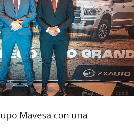
 pasar con tu
Campaña busca cambiar
 permanece
destino de los motociclis
 sin usar?
en la región
rupo Mavesa con una