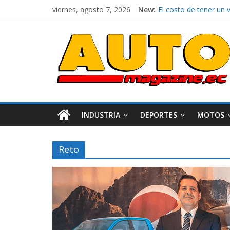
viernes, agosto 7, 2026
New:
El costo de tener un 
Ultima película ‘Spi
¿Qué puede pasar con 
La Vuelta al Ecuador 2
La FEDAK recibe 12 Si
INDUSTRIA
DEPORTES
MOTOS
Reto
Industria
Movilidad
Varios
Movilidad
Turi