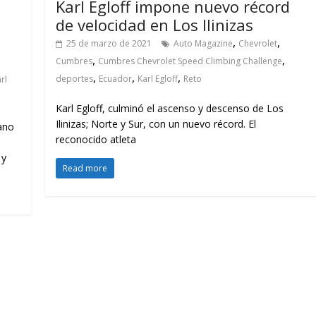
Karl Egloff impone nuevo récord
de velocidad en Los Ilinizas
,
,
25 de marzo de 2021
Auto Magazine
Chevrolet
,
,
Cumbres
Cumbres Chevrolet Speed Climbing Challenge
,
,
,
deportes
Ecuador
Karl Egloff
Reto
rl
Karl Egloff, culminó el ascenso y descenso de Los
Ilinizas; Norte y Sur, con un nuevo récord. El
iano
reconocido atleta
 y
Read more