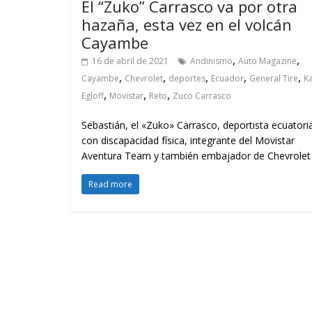
El “Zuko” Carrasco va por otra
hazaña, esta vez en el volcán
Cayambe
,
,
16 de abril de 2021
Andinismo
Auto Magazine
,
,
,
,
,
Cayambe
Chevrolet
deportes
Ecuador
General Tire
Ka
,
,
,
Egloff
Movistar
Reto
Zuco Carrasco
Sebastián, el «Zuko» Carrasco, deportista ecuator
con discapacidad física, integrante del Movistar
Aventura Team y también embajador de Chevrolet
Read more