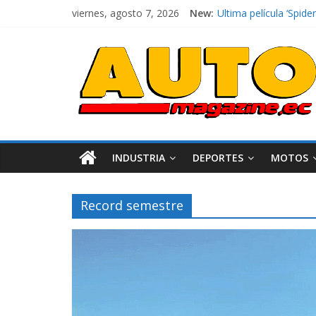
viernes, agosto 7, 2026
New:
El costo de tener un 
Ultima película ‘Spi
¿Qué puede pasar con 
La Vuelta al Ecuador 2
La FEDAK recibe 12 Si
INDUSTRIA
DEPORTES
MOTOS
Record semestre
Industria
Movilidad
Varios
Movilidad
Turi