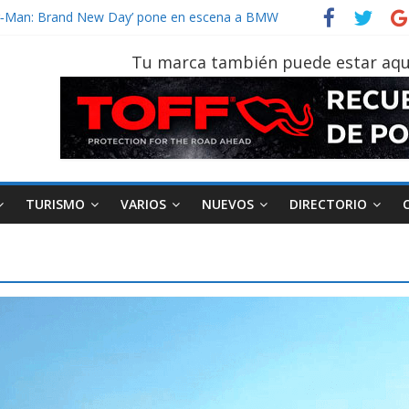
vehículo gana protagonismo a la hora de decidir
der‑Man: Brand New Day’ pone en escena a BMW
tu vehículo si permanece varios días sin usar?
Tu marca también puede estar aqu
026, edición 47ª, recorre 7 provincias en 8 días
notruk Bolden para cubrir las rutas de La Vuelta
TURISMO
VARIOS
NUEVOS
DIRECTORIO
AEADE
Industria
Motociclismo
M
smo
Varios
Movilidad