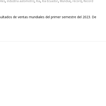
,
,
,
,
,
,
iles
industria automotriz
Kia
Kia Ecuador
Mundial
récord
Record
sultados de ventas mundiales del primer semestre del 2023. De