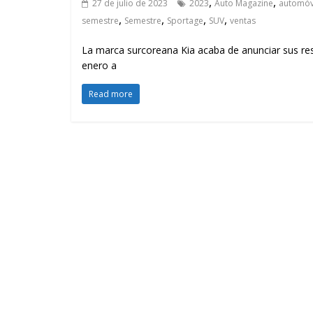
,
,
27 de julio de 2023
2023
Auto Magazine
automóv
,
,
,
,
semestre
Semestre
Sportage
SUV
ventas
La marca surcoreana Kia acaba de anunciar sus re
enero a
Read more