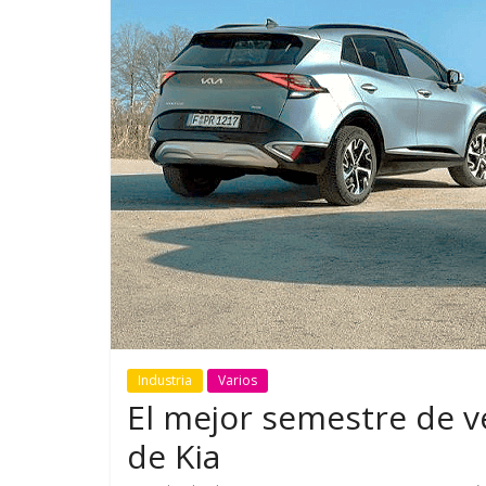
GM reafirma su
¿Qué puede
compromiso con movilidad
vehículo si
más segura y conectada
varios días
Industria
Varios
El mejor semestre de v
de Kia