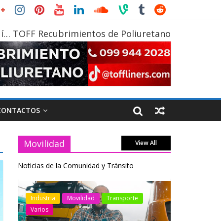
í… TOFF Recubrimientos de Poliuretano
CONTACTOS
Movilidad
View All
Noticias de la Comunidad y Tránsito
otos
Industria
Movilidad
Transporte
Industria
Varios
Varios