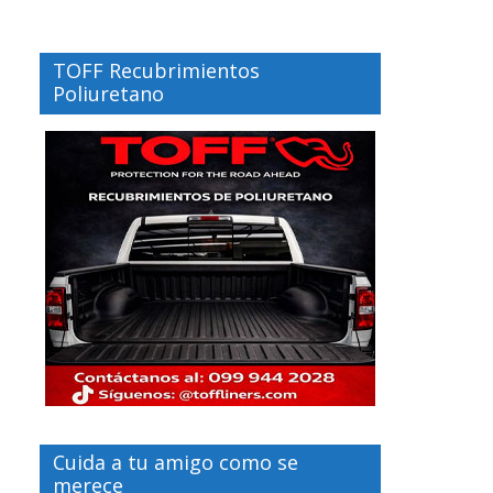
TOFF Recubrimientos
Poliuretano
Cuida a tu amigo como se
merece