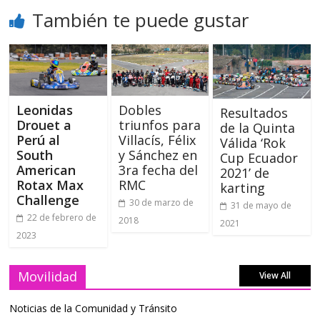
También te puede gustar
Leonidas
Dobles
Resultados
Drouet a
triunfos para
de la Quinta
Perú al
Villacís, Félix
Válida ‘Rok
South
y Sánchez en
Cup Ecuador
American
3ra fecha del
2021’ de
Rotax Max
RMC
karting
Challenge
30 de marzo de
31 de mayo de
22 de febrero de
2018
2021
2023
Movilidad
View All
Noticias de la Comunidad y Tránsito