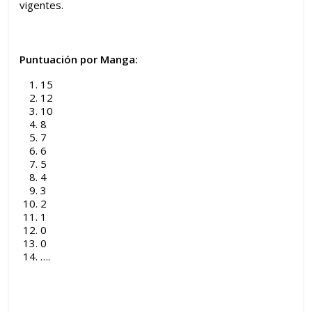
vigentes.
Puntuación por Manga:
15
12
10
8
7
6
5
4
3
2
1
0
0
….