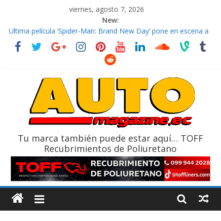
viernes, agosto 7, 2026
New:
El costo de tener un vehículo gana protagonismo a la hora de
decidir
Ultima película ‘Spider‑Man: Brand New Day’ pone en escena a
BMW
¿Qué puede pasar con tu vehículo si permanece varios días sin
usar?
La Vuelta al Ecuador 2026, edición 47ª, recorre 7 provincias en 8
días
La FEDAK recibe 12 Sinotruk Bolden para cubrir las rutas de La
Vuelta
Tu marca también puede estar aquí… TOFF
Recubrimientos de Poliuretano