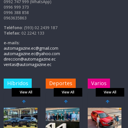
0992 747 999 (WhatsApp)
0996 999 373
0996 388 858
0963635863
Teléfono
: (593) 02 2439 187
Telefax:
02 2242 133
e-mails:
automagazine.ec@gmail.com
automagazine.ec@yahoo.com
direccion@automagazine.ec
ventas@automagazine.ec
Híbridos
Deportes
Varios
View All
View All
View All