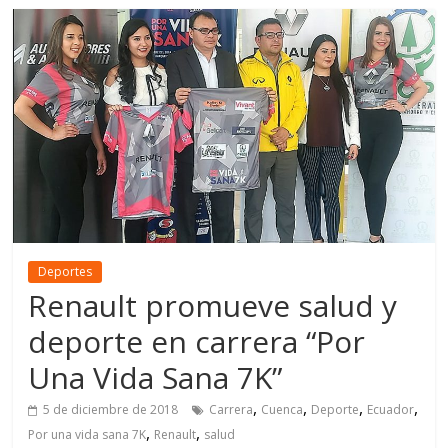
Deportes
Renault promueve salud y
deporte en carrera “Por
Una Vida Sana 7K”
,
,
,
,
5 de diciembre de 2018
Carrera
Cuenca
Deporte
Ecuador
,
,
Por una vida sana 7K
Renault
salud