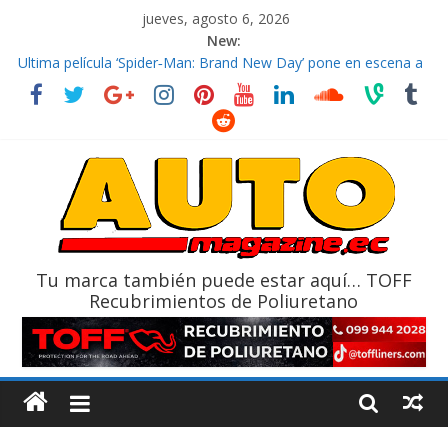
jueves, agosto 6, 2026
New:
El costo de tener un vehículo gana protagonismo a la hora de
decidir
Ultima película ‘Spider‑Man: Brand New Day’ pone en escena a
BMW
¿Qué puede pasar con tu vehículo si permanece varios días sin
usar?
La Vuelta al Ecuador 2026, edición 47ª, recorre 7 provincias en 8
días
La FEDAK recibe 12 Sinotruk Bolden para cubrir las rutas de La
Vuelta
Tu marca también puede estar aquí… TOFF
Recubrimientos de Poliuretano