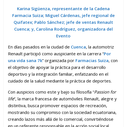
Karina Sigüenza, representante de la Cadena
Farmacia Suiza; Miguel Cárdenas, jefe regional de
Quifatex; Pablo Sánchez; jefe de ventas Renault
Cuenca; y, Carolina Rodríguez, organizadora del
Evento
En días pasados en la ciudad de
Cuenca
, la automotriz
Renault participó como auspiciante en la carrera “
Por
una vida sana 7k
” organizada por
Farmacias Suiza
, con
el objetivo de apoyar la práctica para el desarrollo
deportivo y la integración familiar, enfatizando en el
cuidado de la salud mediante la práctica de deportes.
Con auspicios como este y bajo su filosofía “
Passion for
life
”, la marca francesa de automóviles Renault, alegre y
distintiva, busca promover espacios de recreación,
mostrando su compromiso con la sociedad ecuatoriana,
creando lazos más allá de lo comercial, convirtiéndose
en un referente responsable en la acción social local.