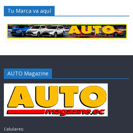
Tu Marca va aquí
AUTO Magazine
Celulares: