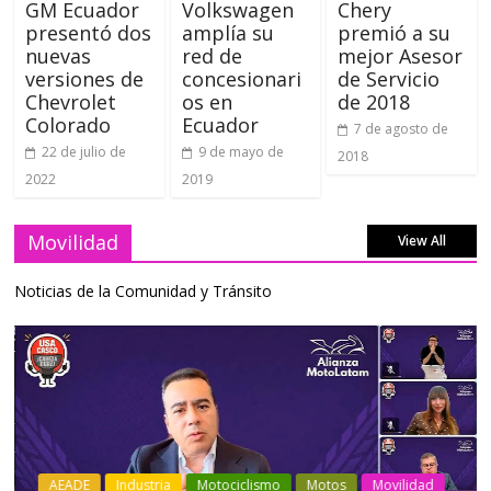
GM Ecuador
Volkswagen
Chery
presentó dos
amplía su
premió a su
nuevas
red de
mejor Asesor
versiones de
concesionari
de Servicio
Chevrolet
os en
de 2018
Colorado
Ecuador
7 de agosto de
22 de julio de
9 de mayo de
2018
2022
2019
Movilidad
View All
Noticias de la Comunidad y Tránsito
Industria
Movilidad
Transporte
Varios