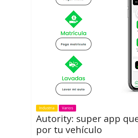
GM reafirma su
¿Qué puede
compromiso con movilidad
vehículo si
más segura y conectada
varios días
Industria
Varios
Autority: super app que
por tu vehículo