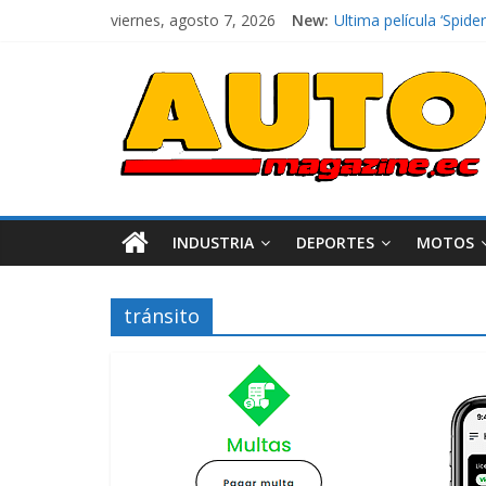
viernes, agosto 7, 2026
New:
El costo de tener un 
Ultima película ‘Spi
¿Qué puede pasar con 
La Vuelta al Ecuador 2
La FEDAK recibe 12 Si
INDUSTRIA
DEPORTES
MOTOS
tránsito
Industria
Movilidad
Varios
Movilidad
Turi