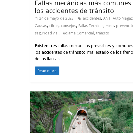
Fallas mecánicas más comunes
los accidentes de tránsito
,
,
24 de mayo de 2023
accidentes
ANT
Auto Magaz
,
,
,
,
,
Causas
cifras
consejos
Fallas Técnicas
Hino
prevenci
,
,
seguridad vial
Teojama Comercial
tránsito
Existen tres fallas mecánicas previsibles y comune
los accidentes de tránsito: mal estado de los freno
de las llantas
Read more