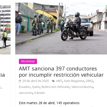
Movilidad
AMT sanciona 397 conductores
ia
por incumplir restricción vehicular
,
,
,
29 de abril de 2020
AMT
Auto Magazine
DMQ
,
,
,
,
,
Ecuador
Quito
Restricción Vehicular
Salvoconductos
r
,
sanciones
tránsito
Este martes 28 de abril, 145 operativos