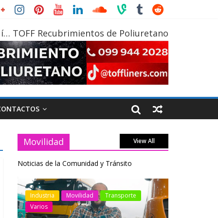
í… TOFF Recubrimientos de Poliuretano
CONTACTOS
Movilidad
View All
Noticias de la Comunidad y Tránsito
otos
Industria
Movilidad
Transporte
Industria
Varios
Varios