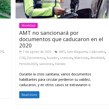
Movilidad
AMT no sancionará por
documentos que caducaron en el
2020
,
,
,
,
 30
7 de agosto de 2020
AMT
Auto Magazine
Caducados
,
,
,
,
,
,
COE
Documentos
Ecuador
Licencias
Matrículas
Movilidad
,
,
Periodo2020
sanciones
tránsito
Durante la crisis sanitaria, varios documentos
habilitantes para circular perdieron su validez,
caducaron, y en otros casos se extraviaron o
Read more