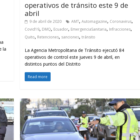
operativos de tránsito este 9 de
abril
,
,
,
9 de abril de 2020
AMT
Automagazine
Coronavirus
,
,
,
,
,
Covid19
DMQ
Ecuador
EmergenciaSanitaria
Infracciones
,
,
,
Quito
Retenciones
sanciones
tránsito
na
e la
La Agencia Metropolitana de Tránsito ejecutó 84
operativos de control este jueves 9 de abril, en
distintos puntos del Distrito
Read more