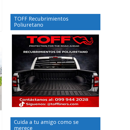
TOFF Recubrimientos
Poliuretano
Cuida a tu amigo como se
merece