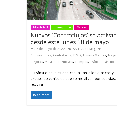
Movilidad
Transporte
Varios
Nuevos ‘Contraflujos’ se activan
desde este lunes 30 de mayo
,
,
28 de mayo de 2022
AMT
Auto Magazine
,
,
,
,
Congestiones
Contraflujos
DMQ
Lunes a Viernes
Mayo
,
,
,
,
,
mejoras
Movilidad
Nuevos
Tiempos
Tráfico
tránsito
El tránsito de la ciudad capital, ante los atascos y
exceso de vehículos que se movilizan por sus vías,
recibirá
Read more