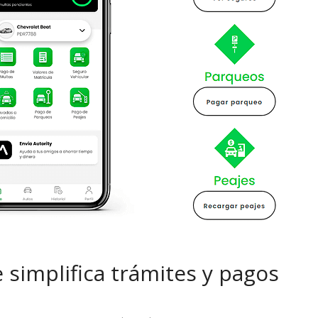
 pasar con tu
Campaña busca cambiar
 permanece
destino de los motociclis
 sin usar?
en la región
 simplifica trámites y pagos