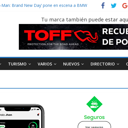
vehículo gana protagonismo a la hora de decidir
der‑Man: Brand New Day’ pone en escena a BMW
tu vehículo si permanece varios días sin usar?
Tu marca también puede estar aqu
026, edición 47ª, recorre 7 provincias en 8 días
notruk Bolden para cubrir las rutas de La Vuelta
TURISMO
VARIOS
NUEVOS
DIRECTORIO
AEADE
Industria
Motociclismo
M
smo
Varios
Movilidad