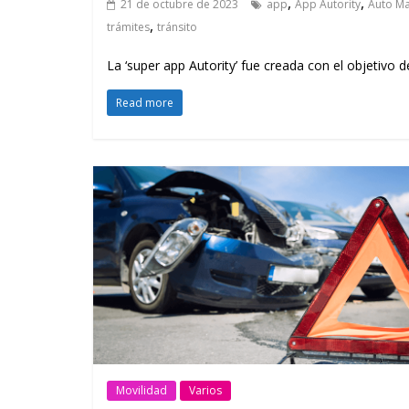
,
,
21 de octubre de 2023
app
App Autority
Auto M
,
trámites
tránsito
La ‘super app Autority’ fue creada con el objetivo d
Read more
Movilidad
Varios