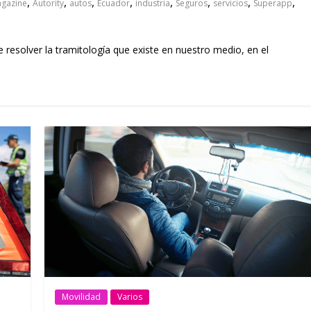
,
,
,
,
,
,
,
,
agazine
Autority
autos
Ecuador
industria
Seguros
servicios
Superapp
e resolver la tramitología que existe en nuestro medio, en el
Movilidad
Varios