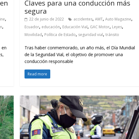
 en
Claves para una conducción más
segura
,
,
,
,
ine
22 de junio de 2022
accidentes
AMT
Auto Magazine
,
,
,
,
,
,
ón
Ecuador
educación
Educación Vial
GAC Motor
Leyes
,
,
,
Movilidad
Política de Estado
seguridad vial
tránsito
s en
Tras haber conmemorado, un año más, el Día Mundial
s,
de la Seguridad Vial, el objetivo de promover una
conducción responsable
Read more