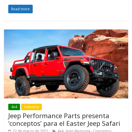
Read more
4x4
Industria
Jeep Performance Parts presenta
‘conceptos’ para el Easter Jeep Safari
,
,
,
22 de marzo de 2021
4x4
Auto Magazine
Conceptos