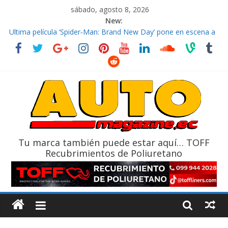
sábado, agosto 8, 2026
New:
El costo de tener un vehículo gana protagonismo a la hora de
decidir
Ultima película ‘Spider‑Man: Brand New Day’ pone en escena a
BMW
¿Qué puede pasar con tu vehículo si permanece varios días sin
usar?
La Vuelta al Ecuador 2026, edición 47ª, recorre 7 provincias en 8
días
La FEDAK recibe 12 Sinotruk Bolden para cubrir las rutas de La
Vuelta
Tu marca también puede estar aquí… TOFF
Recubrimientos de Poliuretano