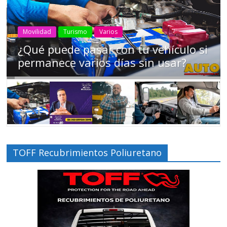
AEADE
Industria
Motociclismo
Motos
Movilidad
Campaña busca cambiar destino de
los motociclistas en la región
TOFF Recubrimientos Poliuretano