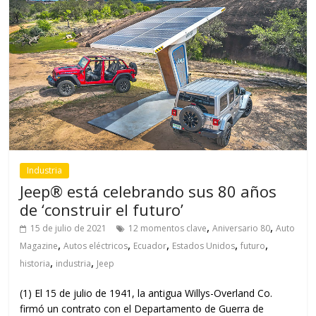
Industria
Jeep® está celebrando sus 80 años
de ‘construir el futuro’
,
,
15 de julio de 2021
12 momentos clave
Aniversario 80
Auto
,
,
,
,
,
Magazine
Autos eléctricos
Ecuador
Estados Unidos
futuro
,
,
historia
industria
Jeep
(1) El 15 de julio de 1941, la antigua Willys-Overland Co.
firmó un contrato con el Departamento de Guerra de