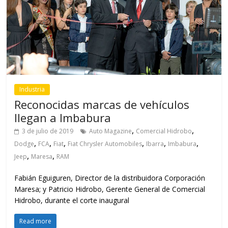
Industria
Reconocidas marcas de vehículos
llegan a Imbabura
,
,
3 de julio de 2019
Auto Magazine
Comercial Hidrobo
,
,
,
,
,
,
Dodge
FCA
Fiat
Fiat Chrysler Automobiles
Ibarra
Imbabura
,
,
Jeep
Maresa
RAM
Fabián Eguiguren, Director de la distribuidora Corporación
Maresa; y Patricio Hidrobo, Gerente General de Comercial
Hidrobo, durante el corte inaugural
Read more