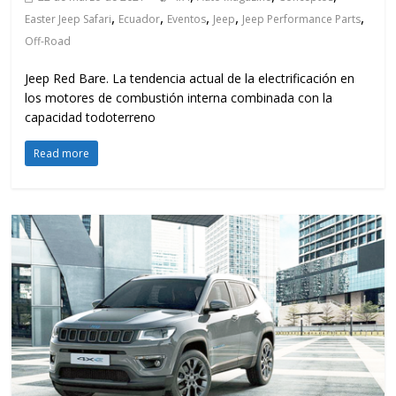
,
,
,
,
,
Easter Jeep Safari
Ecuador
Eventos
Jeep
Jeep Performance Parts
Off-Road
Jeep Red Bare. La tendencia actual de la electrificación en
los motores de combustión interna combinada con la
capacidad todoterreno
Read more