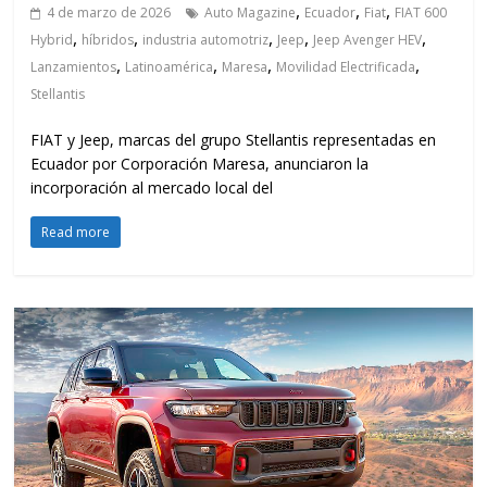
,
,
,
4 de marzo de 2026
Auto Magazine
Ecuador
Fiat
FIAT 600
,
,
,
,
,
Hybrid
híbridos
industria automotriz
Jeep
Jeep Avenger HEV
,
,
,
,
Lanzamientos
Latinoamérica
Maresa
Movilidad Electrificada
Stellantis
FIAT y Jeep, marcas del grupo Stellantis representadas en
Ecuador por Corporación Maresa, anunciaron la
incorporación al mercado local del
Read more