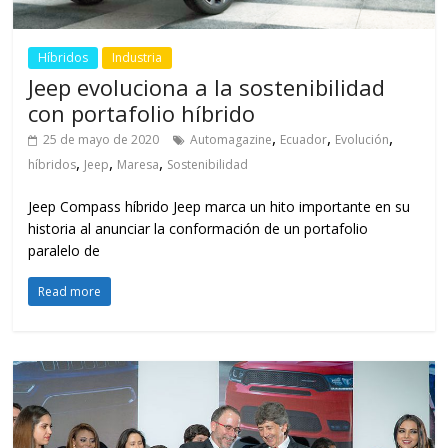
Híbridos
Industria
Jeep evoluciona a la sostenibilidad
con portafolio híbrido
,
,
,
25 de mayo de 2020
Automagazine
Ecuador
Evolución
,
,
,
híbridos
Jeep
Maresa
Sostenibilidad
Jeep Compass híbrido Jeep marca un hito importante en su
historia al anunciar la conformación de un portafolio
paralelo de
Read more