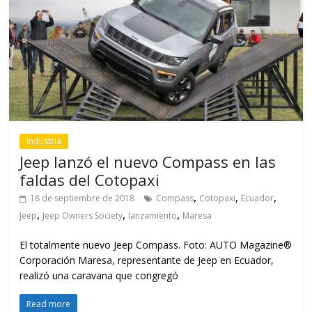
Industria
Jeep lanzó el nuevo Compass en las
faldas del Cotopaxi
,
,
,
18 de septiembre de 2018
Compass
Cotopaxi
Ecuador
,
,
,
Jeep
Jeep Owners Society
lanzamiento
Maresa
El totalmente nuevo Jeep Compass. Foto: AUTO Magazine®
Corporación Maresa, representante de Jeep en Ecuador,
realizó una caravana que congregó
Read more