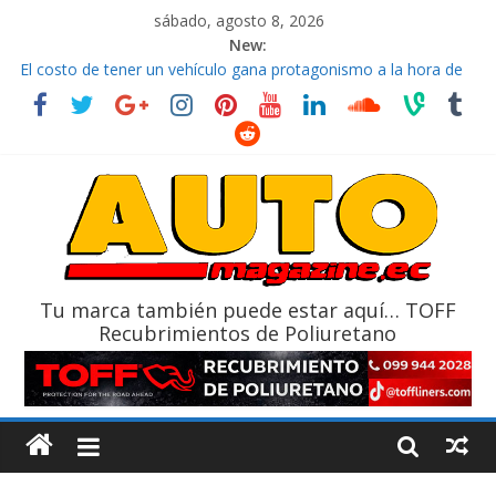
sábado, agosto 8, 2026
New:
El costo de tener un vehículo gana protagonismo a la hora de
decidir
Ultima película ‘Spider‑Man: Brand New Day’ pone en escena a
BMW
¿Qué puede pasar con tu vehículo si permanece varios días sin
usar?
La Vuelta al Ecuador 2026, edición 47ª, recorre 7 provincias en 8
días
La FEDAK recibe 12 Sinotruk Bolden para cubrir las rutas de La
Vuelta
Tu marca también puede estar aquí… TOFF
Recubrimientos de Poliuretano