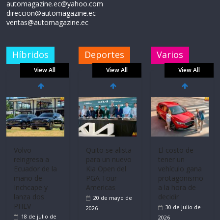
automagazine.ec@yahoo.com
direccion@automagazine.ec
ventas@automagazine.ec
Híbridos
Deportes
Varios
View All
View All
View All
Mercado
La FEDAK
Ultima película
automotor
recibe 12
‘Spider‑Man:
nacional cierra
Sinotruk
Brand New
su mejor 1er
Bolden para
Day’ pone en
semestre en la
cubrir las rutas
escena a
historia
de La Vuelta
BMW
11 de julio de
31 de julio de
29 de julio de
2026
2026
2026