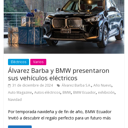
Eléctricos
Varios
Álvarez Barba y BMW presentaron
sus vehículos eléctricos
,
,
31 de diciembre de 2024
Álvarez Barba S.A.
Año Nuevo
,
,
,
,
,
Auto Magazine
Autos eléctricos
BMW
BMW Ecuador
exhibición
Navidad
Por temporada navideña y de fin de año, BMW Ecuador
‘invitó a descubrir el regalo perfecto para un futuro más