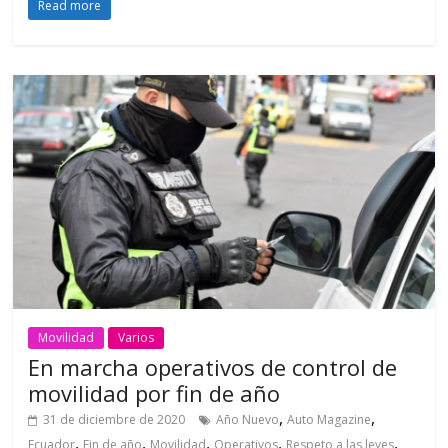
Read more
Movilidad
Varios
En marcha operativos de control de
movilidad por fin de año
,
,
31 de diciembre de 2020
Año Nuevo
Auto Magazine
,
,
,
,
,
Ecuador
Fin de año
Movilidad
Operativos
Respeto a las leyes