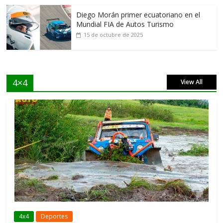
Diego Morán primer ecuatoriano en el
Mundial FIA de Autos Turismo
15 de octubre de 2025
4×4
View All
4x4
Deportes