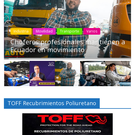
Industria
Movilidad
Transporte
Varios
Choferes profesionales mantienen a
Ecuador en movimiento
TOFF Recubrimientos Poliuretano