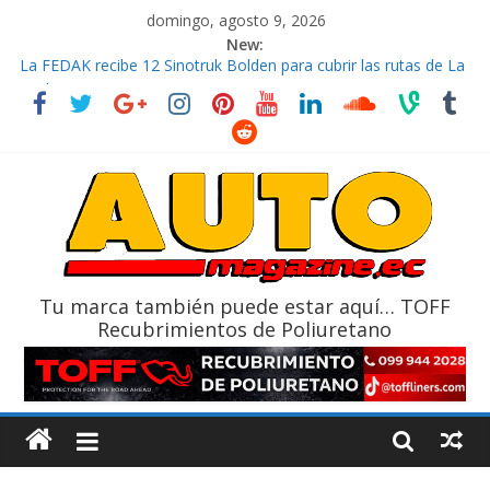
domingo, agosto 9, 2026
New:
La FEDAK recibe 12 Sinotruk Bolden para cubrir las rutas de La
Vuelta
El costo de tener un vehículo gana protagonismo a la hora de
decidir
Mercado automotor ecuatoriano creció un 28% en julio de
2026
¿Qué puede pasar con tu vehículo si permanece varios días sin
usar?
La Vuelta al Ecuador 2026, edición 47ª, recorre 7 provincias en 8
días
Tu marca también puede estar aquí… TOFF
Recubrimientos de Poliuretano