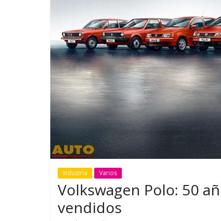
GM reafirma su
¿Qué puede
compromiso con movilidad
vehículo si
más segura y conectada
varios días
Industria
Varios
Volkswagen Polo: 50 año
vendidos