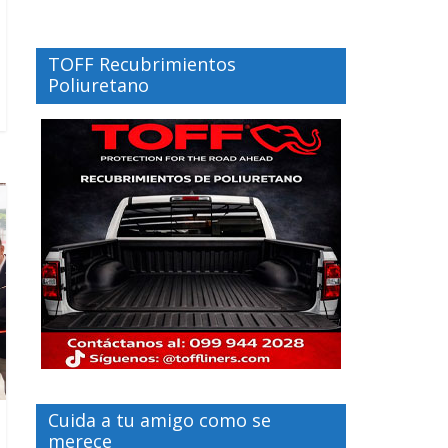
TOFF Recubrimientos
Poliuretano
Cuida a tu amigo como se
merece