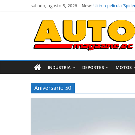
sábado, agosto 8, 2026
New:
El costo de tener un 
Ultima película ‘Sp
¿Qué puede pasar con
La Vuelta al Ecuador 
La FEDAK recibe 12 Si
INDUSTRIA
DEPORTES
MOTOS
Aniversario 50
Industria
Movilidad
Varios
Movilidad
Turi