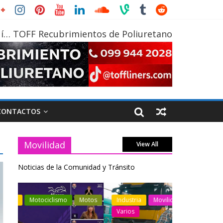
í… TOFF Recubrimientos de Poliuretano
CONTACTOS
Movilidad
View All
Noticias de la Comunidad y Tránsito
otos
Industria
Movilidad
Transporte
Industria
Varios
Varios