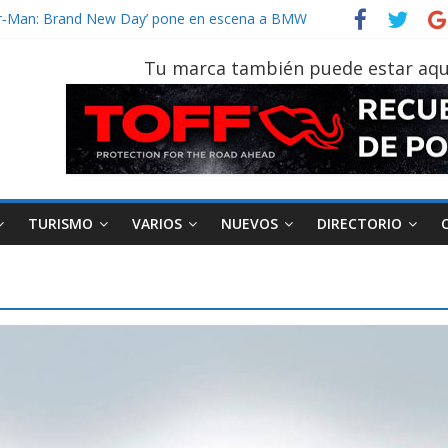
vehículo gana protagonismo a la hora de decidir
ider‑Man: Brand New Day’ pone en escena a BMW
 tu vehículo si permanece varios días sin usar?
Tu marca también puede estar aqu
2026, edición 47ª, recorre 7 provincias en 8 días
notruk Bolden para cubrir las rutas de La Vuelta
TURISMO
VARIOS
NUEVOS
DIRECTORIO
AEADE
Industria
Motociclismo
M
smo
Varios
Movilidad