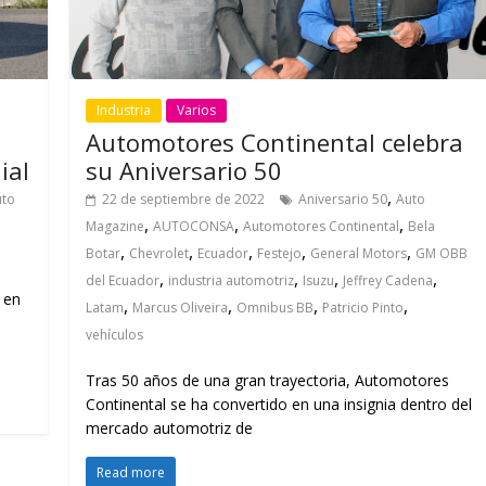
Industria
Varios
Automotores Continental celebra
ial
su Aniversario 50
,
uto
22 de septiembre de 2022
Aniversario 50
Auto
,
,
,
Magazine
AUTOCONSA
Automotores Continental
Bela
,
,
,
,
,
Botar
Chevrolet
Ecuador
Festejo
General Motors
GM OBB
,
,
,
,
del Ecuador
industria automotriz
Isuzu
Jeffrey Cadena
 en
,
,
,
,
Latam
Marcus Oliveira
Omnibus BB
Patricio Pinto
vehículos
Tras 50 años de una gran trayectoria, Automotores
Continental se ha convertido en una insignia dentro del
mercado automotriz de
Read more