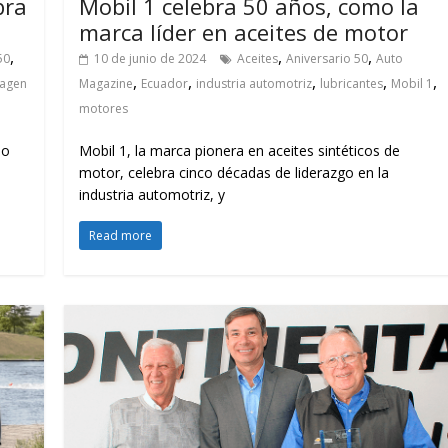
bra
Mobil 1 celebra 50 años, como la
marca líder en aceites de motor
,
,
,
50
10 de junio de 2024
Aceites
Aniversario 50
Auto
,
,
,
,
,
wagen
Magazine
Ecuador
industria automotriz
lubricantes
Mobil 1
motores
io
Mobil 1, la marca pionera en aceites sintéticos de
motor, celebra cinco décadas de liderazgo en la
industria automotriz, y
Read more