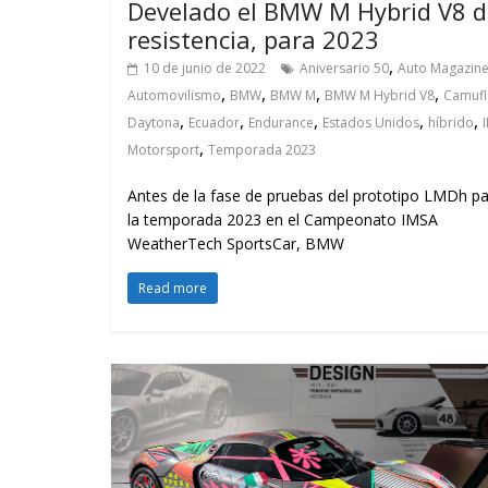
Develado el BMW M Hybrid V8 d
resistencia, para 2023
,
10 de junio de 2022
Aniversario 50
Auto Magazin
,
,
,
,
Automovilismo
BMW
BMW M
BMW M Hybrid V8
Camufl
,
,
,
,
,
Daytona
Ecuador
Endurance
Estados Unidos
híbrido
,
Motorsport
Temporada 2023
Antes de la fase de pruebas del prototipo LMDh p
la temporada 2023 en el Campeonato IMSA
WeatherTech SportsCar, BMW
Read more