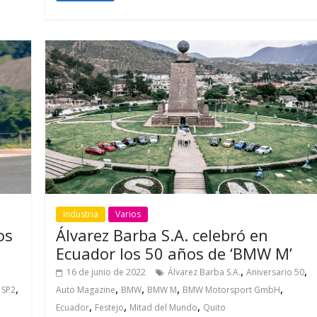
Industria
Varios
os
Álvarez Barba S.A. celebró en
Ecuador los 50 años de ‘BMW M’
,
,
16 de junio de 2022
Álvarez Barba S.A.
Aniversario 50
,
,
,
,
,
,
SP2
Auto Magazine
BMW
BMW M
BMW Motorsport GmbH
,
,
,
Ecuador
Festejo
Mitad del Mundo
Quito