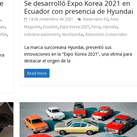
e
Se desarrolló Expo Korea 2021 en
Ecuador con presencia de Hyundai
,
,
e
14 de noviembre de 2021
Aniversario 50
Auto
,
,
,
,
,
,
aje
Magazine
Ecuador
Expo Korea 2021
Feria
Hyundai
,
,
,
IMSA
industria automotriz
Neohyundai
Relaciones Comerciales
La marca surcoreana Hyundai, presentó sus
innovaciones en la “Expo Korea 2021”, una vitrina para
ara
destacar el origen de la
Read more