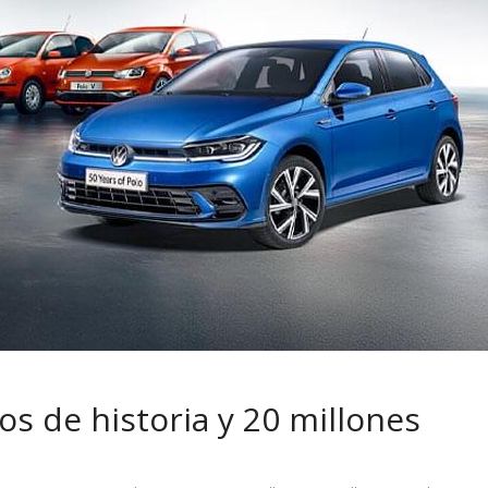
 pasar con tu
Campaña busca cambiar
 permanece
destino de los motociclis
 sin usar?
en la región
s de historia y 20 millones