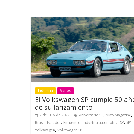
Industria
Varios
El Volkswagen SP cumple 50 añ
de su lanzamiento
,
,
7 de julio de 2022
Aniversario 50
Auto Magazine
,
,
,
,
,
Brasil
Ecuador
Encuentro
industria automotriz
SP
SP1
,
Volkswagen
Volkswagen SP