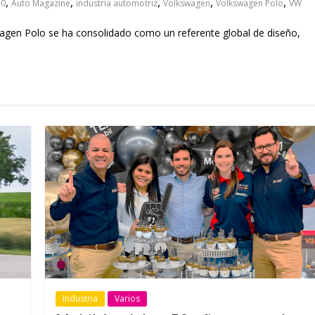
,
,
,
,
,
50
Auto Magazine
industria automotriz
Volkswagen
Volkswagen Polo
VW
agen Polo se ha consolidado como un referente global de diseño,
Industria
Varios