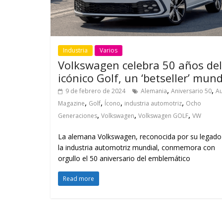
Industria
Varios
Volkswagen celebra 50 años del
icónico Golf, un ‘betseller’ mund
,
,
9 de febrero de 2024
Alemania
Aniversario 50
A
,
,
,
,
Magazine
Golf
Ícono
industria automotriz
Ocho
,
,
,
Generaciones
Volkswagen
Volkswagen GOLF
VW
La alemana Volkswagen, reconocida por su legado
la industria automotriz mundial, conmemora con
orgullo el 50 aniversario del emblemático
Read more