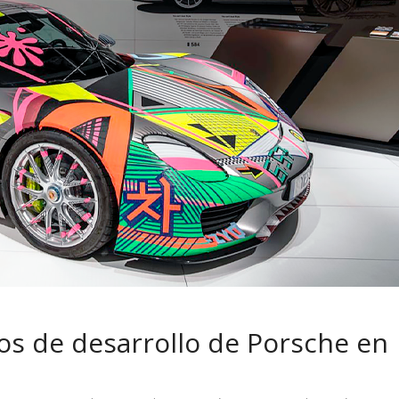
 pasar con tu
Campaña busca cambiar
 permanece
destino de los motociclis
 sin usar?
en la región
ños de desarrollo de Porsche en