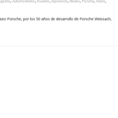
,
,
,
,
,
,
,
agazine
Automovilismo
Ecuador
Exposición
Museo
Porsche
Visión
seo Porsche, por los 50 años de desarrollo de Porsche Weissach,