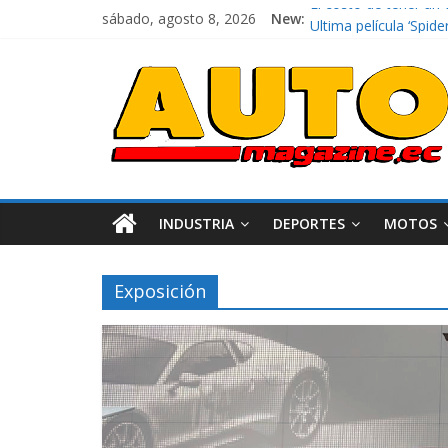
sábado, agosto 8, 2026
New:
El costo de tener un 
Ultima película ‘Sp
¿Qué puede pasar con
La Vuelta al Ecuador 
La FEDAK recibe 12 Si
INDUSTRIA
DEPORTES
MOTOS
Exposición
Industria
Movilidad
Varios
Movilidad
Turi