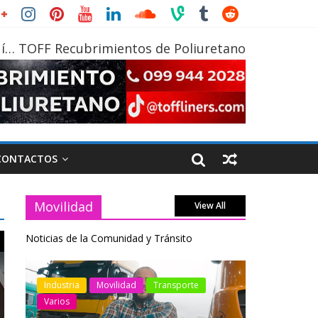
í… TOFF Recubrimientos de Poliuretano
CONTACTOS
Movilidad
View All
Noticias de la Comunidad y Tránsito
otos
Industria
Movilidad
Transporte
Industria
Varios
Varios