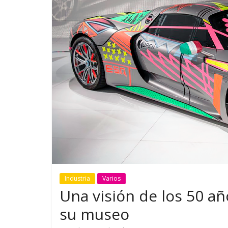
GM reafirma su
¿Qué puede
compromiso con movilidad
vehículo si
más segura y conectada
varios días
Industria
Varios
Una visión de los 50 a
su museo