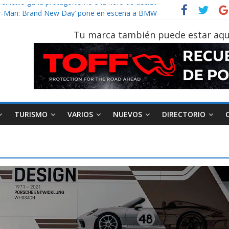
vehículo gana protagonismo a la hora de decidir
ider‑Man: Brand New Day’ pone en escena a BMW
 tu vehículo si permanece varios días sin usar?
Tu marca también puede estar aqu
2026, edición 47ª, recorre 7 provincias en 8 días
notruk Bolden para cubrir las rutas de La Vuelta
TURISMO
VARIOS
NUEVOS
DIRECTORIO
AEADE
Industria
Motociclismo
M
smo
Varios
Movilidad