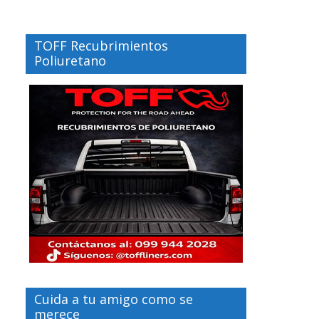
TOFF Recubrimientos
Poliuretano
Cuida a tu amigo como se
merece