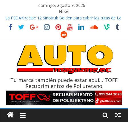
domingo, agosto 9, 2026
New:
La FEDAK recibe 12 Sinotruk Bolden para cubrir las rutas de La
Vuelta
El costo de tener un vehículo gana protagonismo a la hora de
decidir
Mercado automotor ecuatoriano creció un 28% en julio de
2026
¿Qué puede pasar con tu vehículo si permanece varios días sin
usar?
La Vuelta al Ecuador 2026, edición 47ª, recorre 7 provincias en 8
días
Tu marca también puede estar aquí… TOFF
Recubrimientos de Poliuretano