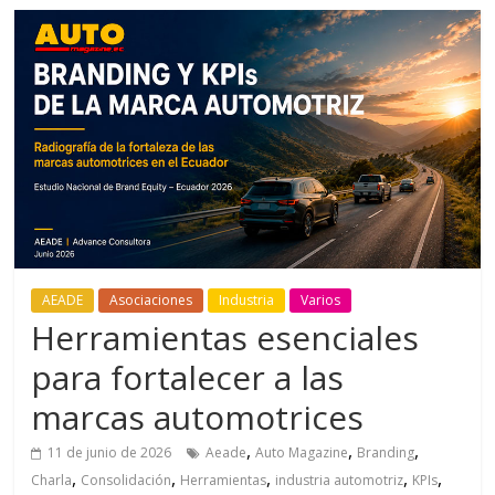
AEADE
Asociaciones
Industria
Varios
Herramientas esenciales
para fortalecer a las
marcas automotrices
,
,
,
11 de junio de 2026
Aeade
Auto Magazine
Branding
,
,
,
,
,
Charla
Consolidación
Herramientas
industria automotriz
KPIs