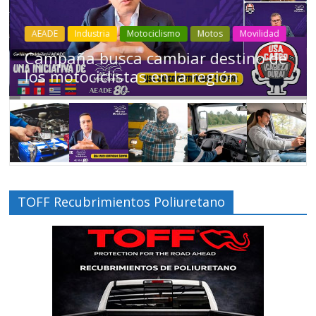
Industria
Movilidad
Transporte
Varios
Choferes profesionales mantienen a
Ecuador en movimiento
TOFF Recubrimientos Poliuretano