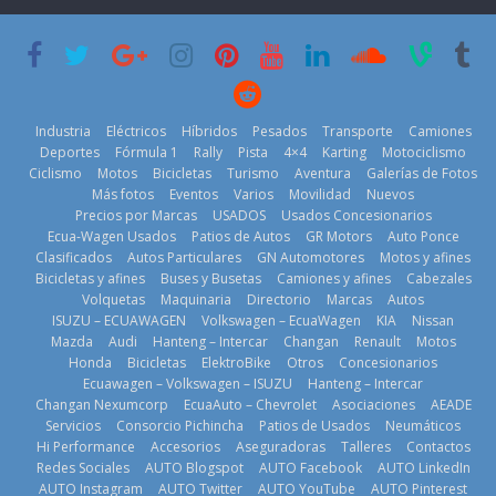
lanza dos
Cup’
escena a
PHEV
BMW
6 de mayo de
18 de julio de
29 de julio de
2026
2026
2026
Industria
Eléctricos
Híbridos
Pesados
Transporte
Camiones
Deportes
Fórmula 1
Rally
Pista
4×4
Karting
Motociclismo
Ciclismo
Motos
Bicicletas
Turismo
Aventura
Galerías de Fotos
Más fotos
Eventos
Varios
Movilidad
Nuevos
La Vuelta al
Precios por Marcas
USADOS
Usados Concesionarios
Mercado
Ecuador 2026,
¿Qué puede
Ecua-Wagen Usados
Patios de Autos
GR Motors
Auto Ponce
automotor
edición 47ª,
pasar con tu
Clasificados
Autos Particulares
GN Automotores
Motos y afines
ecuatoriano
recorre 7
vehículo si
Bicicletas y afines
Buses y Busetas
Camiones y afines
Cabezales
creció un 28%
provincias en 8
permanece
Volquetas
Maquinaria
Directorio
Marcas
Autos
en julio de
días
varios días sin
ISUZU – ECUAWAGEN
Volkswagen – EcuaWagen
KIA
Nissan
2026
usar?
1 de agosto de
Mazda
Audi
Hanteng – Intercar
Changan
Renault
Motos
4 de agosto de
3 de agosto de
Honda
Bicicletas
ElektroBike
Otros
Concesionarios
2026
Ecuawagen – Volkswagen – ISUZU
Hanteng – Intercar
2026
2026
Changan Nexumcorp
EcuaAuto – Chevrolet
Asociaciones
AEADE
Servicios
Consorcio Pichincha
Patios de Usados
Neumáticos
Hi Performance
Accesorios
Aseguradoras
Talleres
Contactos
Redes Sociales
AUTO Blogspot
AUTO Facebook
AUTO LinkedIn
AUTO Instagram
AUTO Twitter
AUTO YouTube
AUTO Pinterest