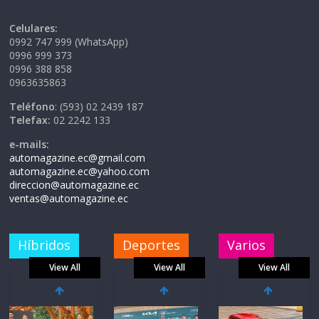
Celulares:
0992 747 999 (WhatsApp)
0996 999 373
0996 388 858
0963635863
Teléfono
: (593) 02 2439 187
Telefax:
02 2242 133
e-mails:
automagazine.ec@gmail.com
automagazine.ec@yahoo.com
direccion@automagazine.ec
ventas@automagazine.ec
Híbridos
Deportes
Varios
View All
View All
View All