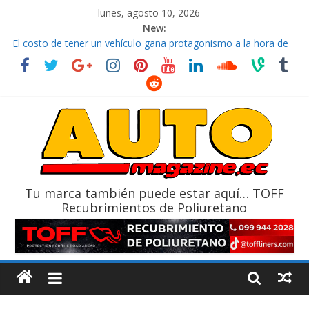
lunes, agosto 10, 2026
New:
La FEDAK recibe 12 Sinotruk Bolden para cubrir las rutas de La
Vuelta
El costo de tener un vehículo gana protagonismo a la hora de
decidir
Mercado automotor ecuatoriano creció un 28% en julio de
2026
¿Qué puede pasar con tu vehículo si permanece varios días sin
usar?
La Vuelta al Ecuador 2026, edición 47ª, recorre 7 provincias en 8
días
Tu marca también puede estar aquí… TOFF
Recubrimientos de Poliuretano