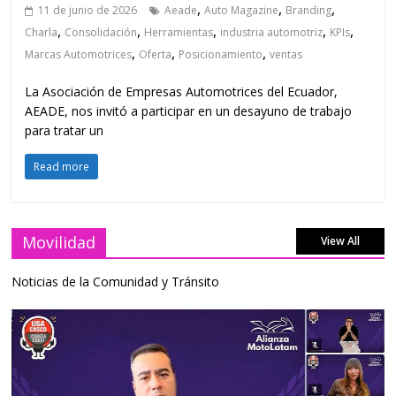
,
,
,
11 de junio de 2026
Aeade
Auto Magazine
Branding
,
,
,
,
,
Charla
Consolidación
Herramientas
industria automotriz
KPIs
,
,
,
Marcas Automotrices
Oferta
Posicionamiento
ventas
La Asociación de Empresas Automotrices del Ecuador,
AEADE, nos invitó a participar en un desayuno de trabajo
para tratar un
Read more
Movilidad
View All
Noticias de la Comunidad y Tránsito