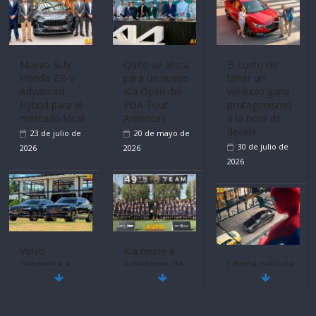
Nuevo SUV
Quito se alista
El costo de
Honda ZR-V
para un nuevo
tener un
Advanced
Kia Open del
vehículo gana
Hybrid para el
PGA Tour
protagonismo
mercado local
Americas
a la hora de
decidir
23 de julio de
20 de mayo de
30 de julio de
2026
2026
2026
Volvo
Kia reúne a
reingresa a
jugadores de
Ultima película
Ecuador de la
fútbol de todo
‘Spider‑Man:
mano de
el mundo en
Brand New
Inchcape y
‘Kia OMBC
Day’ pone en