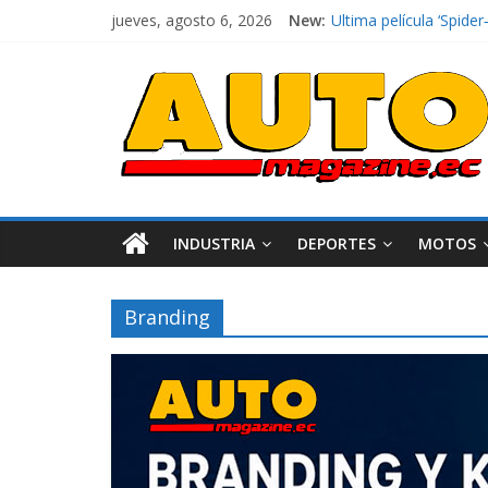
El costo de tener un 
jueves, agosto 6, 2026
New:
Ultima película ‘Spi
¿Qué puede pasar con 
La Vuelta al Ecuador 2
La FEDAK recibe 12 Sin
INDUSTRIA
DEPORTES
MOTOS
Branding
Industria
Movilidad
Varios
Movilidad
Turi