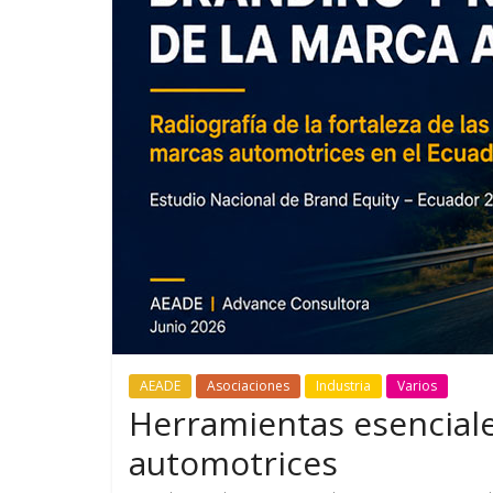
GM reafirma su
¿Qué puede
compromiso con movilidad
vehículo si
más segura y conectada
varios días
AEADE
Asociaciones
Industria
Varios
Herramientas esenciale
automotrices