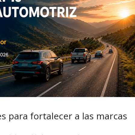
 pasar con tu
Campaña busca cambiar
 permanece
destino de los motociclis
 sin usar?
en la región
s para fortalecer a las marcas