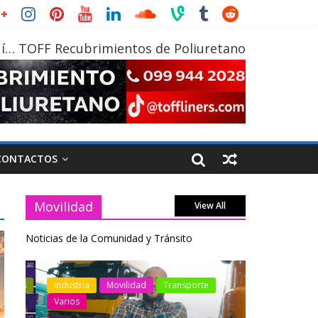
í… TOFF Recubrimientos de Poliuretano
CONTACTOS
Movilidad
View All
Noticias de la Comunidad y Tránsito
otos
Industria
Movilidad
Transporte
Industria
Varios
Varios