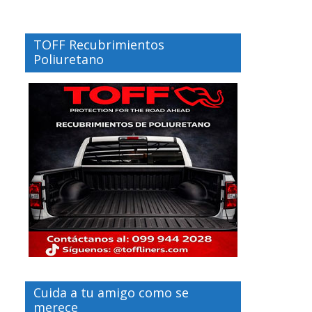
TOFF Recubrimientos
Poliuretano
Cuida a tu amigo como se
merece