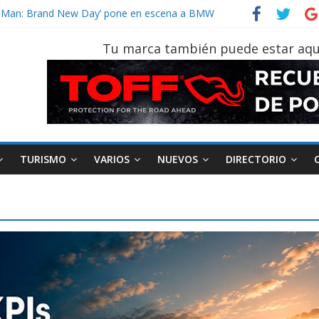
vehículo gana protagonismo a la hora de decidir
der‑Man: Brand New Day’ pone en escena a BMW
tu vehículo si permanece varios días sin usar?
Tu marca también puede estar aqu
026, edición 47ª, recorre 7 provincias en 8 días
otruk Bolden para cubrir las rutas de La Vuelta
TURISMO
VARIOS
NUEVOS
DIRECTORIO
AEADE
Industria
Motociclismo
M
smo
Varios
Movilidad