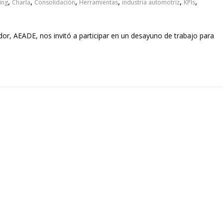
,
,
,
,
,
,
ing
Charla
Consolidación
Herramientas
industria automotriz
KPIs
r, AEADE, nos invitó a participar en un desayuno de trabajo para