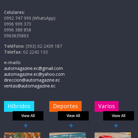
Celulares:
0992 747 999 (WhatsApp)
0996 999 373
0996 388 858
0963635863
Teléfono
: (593) 02 2439 187
Telefax:
02 2242 133
e-mails:
automagazine.ec@gmail.com
automagazine.ec@yahoo.com
direccion@automagazine.ec
ventas@automagazine.ec
Híbridos
Deportes
Varios
View All
View All
View All