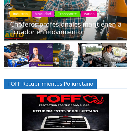
Industria
Movilidad
Transporte
Varios
Choferes profesionales mantienen a
Ecuador en movimiento
TOFF Recubrimientos Poliuretano