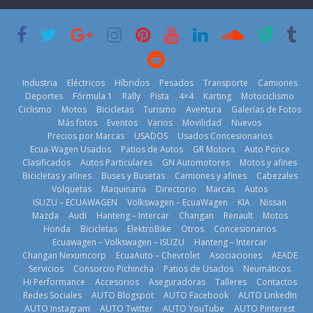
lanza dos
Cup’
escena a
PHEV
BMW
6 de mayo de
18 de julio de
29 de julio de
2026
2026
2026
Industria
Eléctricos
Híbridos
Pesados
Transporte
Camiones
Deportes
Fórmula 1
Rally
Pista
4×4
Karting
Motociclismo
Ciclismo
Motos
Bicicletas
Turismo
Aventura
Galerías de Fotos
Más fotos
Eventos
Varios
Movilidad
Nuevos
La Vuelta al
Precios por Marcas
USADOS
Usados Concesionarios
Mercado
Ecuador 2026,
¿Qué puede
Ecua-Wagen Usados
Patios de Autos
GR Motors
Auto Ponce
automotor
edición 47ª,
pasar con tu
Clasificados
Autos Particulares
GN Automotores
Motos y afines
ecuatoriano
recorre 7
vehículo si
Bicicletas y afines
Buses y Busetas
Camiones y afines
Cabezales
creció un 28%
provincias en 8
permanece
Volquetas
Maquinaria
Directorio
Marcas
Autos
en julio de
días
varios días sin
ISUZU – ECUAWAGEN
Volkswagen – EcuaWagen
KIA
Nissan
2026
usar?
1 de agosto de
Mazda
Audi
Hanteng – Intercar
Changan
Renault
Motos
4 de agosto de
3 de agosto de
Honda
Bicicletas
ElektroBike
Otros
Concesionarios
2026
Ecuawagen – Volkswagen – ISUZU
Hanteng – Intercar
2026
2026
Changan Nexumcorp
EcuaAuto – Chevrolet
Asociaciones
AEADE
Servicios
Consorcio Pichincha
Patios de Usados
Neumáticos
Hi Performance
Accesorios
Aseguradoras
Talleres
Contactos
Redes Sociales
AUTO Blogspot
AUTO Facebook
AUTO LinkedIn
AUTO Instagram
AUTO Twitter
AUTO YouTube
AUTO Pinterest