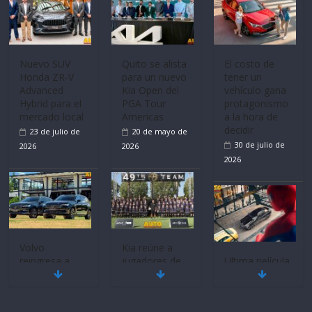
Nuevo SUV
Quito se alista
El costo de
Honda ZR-V
para un nuevo
tener un
Advanced
Kia Open del
vehículo gana
Hybrid para el
PGA Tour
protagonismo
mercado local
Americas
a la hora de
decidir
23 de julio de
20 de mayo de
30 de julio de
2026
2026
2026
Volvo
Kia reúne a
reingresa a
jugadores de
Ultima película
Ecuador de la
fútbol de todo
‘Spider‑Man:
mano de
el mundo en
Brand New
Inchcape y
‘Kia OMBC
Day’ pone en