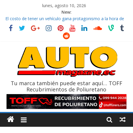
lunes, agosto 10, 2026
New:
La FEDAK recibe 12 Sinotruk Bolden para cubrir las rutas de La
Vuelta
El costo de tener un vehículo gana protagonismo a la hora de
decidir
Mercado automotor ecuatoriano creció un 28% en julio de
2026
¿Qué puede pasar con tu vehículo si permanece varios días sin
usar?
La Vuelta al Ecuador 2026, edición 47ª, recorre 7 provincias en 8
días
Tu marca también puede estar aquí… TOFF
Recubrimientos de Poliuretano