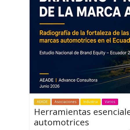
GM reafirma su
¿Qué puede
compromiso con movilidad
vehículo si
más segura y conectada
varios días
AEADE
Asociaciones
Industria
Varios
Herramientas esenciale
automotrices