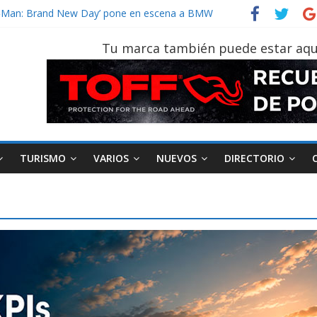
vehículo gana protagonismo a la hora de decidir
der‑Man: Brand New Day’ pone en escena a BMW
tu vehículo si permanece varios días sin usar?
Tu marca también puede estar aqu
026, edición 47ª, recorre 7 provincias en 8 días
otruk Bolden para cubrir las rutas de La Vuelta
TURISMO
VARIOS
NUEVOS
DIRECTORIO
AEADE
Industria
Motociclismo
M
smo
Varios
Movilidad