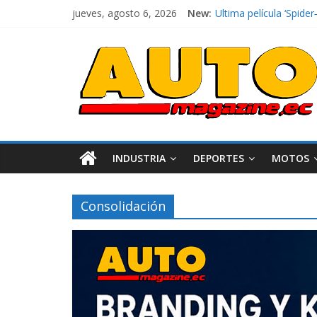
jueves, agosto 6, 2026
New:
El costo de tener un 
Ultima película ‘Spi
¿Qué puede pasar con 
La Vuelta al Ecuador 2
La FEDAK recibe 12 Sin
INDUSTRIA
DEPORTES
MOTOS
Consolidación
Industria
Movilidad
Varios
Movilidad
Turi