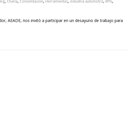
,
,
,
,
,
,
ing
Charla
Consolidación
Herramientas
industria automotriz
KPIs
r, AEADE, nos invitó a participar en un desayuno de trabajo para