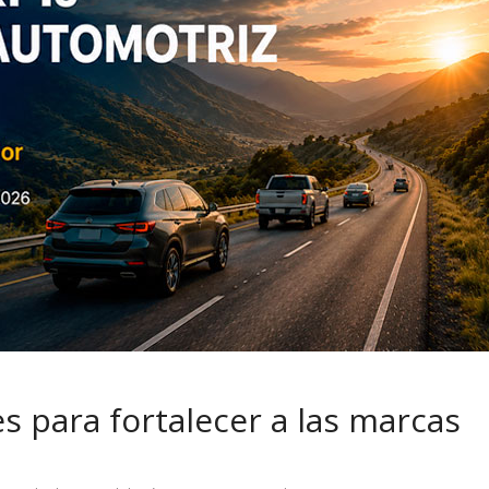
 pasar con tu
Campaña busca cambiar
 permanece
destino de los motociclis
 sin usar?
en la región
s para fortalecer a las marcas