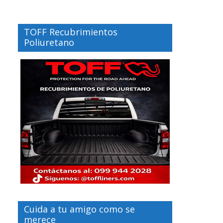
TOFF Recubrimientos
Poliuretano
Cuida a tu amigo como se
merece