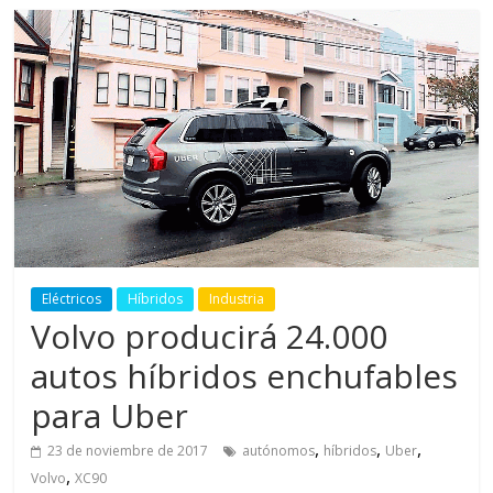
Eléctricos
Híbridos
Industria
Volvo producirá 24.000
autos híbridos enchufables
para Uber
,
,
,
23 de noviembre de 2017
autónomos
híbridos
Uber
,
Volvo
XC90