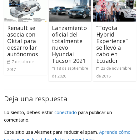
Renault se
Lanzamiento
“Toyota
asocia con
oficial del
Hybrid
Oktal para
totalmente
Experience”
desarrollar
nuevo
se llevó a
autónomos
Hyundai
cabo en
Tucson 2021
Ecuador
7 de julio de
18 de septiembre
23 de noviembre
2017
de 2020
de 2018
Deja una respuesta
Lo siento, debes estar
conectado
para publicar un
comentario.
Este sitio usa Akismet para reducir el spam.
Aprende cómo
se procesan los datos de tus comentarios.