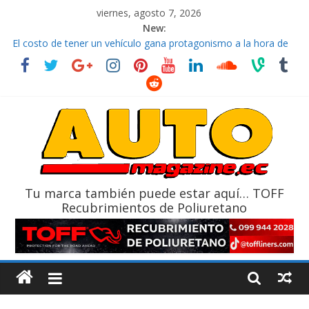
viernes, agosto 7, 2026
New:
El costo de tener un vehículo gana protagonismo a la hora de
decidir
Ultima película ‘Spider‑Man: Brand New Day’ pone en escena a
BMW
¿Qué puede pasar con tu vehículo si permanece varios días sin
usar?
La Vuelta al Ecuador 2026, edición 47ª, recorre 7 provincias en 8
días
La FEDAK recibe 12 Sinotruk Bolden para cubrir las rutas de La
Vuelta
Tu marca también puede estar aquí… TOFF
Recubrimientos de Poliuretano