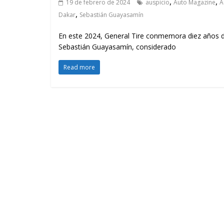
,
,
19 de febrero de 2024
auspicio
Auto Magazine
A
,
Dakar
Sebastián Guayasamín
En este 2024, General Tire conmemora diez años de
Sebastián Guayasamín, considerado
Read more