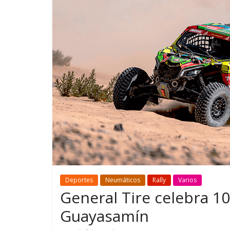
GM reafirma su
¿Qué puede
compromiso con movilidad
vehículo si
más segura y conectada
varios días
Deportes
Neumáticos
Rally
Varios
General Tire celebra 10
Guayasamín