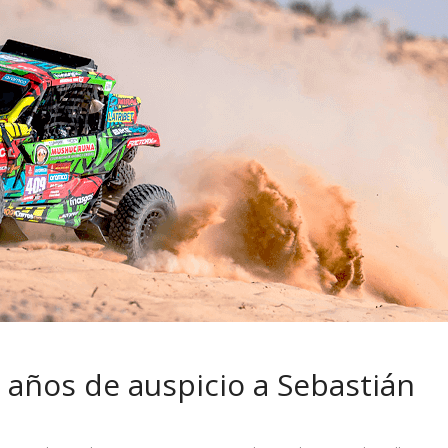
 pasar con tu
Campaña busca cambiar
 permanece
destino de los motociclis
 sin usar?
en la región
 años de auspicio a Sebastián