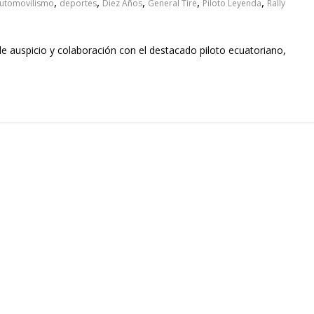
,
,
,
,
,
utomovilismo
deportes
Diez Años
General Tire
Piloto Leyenda
Rally
 auspicio y colaboración con el destacado piloto ecuatoriano,