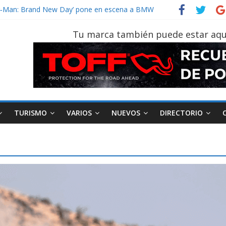
der‑Man: Brand New Day’ pone en escena a BMW
tu vehículo si permanece varios días sin usar?
026, edición 47ª, recorre 7 provincias en 8 días
Tu marca también puede estar aqu
notruk Bolden para cubrir las rutas de La Vuelta
vehículo gana protagonismo a la hora de decidir
TURISMO
VARIOS
NUEVOS
DIRECTORIO
AEADE
Industria
Motociclismo
M
smo
Varios
Movilidad