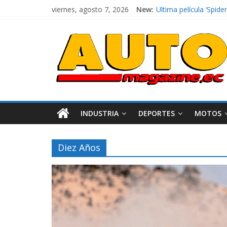
viernes, agosto 7, 2026
New:
Ultima película ‘Spi
¿Qué puede pasar con 
La Vuelta al Ecuador 2
La FEDAK recibe 12 Si
El costo de tener un 
INDUSTRIA
DEPORTES
MOTOS
Diez Años
Industria
Movilidad
Varios
Movilidad
Turi