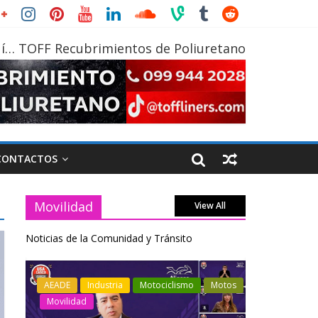
í… TOFF Recubrimientos de Poliuretano
CONTACTOS
Movilidad
View All
Noticias de la Comunidad y Tránsito
otos
Industria
Movilidad
Transporte
Industria
Varios
Varios