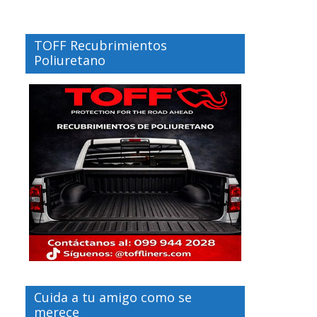
TOFF Recubrimientos
Poliuretano
Cuida a tu amigo como se
merece