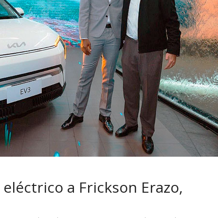
 pasar con tu
Campaña busca cambiar
 permanece
destino de los motociclis
 sin usar?
en la región
eléctrico a Frickson Erazo,