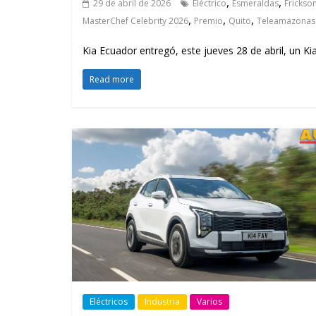
,
,
29 de abril de 2026
Eléctrico
Esmeraldas
Frickso
,
,
,
MasterChef Celebrity 2026
Premio
Quito
Teleamazonas
Kia Ecuador entregó, este jueves 28 de abril, un Ki
Read more
Eléctricos
Industria
Varios