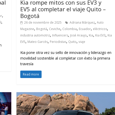
bal
Kia rompe mitos con sus EV3 y
EV5 al completar el viaje Quito –
Bogotá
,
or
,
,
9
26 de noviembre de 2025
Adriana Márquez
Auto
,
,
,
,
,
,
Magazine
Bogotá
Ceviche
Colombia
Ecuador
eléctricos
,
,
,
,
,
industria automotriz
Influencers
José Araujo
Kia
Kia EV3
Kia
,
,
,
,
EV5
Mateo Garcés
Periodistas
Quito
viaje
n
Kia pone otra vez su sello de innovación y liderazgo en
movilidad sostenible al completar con éxito la primera
travesía
Read more