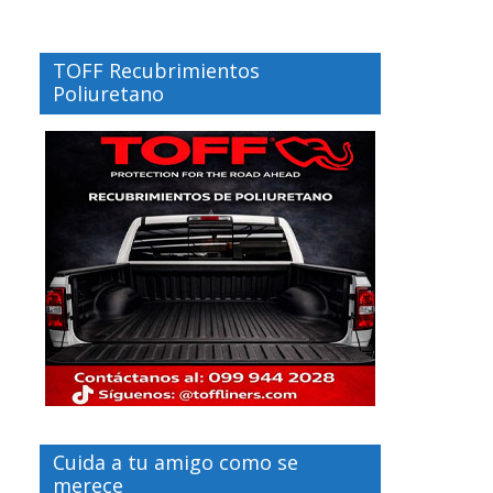
TOFF Recubrimientos
Poliuretano
Cuida a tu amigo como se
merece