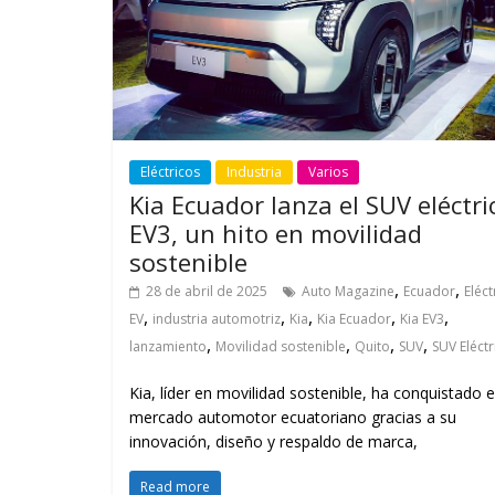
Eléctricos
Industria
Varios
Kia Ecuador lanza el SUV eléctri
EV3, un hito en movilidad
sostenible
,
,
28 de abril de 2025
Auto Magazine
Ecuador
Eléct
,
,
,
,
,
EV
industria automotriz
Kia
Kia Ecuador
Kia EV3
,
,
,
,
lanzamiento
Movilidad sostenible
Quito
SUV
SUV Eléctr
Kia, líder en movilidad sostenible, ha conquistado e
mercado automotor ecuatoriano gracias a su
innovación, diseño y respaldo de marca,
Read more