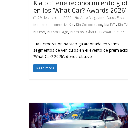
Kia obtiene reconocimiento glo
en los ‘What Car? Awards 2026’
,
29 de enero de 2026
Auto Magazine
Autos Ecuad
,
,
,
,
industria automotriz
Kia
Kia Corporation
Kia EV3
Kia EV
,
,
,
Kia PV5
Kia Sportage
Premios
What Car? Awards 2026
Kia Corporation ha sido galardonada en varios
segmentos de vehículos en el evento de premiació
‘What Car? 2026’, donde obtuvo
Read more