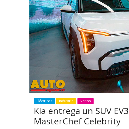
GM reafirma su
¿Qué puede
compromiso con movilidad
vehículo si
más segura y conectada
varios días
Eléctricos
Industria
Varios
Kia entrega un SUV EV3 
MasterChef Celebrity