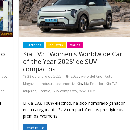
Eléctricos
Industria
Varios
co
Kia EV3: ‘Women’s Worldwide Car
of the Year 2025’ de SUV
compactos
,
,
,
rico
28 de enero de 2025
2025
Auto del Año
Auto
,
,
,
,
,
Magazine
industria automotriz
Kia
Kia Ecuador
Kia EV3
,
,
,
ico
mujeres
Premio
SUV compacto
WWCOTY
l
El Kia EV3, 100% eléctrico, ha sido nombrado ganador
en la categoría de ‘SUV compacto’ en los prestigiosos
premios ‘Women’s
Read more