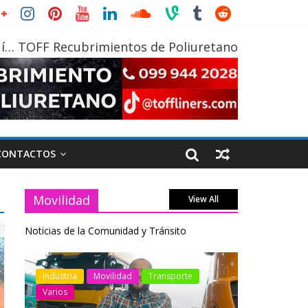
í… TOFF Recubrimientos de Poliuretano
CONTACTOS
Movilidad
View All
Noticias de la Comunidad y Tránsito
otos
Industria
Movilidad
Transporte
Industria
Varios
Varios