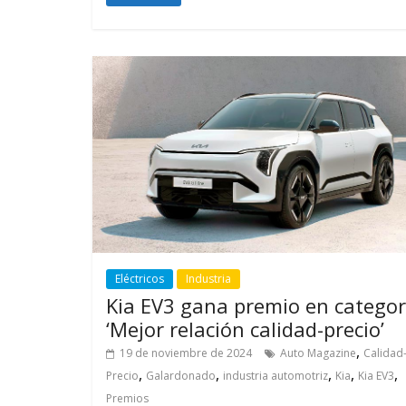
Eléctricos
Industria
Kia EV3 gana premio en categor
‘Mejor relación calidad-precio’
,
19 de noviembre de 2024
Auto Magazine
Calidad
,
,
,
,
,
Precio
Galardonado
industria automotriz
Kia
Kia EV3
Premios