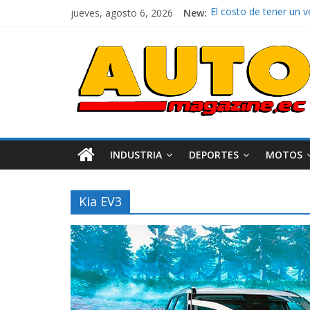
jueves, agosto 6, 2026
New:
El costo de tener un 
Ultima película ‘Spi
¿Qué puede pasar con 
La Vuelta al Ecuador 2
La FEDAK recibe 12 Sin
INDUSTRIA
DEPORTES
MOTOS
Kia EV3
Industria
Movilidad
Varios
Movilidad
Turi