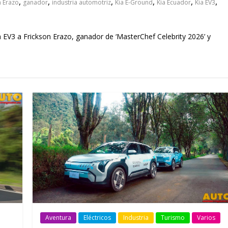
,
,
,
,
,
,
n Erazo
ganador
industria automotriz
Kia E-Ground
Kia Ecuador
Kia EV3
a EV3 a Frickson Erazo, ganador de ‘MasterChef Celebrity 2026’ y
Aventura
Eléctricos
Industria
Turismo
Varios