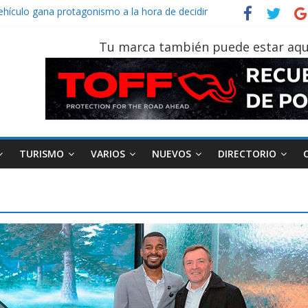
vehículo gana protagonismo a la hora de decidir
der‑Man: Brand New Day’ pone en escena a BMW
tu vehículo si permanece varios días sin usar?
Tu marca también puede estar aqu
026, edición 47ª, recorre 7 provincias en 8 días
otruk Bolden para cubrir las rutas de La Vuelta
TURISMO
VARIOS
NUEVOS
DIRECTORIO
AEADE
Industria
Motociclismo
M
smo
Varios
Movilidad