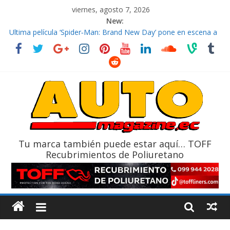
viernes, agosto 7, 2026
New:
El costo de tener un vehículo gana protagonismo a la hora de
decidir
Ultima película ‘Spider‑Man: Brand New Day’ pone en escena a
BMW
¿Qué puede pasar con tu vehículo si permanece varios días sin
usar?
La Vuelta al Ecuador 2026, edición 47ª, recorre 7 provincias en 8
días
La FEDAK recibe 12 Sinotruk Bolden para cubrir las rutas de La
Vuelta
Tu marca también puede estar aquí… TOFF
Recubrimientos de Poliuretano