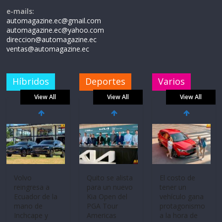
e-mails:
automagazine.ec@gmail.com
automagazine.ec@yahoo.com
direccion@automagazine.ec
ventas@automagazine.ec
Híbridos
Deportes
Varios
View All
View All
View All
Volvo
Quito se alista
El costo de
reingresa a
para un nuevo
tener un
Ecuador de la
Kia Open del
vehículo gana
mano de
PGA Tour
protagonismo
Inchcape y
Americas
a la hora de