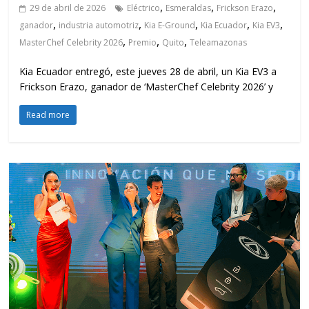
,
,
,
29 de abril de 2026
Eléctrico
Esmeraldas
Frickson Erazo
,
,
,
,
,
ganador
industria automotriz
Kia E-Ground
Kia Ecuador
Kia EV3
,
,
,
MasterChef Celebrity 2026
Premio
Quito
Teleamazonas
Kia Ecuador entregó, este jueves 28 de abril, un Kia EV3 a
Frickson Erazo, ganador de ‘MasterChef Celebrity 2026’ y
Read more