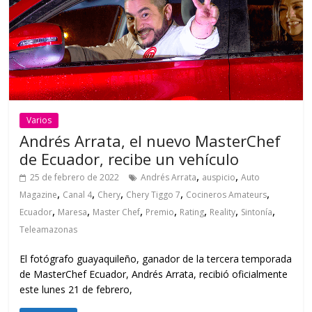
Varios
Andrés Arrata, el nuevo MasterChef
de Ecuador, recibe un vehículo
,
,
25 de febrero de 2022
Andrés Arrata
auspicio
Auto
,
,
,
,
,
Magazine
Canal 4
Chery
Chery Tiggo 7
Cocineros Amateurs
,
,
,
,
,
,
,
Ecuador
Maresa
Master Chef
Premio
Rating
Reality
Sintonía
Teleamazonas
El fotógrafo guayaquileño, ganador de la tercera temporada
de MasterChef Ecuador, Andrés Arrata, recibió oficialmente
este lunes 21 de febrero,