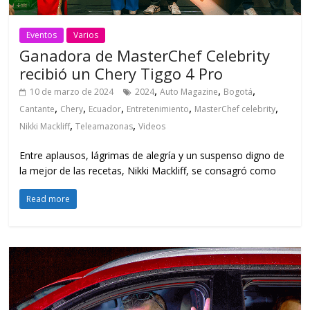
Eventos
Varios
Ganadora de MasterChef Celebrity
recibió un Chery Tiggo 4 Pro
,
,
,
10 de marzo de 2024
2024
Auto Magazine
Bogotá
,
,
,
,
,
Cantante
Chery
Ecuador
Entretenimiento
MasterChef celebrity
,
,
Nikki Mackliff
Teleamazonas
Videos
Entre aplausos, lágrimas de alegría y un suspenso digno de
la mejor de las recetas, Nikki Mackliff, se consagró como
Read more