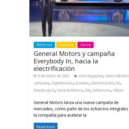
Eléctricos
Industria
Varios
General Motors y campaña
Everybody In, hacia la
electrificación
,
8 de enero de 2021
Auto Magazine
Autos eléctric
,
,
,
,
,
campaña
Digitalización
Ecuador
Electrificación
EV
,
,
,
,
Everybody In
General Motors
GM
Influencers
Ultium
General Motors lanza una nueva campaña de
mercadeo, como parte de los esfuerzos integrales
la compañía para acelerar la
Read more