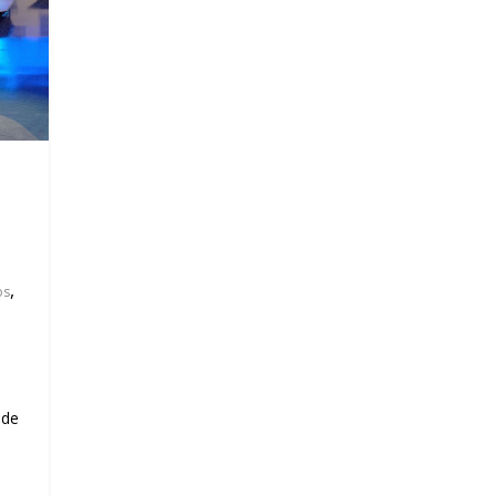
,
os
 de