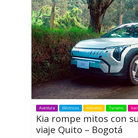
GM reafirma su
¿Qué puede
compromiso con movilidad
vehículo si
más segura y conectada
varios días
Aventura
Eléctricos
Industria
Turismo
Var
Kia rompe mitos con su
viaje Quito – Bogotá