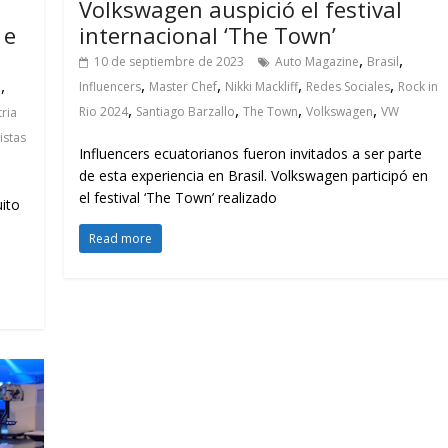
Volkswagen auspició el festival
 e
internacional ‘The Town’
,
,
10 de septiembre de 2023
Auto Magazine
Brasil
,
,
,
,
,
Influencers
Master Chef
Nikki Mackliff
Redes Sociales
Rock in
e
,
,
,
,
Rio 2024
Santiago Barzallo
The Town
Volkswagen
VW
tria
istas
Influencers ecuatorianos fueron invitados a ser parte
de esta experiencia en Brasil. Volkswagen participó en
el festival ‘The Town’ realizado
ito
Read more