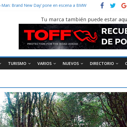
der‑Man: Brand New Day’ pone en escena a BMW
tu vehículo si permanece varios días sin usar?
026, edición 47ª, recorre 7 provincias en 8 días
Tu marca también puede estar aqu
notruk Bolden para cubrir las rutas de La Vuelta
vehículo gana protagonismo a la hora de decidir
TURISMO
VARIOS
NUEVOS
DIRECTORIO
AEADE
Industria
Motociclismo
M
smo
Varios
Movilidad