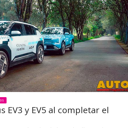
 pasar con tu
Campaña busca cambiar
 permanece
destino de los motociclis
 sin usar?
en la región
ios
s EV3 y EV5 al completar el