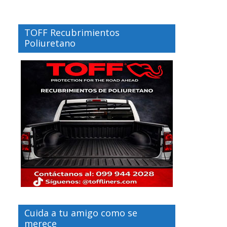
TOFF Recubrimientos
Poliuretano
Cuida a tu amigo como se
merece