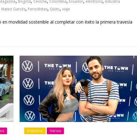
,
,
,
,
,
,
Magazine
Bogotá
Ceviche
Colombia
Ecuador
eléctricos
industria
,
,
,
,
Mateo Garcés
Periodistas
Quito
viaje
o en movilidad sostenible al completar con éxito la primera travesía
ios
Industria
Varios