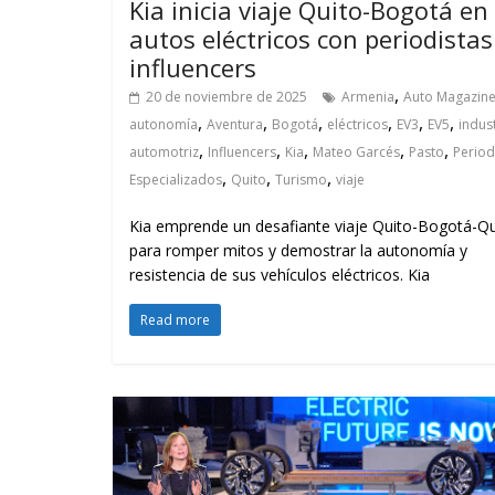
Kia inicia viaje Quito-Bogotá en
autos eléctricos con periodistas
influencers
,
20 de noviembre de 2025
Armenia
Auto Magazin
,
,
,
,
,
,
autonomía
Aventura
Bogotá
eléctricos
EV3
EV5
indus
,
,
,
,
,
automotriz
Influencers
Kia
Mateo Garcés
Pasto
Period
,
,
,
Especializados
Quito
Turismo
viaje
Kia emprende un desafiante viaje Quito-Bogotá-Qu
para romper mitos y demostrar la autonomía y
resistencia de sus vehículos eléctricos. Kia
Read more