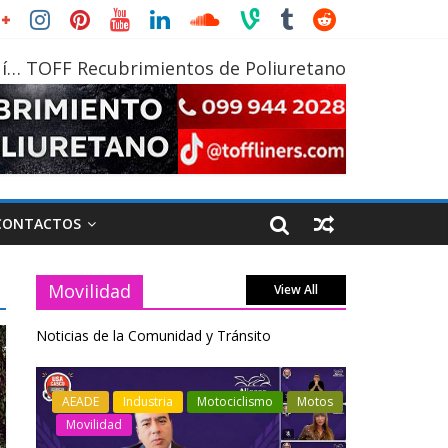
í… TOFF Recubrimientos de Poliuretano
CONTACTOS
Movilidad
View All
Noticias de la Comunidad y Tránsito
otos
Industria
Movilidad
Transporte
Industria
Varios
Varios