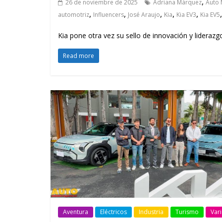
,
26 de noviembre de 2025
Adriana Márquez
Auto 
,
,
,
,
,
automotriz
Influencers
José Araujo
Kia
Kia EV3
Kia EV5
Kia pone otra vez su sello de innovación y liderazg
Read more
Aventura
Eléctricos
Industria
Turismo
Var