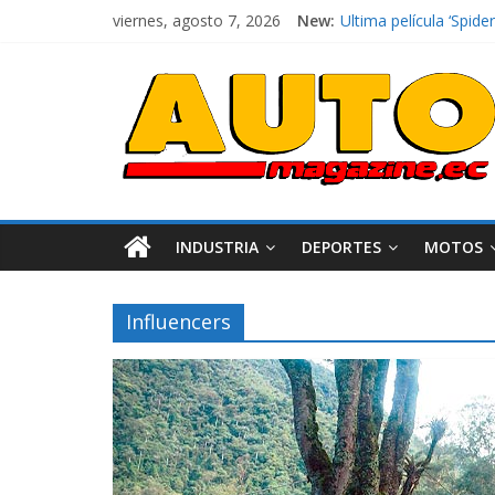
viernes, agosto 7, 2026
New:
Ultima película ‘Spi
¿Qué puede pasar con 
La Vuelta al Ecuador 2
La FEDAK recibe 12 Si
El costo de tener un 
INDUSTRIA
DEPORTES
MOTOS
Influencers
Industria
Movilidad
Varios
Movilidad
Turi