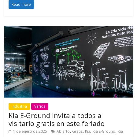
Read more
Industria
Varios
Kia E-Ground invita a todos a
visitarlo gratis en este feriado
,
,
,
,
1 de enero de 2025
Abierto
Gratis
Kia
Kia E-Ground
Kia