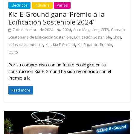
Eléctricos
Industria
Varios
Kia E-Ground gana ‘Premio a la
Edificación Sostenible 2024’
,
,
,
7 de diciembre de 2024
2024
Auto Magazine
CEES
Consejo
,
,
,
Ecuatoriano de Edificación Sostenible
Edificación Sostenible
Ekos
,
,
,
,
,
industria automotriz
Kia
Kia E-Ground
Kia Ecuador
Premio
Quito
Por su compromiso con un futuro ecológico en su
construcción Kia E-Ground ha sido reconocido con el
Premio a la
Read more