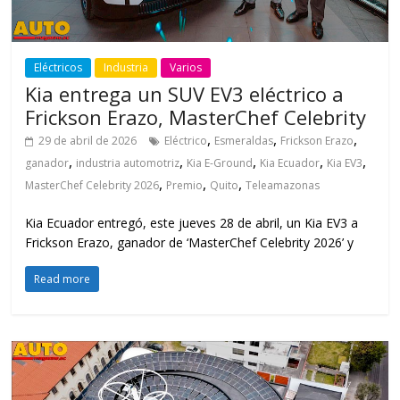
Eléctricos
Industria
Varios
Kia entrega un SUV EV3 eléctrico a
Frickson Erazo, MasterChef Celebrity
,
,
,
29 de abril de 2026
Eléctrico
Esmeraldas
Frickson Erazo
,
,
,
,
,
ganador
industria automotriz
Kia E-Ground
Kia Ecuador
Kia EV3
,
,
,
MasterChef Celebrity 2026
Premio
Quito
Teleamazonas
Kia Ecuador entregó, este jueves 28 de abril, un Kia EV3 a
Frickson Erazo, ganador de ‘MasterChef Celebrity 2026’ y
Read more