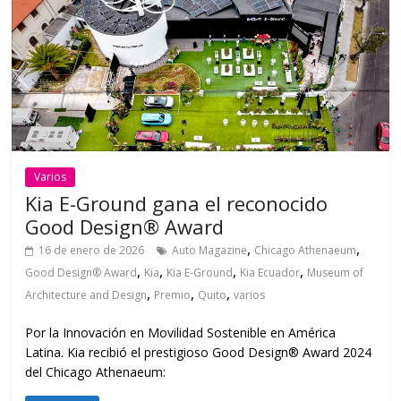
Varios
Kia E-Ground gana el reconocido
Good Design® Award
,
,
16 de enero de 2026
Auto Magazine
Chicago Athenaeum
,
,
,
,
Good Design® Award
Kia
Kia E-Ground
Kia Ecuador
Museum of
,
,
,
Architecture and Design
Premio
Quito
varios
Por la Innovación en Movilidad Sostenible en América
Latina. Kia recibió el prestigioso Good Design® Award 2024
del Chicago Athenaeum: