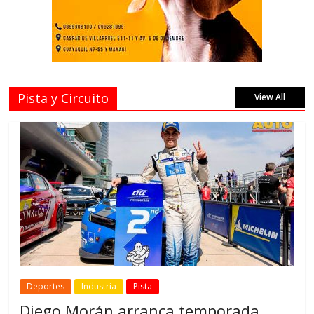
Pista y Circuito
View All
Deportes
Industria
Pista
Diego Morán arranca temporada