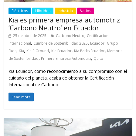
Eléctricos
Híbridos
Industria
Varios
Kia es primera empresa automotriz
‘Carbono Neutro’ en Ecuador
,
25 de abril de 2025
Carbono Neutro
Certificación
,
,
,
Internacional
Cumbre de Sostenibilidad 2025
Ecuador
Grupo
,
,
,
,
,
Ekos
Kia
Kia E-Ground
Kia Ecuador
Kia Parks Ecuador
Memoria
,
,
de Sostenibilidad
Primera Empresa Automotriz
Quito
Kia Ecuador, como reconocimiento a su compromiso con el
cuidado del planeta, acaba de obtener la Certificación
Internacional de Carbono
Read more