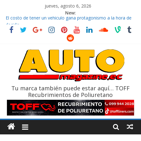
jueves, agosto 6, 2026
New:
El costo de tener un vehículo gana protagonismo a la hora de
decidir
Ultima película ‘Spider‑Man: Brand New Day’ pone en escena a
BMW
¿Qué puede pasar con tu vehículo si permanece varios días sin
usar?
La Vuelta al Ecuador 2026, edición 47ª, recorre 7 provincias en 8
días
La FEDAK recibe 12 Sinotruk Bolden para cubrir las rutas de La
Vuelta
Tu marca también puede estar aquí… TOFF
Recubrimientos de Poliuretano