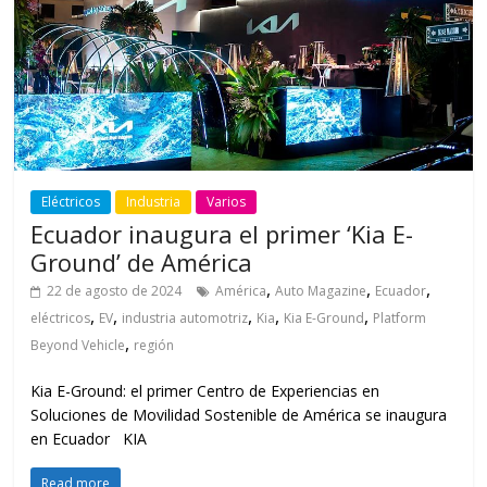
Eléctricos
Industria
Varios
Ecuador inaugura el primer ‘Kia E-
Ground’ de América
,
,
,
22 de agosto de 2024
América
Auto Magazine
Ecuador
,
,
,
,
,
eléctricos
EV
industria automotriz
Kia
Kia E-Ground
Platform
,
Beyond Vehicle
región
Kia E-Ground: el primer Centro de Experiencias en
Soluciones de Movilidad Sostenible de América se inaugura
en Ecuador KIA
Read more