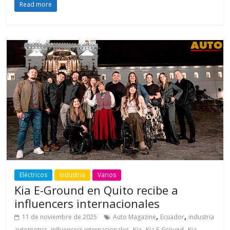
Read more
Eléctricos
Industria
Varios
Kia E-Ground en Quito recibe a
influencers internacionales
,
,
11 de noviembre de 2025
Auto Magazine
Ecuador
industria
,
,
,
,
automotriz
Influencers internacionales
Kia
Kia E-Ground
Kia