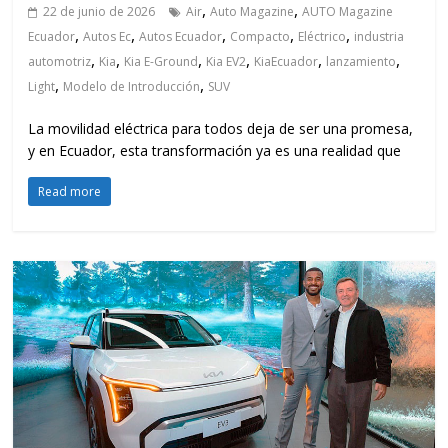
,
,
22 de junio de 2026
Air
Auto Magazine
AUTO Magazine
,
,
,
,
,
Ecuador
Autos Ec
Autos Ecuador
Compacto
Eléctrico
industria
,
,
,
,
,
,
automotriz
Kia
Kia E-Ground
Kia EV2
KiaEcuador
lanzamiento
,
,
Light
Modelo de Introducción
SUV
La movilidad eléctrica para todos deja de ser una promesa,
y en Ecuador, esta transformación ya es una realidad que
Read more