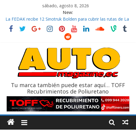
sábado, agosto 8, 2026
New:
La FEDAK recibe 12 Sinotruk Bolden para cubrir las rutas de La
Vuelta
El costo de tener un vehículo gana protagonismo a la hora de
decidir
Ultima película ‘Spider‑Man: Brand New Day’ pone en escena a
BMW
¿Qué puede pasar con tu vehículo si permanece varios días sin
usar?
La Vuelta al Ecuador 2026, edición 47ª, recorre 7 provincias en 8
días
Tu marca también puede estar aquí… TOFF
Recubrimientos de Poliuretano