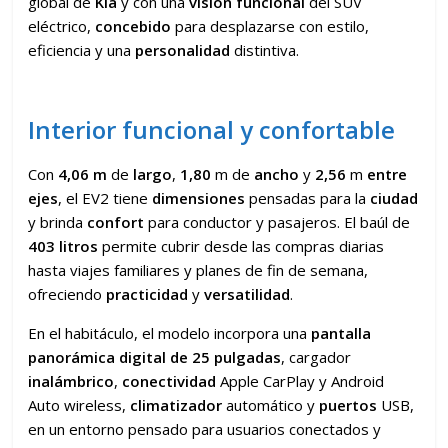
global de
Kia
y con una
visión funcional
del SUV
eléctrico,
concebido
para desplazarse con estilo,
eficiencia y una
personalidad
distintiva.
Interior funcional y confortable
Con
4,06 m
de
largo
,
1,80
m de
ancho
y
2,56
m
entre
ejes
, el EV2 tiene
dimensiones
pensadas para la
ciudad
y brinda
confort
para conductor y pasajeros. El baúl de
403 litros
permite cubrir desde las compras diarias
hasta viajes familiares y planes de fin de semana,
ofreciendo
practicidad
y
versatilidad
.
En el habitáculo, el modelo incorpora una
pantalla
panorámica digital de 25 pulgadas
, cargador
inalámbrico
,
conectividad
Apple CarPlay y Android
Auto wireless,
climatizador
automático y
puertos
USB,
en un entorno pensado para usuarios conectados y