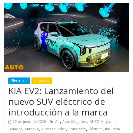
Eléctricos
Industria
KIA EV2: Lanzamiento del
nuevo SUV eléctrico de
introducción a la marca
,
,
22 de junio de 2026
Air
Auto Magazine
AUTO Magazine
,
,
,
,
,
Ecuador
Autos Ec
Autos Ecuador
Compacto
Eléctrico
industria