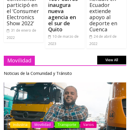
participó en
inaugura
Ecuador
el ‘Consumer
nueva
extiende
Electronics
agencia en
apoyo al
Show 2022’
el sur de
deporte en
Quito
Cuenca
31 de enero de
10 de marzo de
24 de abril de
2022
2023
2022
Movilidad
View All
Noticias de la Comunidad y Tránsito
Industria
Movilidad
Transporte
Varios