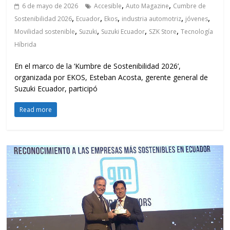
,
,
6 de mayo de 2026
Accesible
Auto Magazine
Cumbre de
,
,
,
,
,
Sostenibilidad 2026
Ecuador
Ekos
industria automotriz
jóvenes
,
,
,
,
Movilidad sostenible
Suzuki
Suzuki Ecuador
SZK Store
Tecnología
Híbrida
En el marco de la ‘Kumbre de Sostenibilidad 2026’,
organizada por EKOS, Esteban Acosta, gerente general de
Suzuki Ecuador, participó
Read more