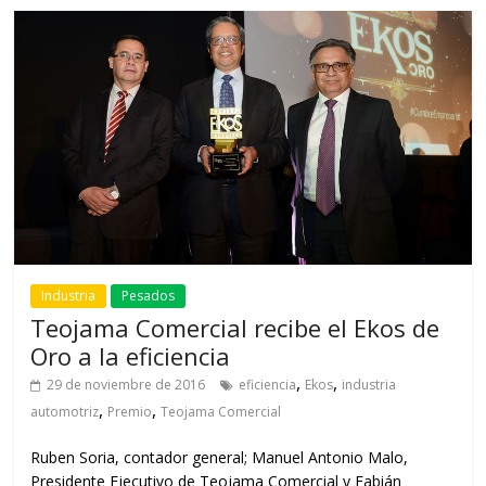
Industria
Pesados
Teojama Comercial recibe el Ekos de
Oro a la eficiencia
,
,
29 de noviembre de 2016
eficiencia
Ekos
industria
,
,
automotriz
Premio
Teojama Comercial
Ruben Soria, contador general; Manuel Antonio Malo,
Presidente Ejecutivo de Teojama Comercial y Fabián