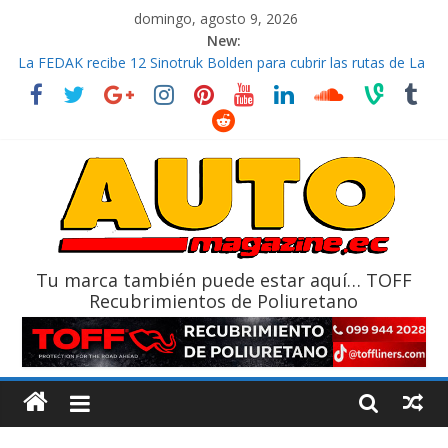
domingo, agosto 9, 2026
New:
La FEDAK recibe 12 Sinotruk Bolden para cubrir las rutas de La
Vuelta
El costo de tener un vehículo gana protagonismo a la hora de
decidir
Mercado automotor ecuatoriano creció un 28% en julio de
2026
¿Qué puede pasar con tu vehículo si permanece varios días sin
usar?
La Vuelta al Ecuador 2026, edición 47ª, recorre 7 provincias en 8
días
Tu marca también puede estar aquí… TOFF
Recubrimientos de Poliuretano