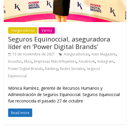
Aseguradoras
Varios
Seguros Equinoccial, aseguradora
líder en ‘Power Digital Brands’
,
,
15 de noviembre de 2021
Aseguradosras
Auto Magazine
,
,
,
,
,
Ecuador
Ekos
Empresas Más Influyentes
Facebook
Instagram
,
,
,
Power Digital Brands
Ranking
Redes Sociales
Seguros
Equinoccial
Mónica Ramírez, gerente de Recursos Humanos y
Administración de Seguros Equinoccial. Seguros Equinoccial
fue reconocida el pasado 27 de octubre
Read more