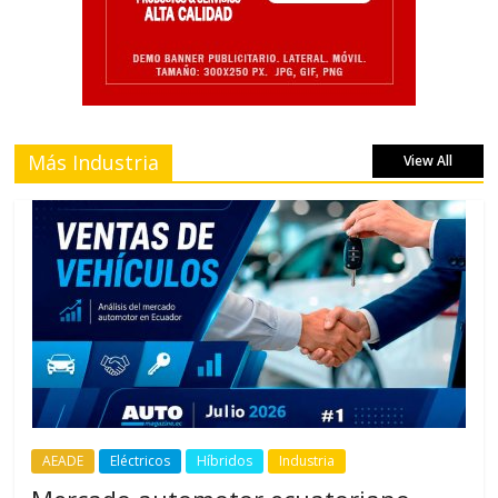
Más Industria
View All
AEADE
Eléctricos
Híbridos
Industria