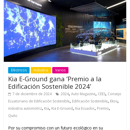
Eléctricos
Industria
Varios
Kia E-Ground gana ‘Premio a la
Edificación Sostenible 2024’
,
,
,
7 de diciembre de 2024
2024
Auto Magazine
CEES
Consejo
,
,
,
Ecuatoriano de Edificación Sostenible
Edificación Sostenible
Ekos
,
,
,
,
,
industria automotriz
Kia
Kia E-Ground
Kia Ecuador
Premio
Quito
Por su compromiso con un futuro ecológico en su