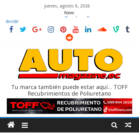
jueves, agosto 6, 2026
New:
El costo de tener un vehículo gana protagonismo a la hora de
decidir
Ultima película ‘Spider‑Man: Brand New Day’ pone en escena a
BMW
¿Qué puede pasar con tu vehículo si permanece varios días sin
usar?
La Vuelta al Ecuador 2026, edición 47ª, recorre 7 provincias en 8
días
La FEDAK recibe 12 Sinotruk Bolden para cubrir las rutas de La
Vuelta
Tu marca también puede estar aquí… TOFF
Recubrimientos de Poliuretano