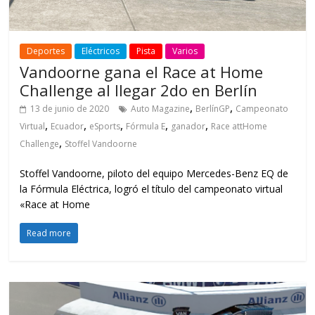
Deportes
Eléctricos
Pista
Varios
Vandoorne gana el Race at Home
Challenge al llegar 2do en Berlín
,
,
13 de junio de 2020
Auto Magazine
BerlínGP
Campeonato
,
,
,
,
,
Virtual
Ecuador
eSports
Fórmula E
ganador
Race attHome
,
Challenge
Stoffel Vandoorne
Stoffel Vandoorne, piloto del equipo Mercedes-Benz EQ de
la Fórmula Eléctrica, logró el título del campeonato virtual
«Race at Home
Read more