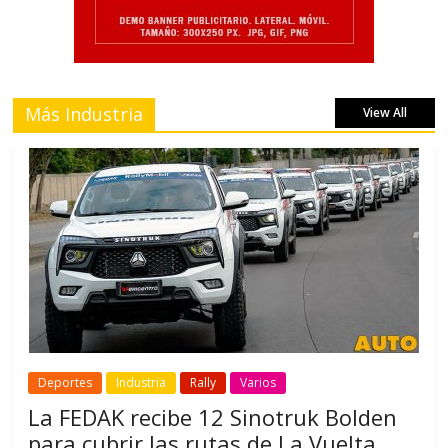
Más Industria
View All
Deportes
Industria
Rally
Varios
La FEDAK recibe 12 Sinotruk Bolden
para cubrir las rutas de La Vuelta