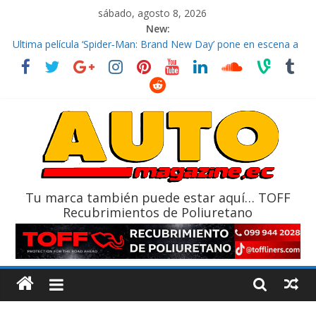
sábado, agosto 8, 2026
New:
El costo de tener un vehículo gana protagonismo a la hora de
decidir
Ultima película ‘Spider‑Man: Brand New Day’ pone en escena a
BMW
¿Qué puede pasar con tu vehículo si permanece varios días sin
usar?
La Vuelta al Ecuador 2026, edición 47ª, recorre 7 provincias en 8
días
La FEDAK recibe 12 Sinotruk Bolden para cubrir las rutas de La
Vuelta
Tu marca también puede estar aquí… TOFF
Recubrimientos de Poliuretano