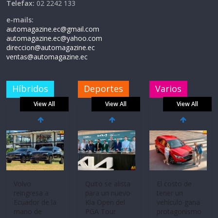
Telefax:
02 2242 133
e-mails:
automagazine.ec@gmail.com
automagazine.ec@yahoo.com
direccion@automagazine.ec
ventas@automagazine.ec
Híbridos
Deportes
Varios
View All
View All
View All
Volvo
Quito se alista
El costo de
reingresa a
para un nuevo
tener un
Ecuador de la
Kia Open del
vehículo gana
mano de
PGA Tour
protagonismo