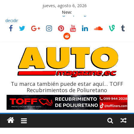
jueves, agosto 6, 2026
New:
El costo de tener un vehículo gana protagonismo a la hora de
decidir
Ultima película ‘Spider‑Man: Brand New Day’ pone en escena a
BMW
¿Qué puede pasar con tu vehículo si permanece varios días sin
usar?
La Vuelta al Ecuador 2026, edición 47ª, recorre 7 provincias en 8
días
La FEDAK recibe 12 Sinotruk Bolden para cubrir las rutas de La
Vuelta
Tu marca también puede estar aquí… TOFF
Recubrimientos de Poliuretano