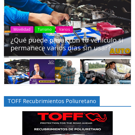
AEADE
Industria
Motociclismo
Motos
Movilidad
Campaña busca cambiar destino de
los motociclistas en la región
TOFF Recubrimientos Poliuretano