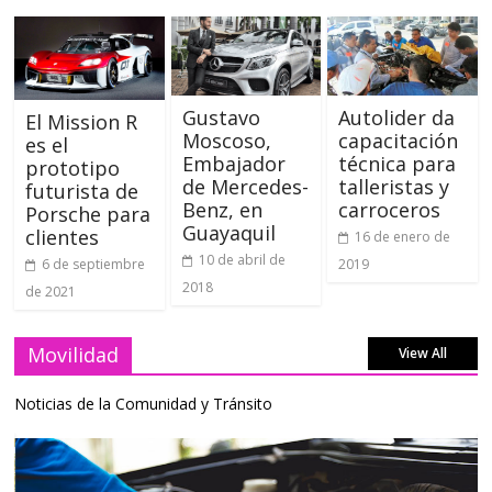
Gustavo
Autolider da
El Mission R
Moscoso,
capacitación
es el
Embajador
técnica para
prototipo
de Mercedes-
talleristas y
futurista de
Benz, en
carroceros
Porsche para
Guayaquil
clientes
16 de enero de
10 de abril de
2019
6 de septiembre
2018
de 2021
Movilidad
View All
Noticias de la Comunidad y Tránsito