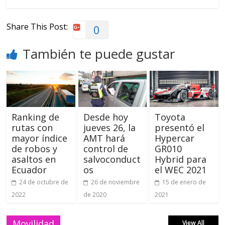
Share This Post:
0
También te puede gustar
Ranking de
Desde hoy
Toyota
rutas con
jueves 26, la
presentó el
mayor índice
AMT hará
Hypercar
de robos y
control de
GR010
asaltos en
salvoconduct
Hybrid para
Ecuador
os
el WEC 2021
24 de octubre de
26 de noviembre
15 de enero de
2022
de 2020
2021
Movilidad
View All