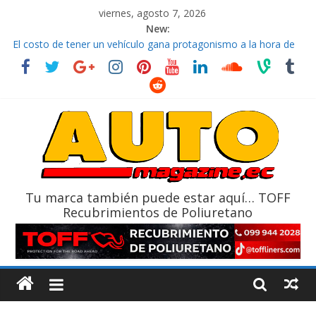
viernes, agosto 7, 2026
New:
El costo de tener un vehículo gana protagonismo a la hora de
decidir
Ultima película ‘Spider‑Man: Brand New Day’ pone en escena a
BMW
¿Qué puede pasar con tu vehículo si permanece varios días sin
usar?
La Vuelta al Ecuador 2026, edición 47ª, recorre 7 provincias en 8
días
La FEDAK recibe 12 Sinotruk Bolden para cubrir las rutas de La
Vuelta
Tu marca también puede estar aquí… TOFF
Recubrimientos de Poliuretano